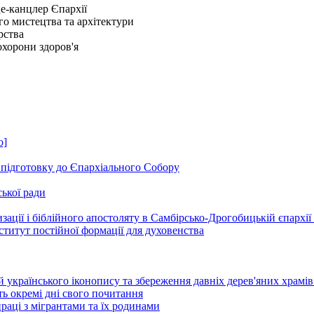
це-канцлер Єпархії
го мистецтва та архітектури
рства
охорони здоров'я
о]
и підготовку до Єпархіального Собору
ської ради
зації і біблійного апостоляту в Самбірсько-Дрогобицькій єпархії
ститут постійної формації для духовенства
й українського іконопису та збереження давніх дерев'яних храмів
ть окремі дні свого почитання
раці з мігрантами та їх родинами