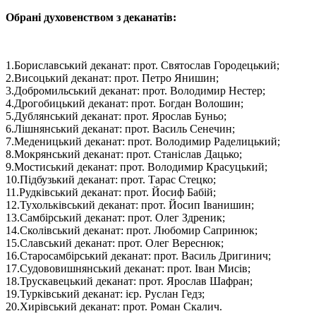
Обрані духовенством з деканатів:
1.Бориславський деканат: прот. Святослав Городецький;
2.Висоцький деканат: прот. Петро Янишин;
3.Добромильський деканат: прот. Володимир Нестер;
4.Дрогобицький деканат: прот. Богдан Волошин;
5.Дублянський деканат: прот. Ярослав Буньо;
6.Лішнянський деканат: прот. Василь Сенечин;
7.Меденицький деканат: прот. Володимир Раделицький;
8.Мокрянський деканат: прот. Станіслав Дацько;
9.Мостиський деканат: прот. Володимир Красуцький;
10.Підбузький деканат: прот. Тарас Стецко;
11.Рудківський деканат: прот. Йосиф Бабій;
12.Тухольківський деканат: прот. Йосип Іванишин;
13.Самбірський деканат: прот. Олег Здреник;
14.Сколівський деканат: прот. Любомир Сапринюк;
15.Славський деканат: прот. Олег Вереснюк;
16.Старосамбірський деканат: прот. Василь Дригинич;
17.Судововишнянський деканат: прот. Іван Мисів;
18.Трускавецький деканат: прот. Ярослав Шафран;
19.Турківський деканат: ієр. Руслан Гедз;
20.Хирівський деканат: прот. Роман Скалич.