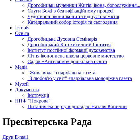
Дрогобицькі мученики
Житія, ікона, богослужіння..
Слуги Божі
в беатифікаційному процесі
Чудотворні ікони
ікони та відпустові місця
Катедральний собор
історія та сьогодення
Історія
Освіта
Дрогобицька Духовна Семінарія
Дрогобицький Катехитичний Інститут
Інститут постійної формації духовенства
Літня іконописна школа
церковне мистецтво
Садок «Ангелятко»
дошкільна освіта
Медіа
"Жива вода"
єпархіальна газета
"З любов'ю у світ"
єпархіальна молодіжна газета
Музей
Документи
Інструкції
НПФ "Покрова"
Питання експерту
відповідає Наталя Копичин
Пресвітерська Рада
Друк
E-mail