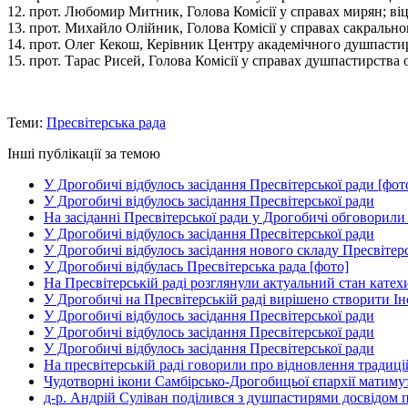
12. прот. Любомир Митник, Голова Комісії у справах мирян; ві
13. прот. Михайло Олійник, Голова Комісії у справах сакрально
14. прот. Олег Кекош, Керівник Центру академічного душпасти
15. прот. Тарас Рисей, Голова Комісії у справах душпастирства 
Теми:
Пресвітерська рада
Інші публікації за темою
У Дрогобичі відбулось засідання Пресвітерської ради [фот
У Дрогобичі відбулось засідання Пресвітерської ради
На засіданні Пресвітерської ради у Дрогобичі обговорил
У Дрогобичі відбулось засідання Пресвітерської ради
У Дрогобичі відбулось засідання нового складу Пресвітер
У Дрогобичі відбулась Пресвітерська рада [фото]
На Пресвітерській раді розглянули актуальний стан катехи
У Дрогобичі на Пресвітерській раді вирішено створити Ін
У Дрогобичі відбулось засідання Пресвітерської ради
У Дрогобичі відбулось засідання Пресвітерської ради
У Дрогобичі відбулось засідання Пресвітерської ради
На пресвітерській раді говорили про відновлення традиці
Чудотворні ікони Самбірсько-Дрогобицьої єпархії матиму
д-р. Андрій Суліван поділився з душпастирями досвідом п