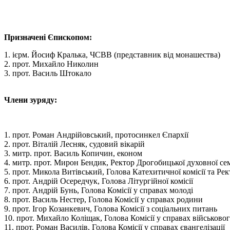
Призначені Єпископом:
1. ієрм. Йосиф Кралька, ЧСВВ (представник від монашества)
2. прот. Михайло Николин
3. прот. Василь Штокало
Члени з
уряду:
1. прот. Роман Андрійовський, протосинкел Єпархії
2. прот. Віталій Лесняк, судовий вікарій
3. митр. прот. Василь Копичин, економ
4. митр. прот. Мирон Бендик, Ректор Дрогобицької духовної сем
5. прот. Микола Витівський, Голова Катехитичної комісії та Ре
6. прот. Андрій Осередчук, Голова Літургійної комісії
7. прот. Андрій Бунь, Голова Комісії у справах молоді
8. прот. Василь Нестер, Голова Комісії у справах родини
9. прот. Ігор Козанкевич, Голова Комісії з соціальних питань
10. прот. Михайло Коліщак, Голова Комісії у справах військово
11. прот. Роман Василів, Голова Комісії у справах євангелізації