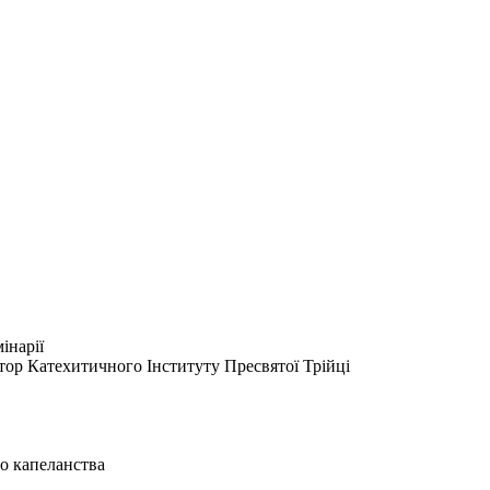
інарії
ктор Катехитичного Інституту Пресвятої Трійці
го капеланства