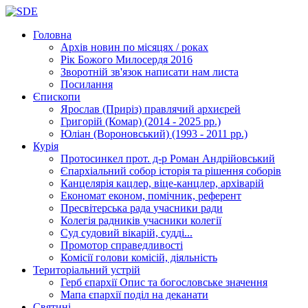
Головна
Архів новин
по місяцях / роках
Рік Божого Милосердя
2016
Зворотній зв'язок
написати нам листа
Посилання
Єпископи
Ярослав (Приріз)
правлячий архиєрей
Григорій (Комар)
(2014 - 2025 рр.)
Юліан (Вороновський)
(1993 - 2011 рр.)
Курія
Протосинкел
прот. д-р Роман Андрійовський
Єпархіальний собор
історія та рішення соборів
Канцелярія
кацлер, віце-канцлер, архіварій
Економат
економ, помічник, референт
Пресвітерська рада
учасники ради
Колегія радників
учасники колегії
Суд
судовий вікарій, судді...
Промотор справедливості
Комісії
голови комісій, діяльність
Територіальний устрій
Герб єпархії
Опис та богословське значення
Мапа єпархії
поділ на деканати
Святині