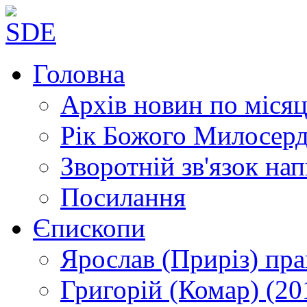
Головна
Архів новин
по місяц
Рік Божого Милосер
Зворотній зв'язок
нап
Посилання
Єпископи
Ярослав (Приріз)
пра
Григорій (Комар)
(20