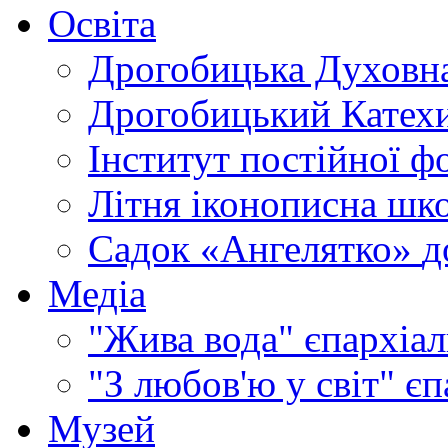
Освіта
Дрогобицька Духовна
Дрогобицький Катехи
Інститут постійної ф
Літня іконописна шк
Садок «Ангелятко»
д
Медіа
"Жива вода"
єпархіал
"З любов'ю у світ"
єп
Музей