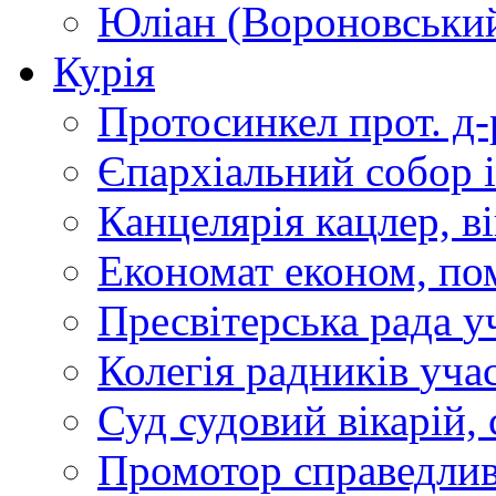
Юліан (Вороновськи
Курія
Протосинкел
прот. д
Єпархіальний собор
Канцелярія
кацлер, в
Економат
економ, по
Пресвітерська рада
у
Колегія радників
учас
Суд
судовий вікарій, с
Промотор справедлив