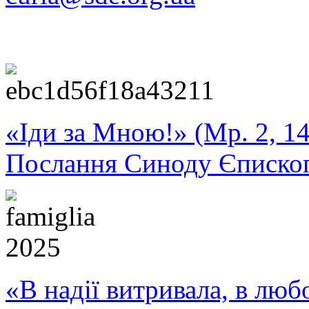
«Іди за Мною!» (Мр. 2, 14
Послання Синоду Єписко
«В надії витривала, в любо