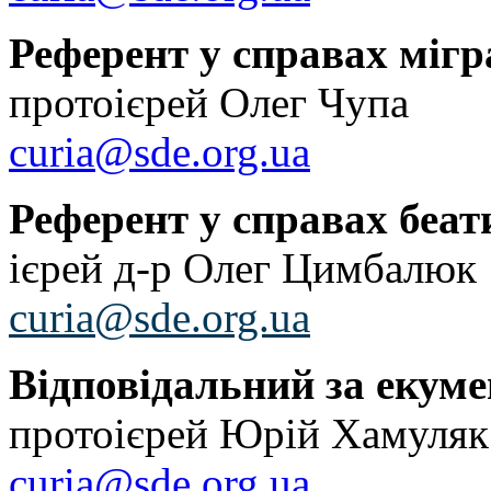
Референт у справах мігр
протоієрей Олег Чупа
curia@sde.org.ua
Референт у справах беати
ієрей д-р Олег Цимбалюк
curia@sde.org.ua
Відповідальний за екуме
протоієрей Юрій Хамуля
curia@sde.org.ua