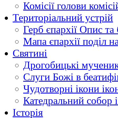
Комісії
голови комісі
Територіальний устрій
Герб єпархії
Опис та 
Мапа єпархії
поділ н
Святині
Дрогобицькі мучени
Слуги Божі
в беатиф
Чудотворні ікони
іко
Катедральний собор
Історія