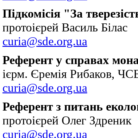
Підкомісія "За тверезіст
протоієрей Василь Білас
curia@sde.org.ua
Референт у справах мон
ієрм. Єремія Рибаков, Ч
curia@sde.org.ua
Референт з питань еколог
протоієрей Олег Здреник
curia@sde.org.ua