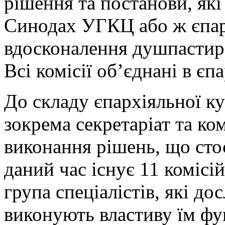
рішення та постанови, які
Синодах УГКЦ або ж єпар
вдосконалення душпастирс
Всі комісії об’єднані в єп
До складу єпархіяльної кур
зокрема секретаріат та ком
виконання рішень, що сто
даний час існує 11 комісій
група спеціалістів, які д
виконують властиву їм фун