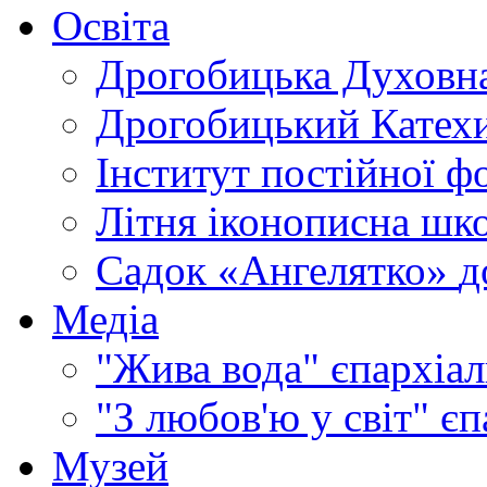
Освіта
Дрогобицька Духовна
Дрогобицький Катехи
Інститут постійної ф
Літня іконописна шк
Садок «Ангелятко»
д
Медіа
"Жива вода"
єпархіал
"З любов'ю у світ"
єп
Музей