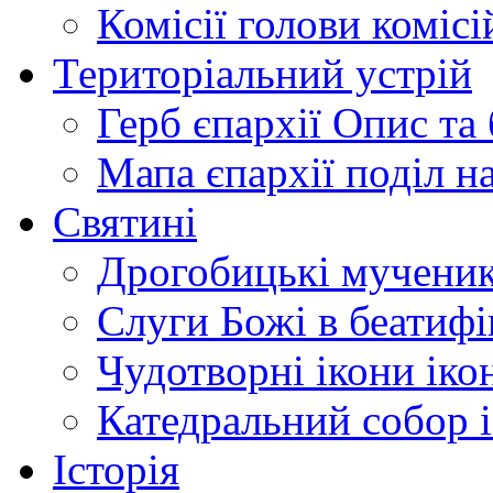
Комісії
голови комісі
Територіальний устрій
Герб єпархії
Опис та 
Мапа єпархії
поділ н
Святині
Дрогобицькі мучени
Слуги Божі
в беатиф
Чудотворні ікони
іко
Катедральний собор
Історія