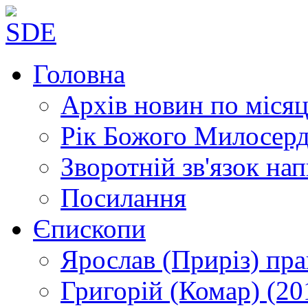
Головна
Архів новин
по місяц
Рік Божого Милосер
Зворотній зв'язок
нап
Посилання
Єпископи
Ярослав (Приріз)
пра
Григорій (Комар)
(20