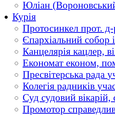
Юліан (Вороновськи
Курія
Протосинкел
прот. д
Єпархіальний собор
Канцелярія
кацлер, в
Економат
економ, по
Пресвітерська рада
у
Колегія радників
учас
Суд
судовий вікарій, с
Промотор справедлив