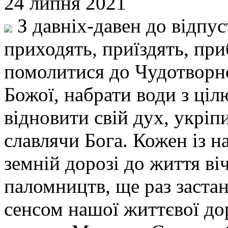
24 липня 2021
З давніх-давен до відпус
приходять, приїздять, пр
помолитися до Чудотворноі
Божої, набрати води з ці
відновити свій дух, укріпи
славлячи Бога. Кожен із на
земній дорозі до життя ві
паломництв, ще раз заста
сенсом нашої життєвої д