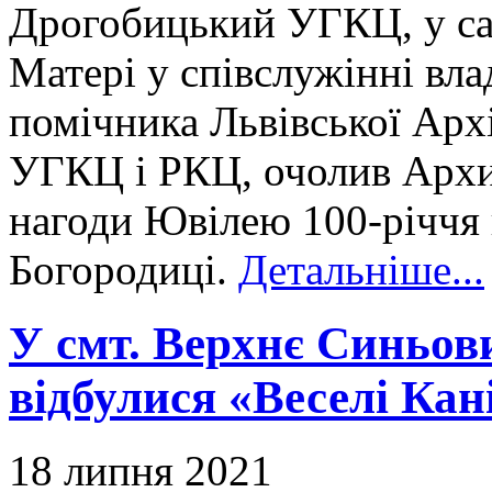
Дрогобицький УГКЦ, у сан
Матері у співслужінні вла
помічника Львівської Архі
УГКЦ і РКЦ, очолив Архи
нагоди Ювілею 100-річчя 
Богородиці.
Детальніше...
У смт. Верхнє Синьов
відбулися «Веселі Кан
18 липня 2021