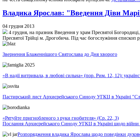
Владика Ярослав: "Введення Діви Марії
04 грудня 2013
4 грудня, на празник Введення у храм Пресвятої Богородиці
Пресвятої Трійці м. Дрогобича. Під час богослужіння єпископ 
Звернення Блаженнішого Святослава до Дня хворого
«В надії витривала, в любові сильна» (пор. Рим. 12, 12): укра
Пастирський лист Архиєрейського Синоду УГКЦ в Україні "Сло
«Рятуйте пригнобленого з руки гнобителя» (Єр. 22, 3)
Послання Архиєрейського Синоду УГКЦ в Україні щодо війни т
Розпорядження владика Ярослава щодо поведінки духовен