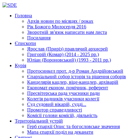
Головна
Архів новин
по місяцях / роках
Рік Божого Милосердя
2016
Зворотній зв'язок
написати нам листа
Посилання
Єпископи
Ярослав (Приріз)
правлячий архиєрей
Григорій (Комар)
(2014 - 2025 рр.)
Юліан (Вороновський)
(1993 - 2011 рр.)
Курія
Протосинкел
прот. д-р Роман Андрійовський
Єпархіальний собор
історія та рішення соборів
Канцелярія
кацлер, віце-канцлер, архіварій
Економат
економ, помічник, референт
Пресвітерська рада
учасники ради
Колегія радників
учасники колегії
Суд
судовий вікарій, судді...
Промотор справедливості
Комісії
голови комісій, діяльність
Територіальний устрій
Герб єпархії
Опис та богословське значення
Мапа єпархії
поділ на деканати
Святині