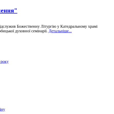
чення"
відслужив Божественну Літургію у Катедральному храмі
бицької духовної семінарії.
Детальніше...
 року
їну