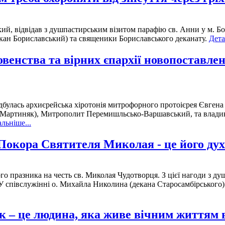
ий, відвідав з душпастирським візитом парафію св. Анни у м. Б
кан Бориславський) та священики Бориславського деканату.
Дета
ховенства та вірних єпархії новопоставл
ідбулась архиєрейська хіротонія митрофорного протоієрея Євге
 (Мартиняк), Митрополит Перемишльсько-Варшавський, та влади
льніше...
Покора Святителя Миколая - це його дух
го празника на честь св. Миколая Чудотворця. З цієї нагоди з д
У співслужінні о. Михайла Николина (декана Старосамбірського)
 – це людина, яка живе вічним життям в