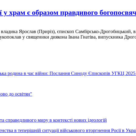
 у храм є образом правдивого богопосвя
, владика Ярослав (Приріз), єпископ Самбірсько-Дрогобицький, 
рукопоклав у священики диякона Івана Гнатіва, випускника Дрого
їнська родина в час війни: Послання Синоду Єпископів УГКЦ 2025
во до освітян"
а справедливого миру в контексті нових ідеологій
ства в теперішній ситуації військового вторгнення Росії в Укра