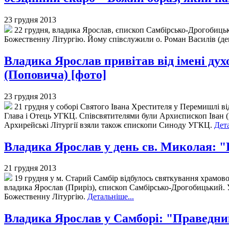
23 грудня 2013
22 грудня, владика Ярослав, єпископ Самбірсько-Дрогобицьк
Божественну Літургію. Йому співслужили о. Роман Василів (де
Владика Ярослав привітав від імені ду
(Поповича) [фото]
23 грудня 2013
21 грудня у соборі Святого Івана Хрестителя у Перемишлі в
Глава і Отець УГКЦ. Співсвятителями були Архиєпископ Іван
Архирейські Літургії взяли також єпископи Синоду УГКЦ.
Дета
Владика Ярослав у день св. Миколая: "
21 грудня 2013
19 грудня у м. Старий Самбір відбулось святкування храмово
владика Ярослав (Приріз), єпископ Самбірсько-Дрогобицький. 
Божественну Літургію.
Детальніше...
Владика Ярослав у Самборі: "Праведник