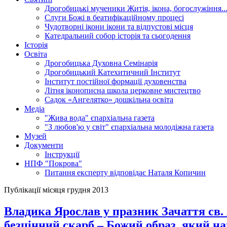
Дрогобицькі мученики
Житія, ікона, богослужіння..
Слуги Божі
в беатифікаційному процесі
Чудотворні ікони
ікони та відпустові місця
Катедральний собор
історія та сьогодення
Історія
Освіта
Дрогобицька Духовна Семінарія
Дрогобицький Катехитичний Інститут
Інститут постійної формації духовенства
Літня іконописна школа
церковне мистецтво
Садок «Ангелятко»
дошкільна освіта
Медіа
"Жива вода"
єпархіальна газета
"З любов'ю у світ"
єпархіальна молодіжна газета
Музей
Документи
Інструкції
НПФ "Покрова"
Питання експерту
відповідає Наталя Копичин
Публікації місяця грудня 2013
Владика Ярослав у празник Зачаття св.
безцінний скарб – Божий образ, який нам