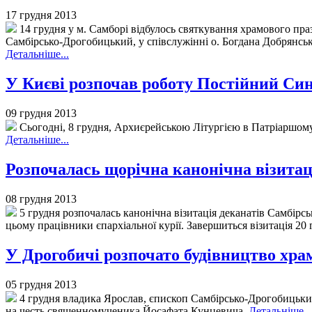
17 грудня 2013
14 грудня у м. Самборі відбулось святкування храмового пра
Самбірсько-Дрогобицький, у співслужінні о. Богдана Добрянсько
Детальніше...
У Києві розпочав роботу Постійний С
09 грудня 2013
Сьогодні, 8 грудня, Архиєрейською Літургією в Патріаршом
Детальніше...
Розпочалась щорічна канонічна візитац
08 грудня 2013
5 грудня розпочалась канонічна візитація деканатів Самбірс
цьому працівники єпархіальної курії. Завершиться візитація 20
У Дрогобичі розпочато будівництво хра
05 грудня 2013
4 грудня владика Ярослав, єпископ Самбірсько-Дрогобицький,
на честь священномученика Йосафата Кунцевича.
Детальніше...