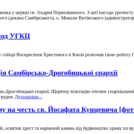
зника у церкві св. Андрея Первозванного. З цієї нагоди урочист
го (декана Самбірського), о. Миколи Витівського (адміністратор
инод УГКЦ
у соборі Воскресіння Христового в Києві розпочав свою роботу
ія Самбірсько-Дрогобицької єпархії
ько-Дрогобицької єпархії. Щорічну візитацію очолює єпархіальни
 грудня.
Детальніше...
му на честь св. Йосафата Кунцевича [фот
 освятив хрест та наріжний камінь під будівництво храму по ву