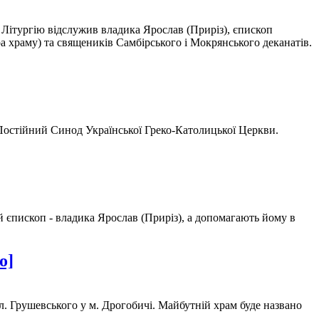
у Літургію відслужив владика Ярослав (Приріз), єпископ
а храму) та священиків Самбірського і Мокрянського деканатів.
 Постійний Синод Української Греко-Католицької Церкви.
й єпископ - владика Ярослав (Приріз), а допомагають йому в
о]
л. Грушевського у м. Дрогобичі. Майбутній храм буде названо