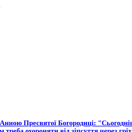
.
 Анною Пресвятої Богородиці: "Сьогодніш
 треба охороняти від зіпсуття через гріх