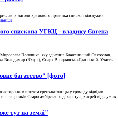
орислав. З нагоди храмового празника єпископ відслужив
льніше...
еного єпископа УГКЦ - владику Євгена
на Мирослава Поповича, яку здійснив Блаженніший Святослав,
ка Володимир (Ющак), Єпарх Вроцлавсько-Гданський. Участь в
овне багатство" [фото]
ушпастирським візитом греко-католицьку громаду відвідав
 та священиків Старосамбірського деканату архиєрей відслужив
же тут на землі"