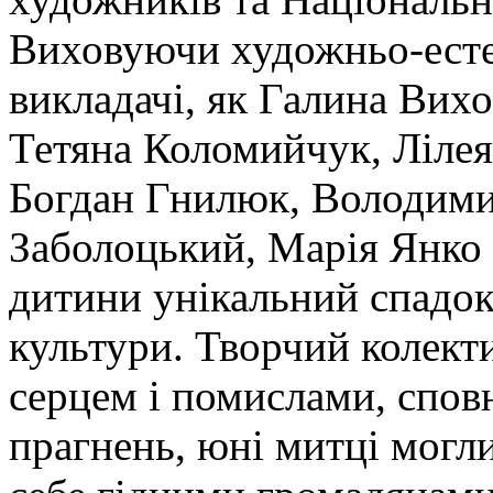
Виховуючи художньо-естет
викладачі, як Галина Вихо
Тетяна Коломийчук, Лілея
Богдан Гнилюк, Володими
Заболоцький, Марія Янко 
дитини унікальний спадок 
культури. Творчий колект
серцем і помислами, сповн
прагнень, юні митці могл