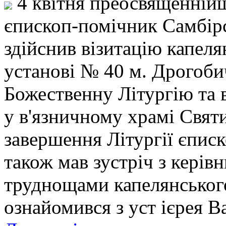
4 квітня преосвященнійш
єпископ-помічник Самбірс
здійснив візитацію капел
установі № 40 м. Дрогоби
Божественну Літургію та 
у в'язничному храмі Святи
завершення Літургії єписк
також мав зустріч з керів
труднощами капелянськог
ознайомився з уст ієрея В