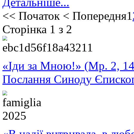
Детальніше...
<<
Початок
<
Попередня
1
Сторінка 1 з 2
«Іди за Мною!» (Мр. 2, 14
Послання Синоду Єписко
«В надії витривала, в любо