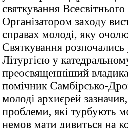
святкування Всесвітнього 
Організатором заходу вис
справах молоді, яку очол
Святкування розпочались
Літургією у катедральном
преосвященніший владика 
помічник Самбірсько-Дрог
молоді архиєрей зазначив
проблеми, які турбують м
немов мати дивиться на к