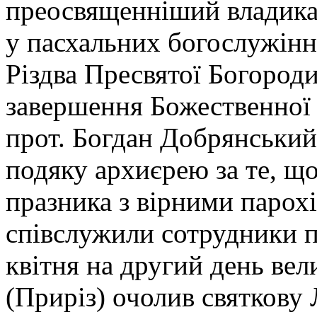
преосвященніший владика 
у пасхальних богослужінн
Різдва Пресвятої Богороди
завершення Божественної 
прот. Богдан Добрянський
подяку архиєрею за те, що
празника з вірними парох
співслужили сотрудники п
квітня на другий день вел
(Приріз) очолив святкову