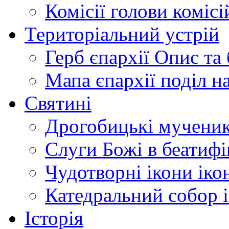
Комісії
голови комісі
Територіальний устрій
Герб єпархії
Опис та 
Мапа єпархії
поділ н
Святині
Дрогобицькі мучени
Слуги Божі
в беатиф
Чудотворні ікони
іко
Катедральний собор
Історія