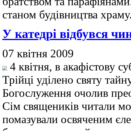
братством та парафіянами
станом будівництва храму
У катедрі відбувся чи
07 квітня 2009
4 квітня, в акафістову су
Трійці уділено святу тайн
Богослуження очолив пре
Сім священиків читали мо
помазували освяченим єле