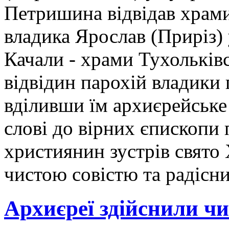
Петришина відвідав храми
владика Ярослав (Приріз) 
Качали - храми Тухольківс
відвідин парохій владики 
вділивши їм архиєрейське
слові до вірних єпископи
християнин зустрів свято
чистою совістю та радісн
Архиєреї здійснили чи