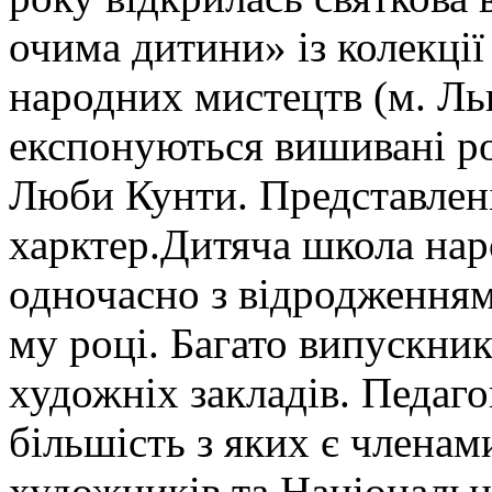
очима дитини» із колекції
народних мистецтв (м. Льв
експонуються вишивані ро
Люби Кунти. Представлені
харктер.Дитяча школа нар
одночасно з відродженням
му році. Багато випускни
художніх закладів. Педа
більшість з яких є членам
художників та Національн