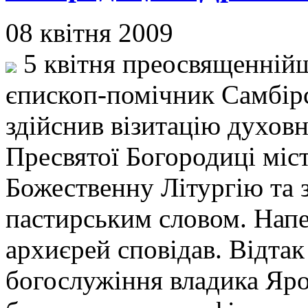
08 квітня 2009
5 квітня преосвященнійш
єпископ-помічник Самбірс
здійснив візитацію духов
Пресвятої Богородиці міс
Божественну Літургію та з
пастирським словом. Напер
архиєрей сповідав. Відтак
богослужіння владика Яро