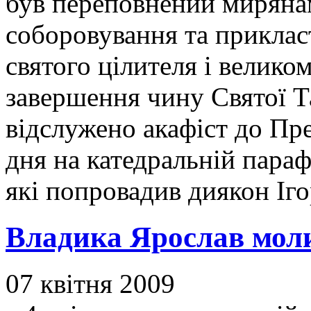
був переповнений мирянам
соборовування та приклас
святого цілителя і велик
завершення чину Святої 
відслужено акафіст до Пр
дня на катедральній параф
які попровадив диякон Іг
Владика Ярослав моли
07 квітня 2009