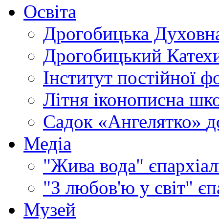
Освіта
Дрогобицька Духовна
Дрогобицький Катехи
Інститут постійної ф
Літня іконописна шк
Садок «Ангелятко»
д
Медіа
"Жива вода"
єпархіал
"З любов'ю у світ"
єп
Музей