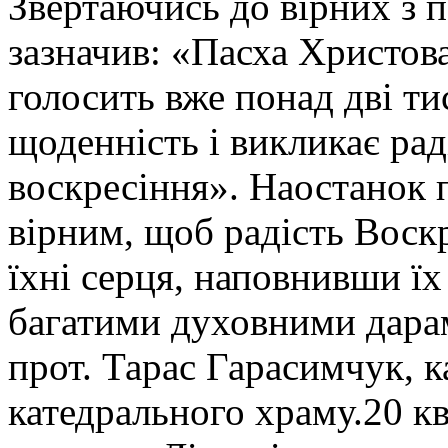
Звертаючись до вірних з 
зазначив: «Пасха Христова
голосить вже понад дві ти
щоденність і викликає раді
воскресіння». Наостанок
вірним, щоб радість Воскр
їхні серця, наповнивши їх
багатими духовними дарам
прот. Тарас Гарасимчук, к
катедрального храму.20 к