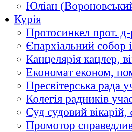
Юліан (Вороновськи
Курія
Протосинкел
прот. д
Єпархіальний собор
Канцелярія
кацлер, в
Економат
економ, по
Пресвітерська рада
у
Колегія радників
учас
Суд
судовий вікарій, с
Промотор справедлив