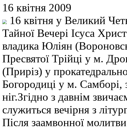
16 квітня 2009
16 квітня у Великий Чет
Тайної Вечері Ісуса Христ
владика Юліян (Вороновсь
Пресвятої Трійці у м. Дро
(Приріз) у прокатедрально
Богородиці у м. Самборі,
ніг.Згідно з давнім звича
служиться вечірня з літур
Після заамвонної молитви