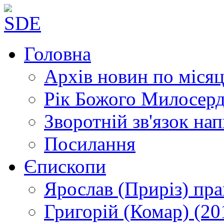
Головна
Архів новин
по місяц
Рік Божого Милосер
Зворотній зв'язок
нап
Посилання
Єпископи
Ярослав (Приріз)
пра
Григорій (Комар)
(20