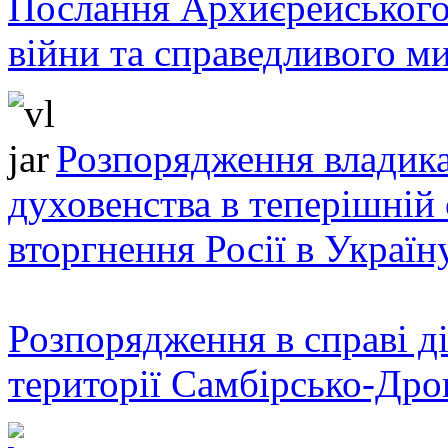
Послання Архиєрейського
війни та справедливого ми
Розпорядження владика
духовенства в теперішній 
вторгнення Росії в Україн
Розпорядження в справі ді
території Самбірсько-Дро