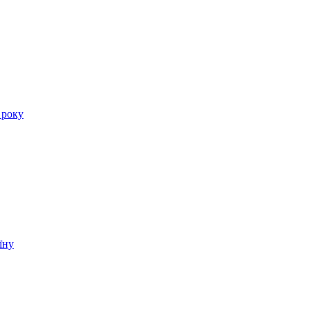
 року
їну