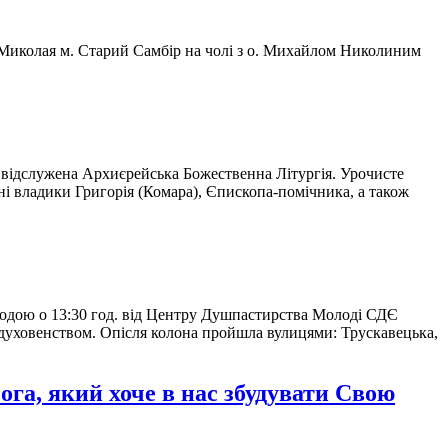
о Миколая м. Старий Самбір на чолі з о. Михайлом Николиним
ла відслужена Архиєрейська Божественна Літургія. Урочисте
і владики Григорія (Комара), Єпископа-помічника, а також
 ходою о 13:30 год. від Центру Душпастирства Молоді СДЄ
духовенством. Опісля колона пройшла вулицями: Трускавецька,
га, який хоче в нас збудувати Свою