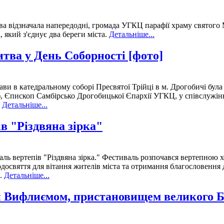
ава відзначала напередодні, громада УГКЦ парафії храму святог
 який з'єднує два береги міста.
Детальніше...
тва у День Соборності [фото]
жави в катедральному соборі Пресвятої Трійці в м. Дрогобичі бу
 Єпископ Самбірсько Дрогобицької Єпархії УГКЦ, у співслужінн
.
Детальніше...
в "Різдвяна зірка"
аль вертепів "Різдвяна зірка." Фестиваль розпочався вертепною
свяття для вітання жителів міста та отримання благословення 
о.
Детальніше...
 Вифлиємом, пристановищем великого Бо