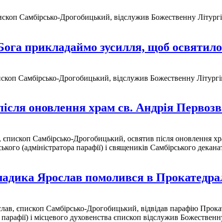
пископ Самбірсько-Дрогобицький, відслужив Божественну Літургію
Бога прикладаймо зусилля, щоб освятилос
ископ Самбірсько-Дрогобицький, відслужив Божественну Літургію
після оновлення храм св. Андрія Первозв
, єпископ Самбірсько-Дрогобицький, освятив після оновлення хра
ського (адміністратора парафії) і священиків Самбірського дека
ладика Ярослав помолився в Прокатедрал
слав, єпископ Самбірсько-Дрогобицький, відвідав парафію Прока
 парафії) і місцевого духовенства єпископ відслужив Божественн