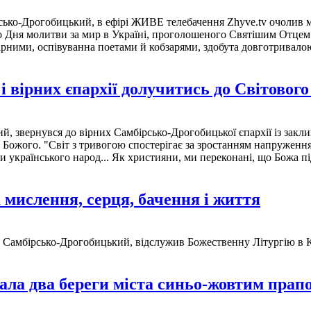
ірсько-Дрогобицький, в ефірі ЖИВЕ телебачення Zhyve.tv очолив
го Дня молитви за мир в Україні, проголошеного Святішим Отце
ірними, оспівуванна поетами й кобзарями, здобута довготривало
 вірних єпархії долучитись до Світового
 звернувся до вірних Самбірсько-Дрогобицької єпархії із закли
ожого. "Світ з тривогою спостерігає за зростанням напруження 
и українського народ... Як християни, ми переконані, що Божа пі
мислення, серця, бачення і життя
п Самбірсько-Дрогобицький, відслужив Божественну Літургію в К
ла два береги міста синьо-жовтим прапо