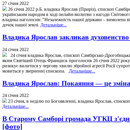
27 січня 2022
26 січня 2022 р.Б. владика Ярослав (Приріз), єпископ Самб
українським народом в ході онлайн-молитви з нагоди Світово
владика наголосив: "Незалежність нашої держави – вимолена в
дочок нашої землі.
Детальніше...
Владика Ярослав закликав духовенство і
24 січня 2022
24 січня владика Ярослав, єпископ Самбірсько-Дрогобицький,
яким Святіший Отець Франциск проголосив 26 січня 2022 року Б
ризикує вилитися у чергову хвилю збройної агресії Росії супрот
мовиться у зверненні єпископа.
Детальніше...
Владика Ярослав: Покаяння — це зміна 
24 січня 2022
23 січня, в неділю по Богоявленні, владика Ярослав, єписко
Детальніше...
В Старому Самборі громада УГКЦ з'єдна
[фото]