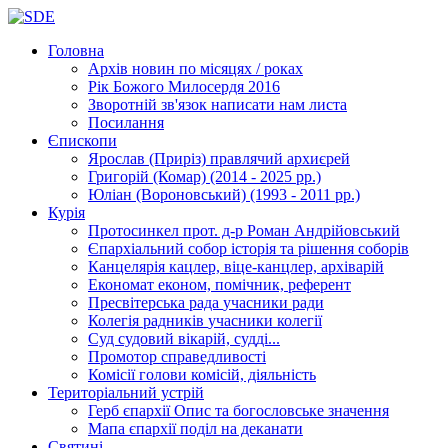
Головна
Архів новин
по місяцях / роках
Рік Божого Милосердя
2016
Зворотній зв'язок
написати нам листа
Посилання
Єпископи
Ярослав (Приріз)
правлячий архиєрей
Григорій (Комар)
(2014 - 2025 рр.)
Юліан (Вороновський)
(1993 - 2011 рр.)
Курія
Протосинкел
прот. д-р Роман Андрійовський
Єпархіальний собор
історія та рішення соборів
Канцелярія
кацлер, віце-канцлер, архіварій
Економат
економ, помічник, референт
Пресвітерська рада
учасники ради
Колегія радників
учасники колегії
Суд
судовий вікарій, судді...
Промотор справедливості
Комісії
голови комісій, діяльність
Територіальний устрій
Герб єпархії
Опис та богословське значення
Мапа єпархії
поділ на деканати
Святині