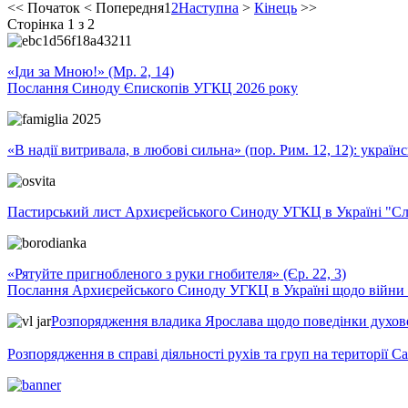
<<
Початок
<
Попередня
1
2
Наступна
>
Кінець
>>
Сторінка 1 з 2
«Іди за Мною!» (Мр. 2, 14)
Послання Синоду Єпископів УГКЦ 2026 року
«В надії витривала, в любові сильна» (пор. Рим. 12, 12): укра
Пастирський лист Архиєрейського Синоду УГКЦ в Україні "Сло
«Рятуйте пригнобленого з руки гнобителя» (Єр. 22, 3)
Послання Архиєрейського Синоду УГКЦ в Україні щодо війни т
Розпорядження владика Ярослава щодо поведінки духовен
Розпорядження в справі діяльності рухів та груп на території 