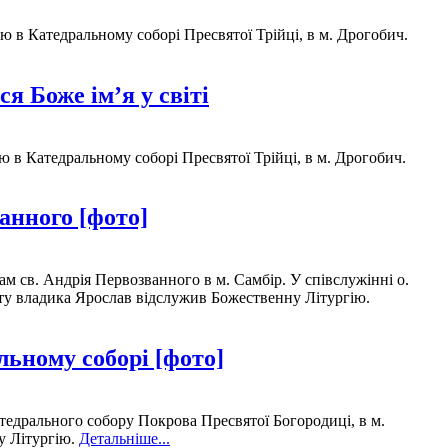
 в Катедральному соборі Пресвятої Трійці, в м. Дрогобич.
я Боже ім’я у світі
 в Катедральному соборі Пресвятої Трійці, в м. Дрогобич.
анного [фото]
м св. Андрія Первозванного в м. Самбір. У співслужінні о.
нату владика Ярослав відслужив Божественну Літургію.
ьному соборі [фото]
тедрального собору Покрова Пресвятої Богородиці, в м.
у Літургію.
Детальніше...