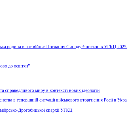
їнська родина в час війни: Послання Синоду Єпископів УГКЦ 2025
во до освітян"
а справедливого миру в контексті нових ідеологій
ства в теперішній ситуації військового вторгнення Росії в Укра
Самбірсько-Дрогобицької єпархії УГКЦ