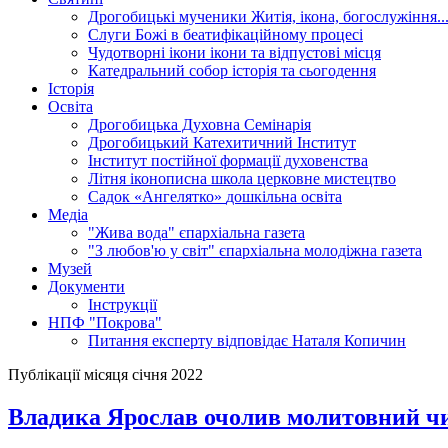
Дрогобицькі мученики
Житія, ікона, богослужіння..
Слуги Божі
в беатифікаційному процесі
Чудотворні ікони
ікони та відпустові місця
Катедральний собор
історія та сьогодення
Історія
Освіта
Дрогобицька Духовна Семінарія
Дрогобицький Катехитичний Інститут
Інститут постійної формації духовенства
Літня іконописна школа
церковне мистецтво
Садок «Ангелятко»
дошкільна освіта
Медіа
"Жива вода"
єпархіальна газета
"З любов'ю у світ"
єпархіальна молодіжна газета
Музей
Документи
Інструкції
НПФ "Покрова"
Питання експерту
відповідає Наталя Копичин
Публікації місяця січня 2022
Владика Ярослав очолив молитовний чин