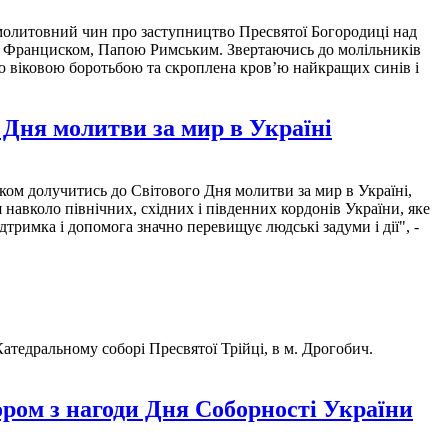
 молитовний чин про заступництво Пресвятої Богородиці над
м Франциском, Папою Римським. Звертаючись до молільників
ю віковою боротьбою та скроплена кров’ю найкращих синів і
 Дня молитви за мир в Україні
ком долучитись до Світового Дня молитви за мир в Україні,
навколо північних, східних і південних кордонів України, яке
дтримка і допомога значно перевищує людські задуми і дії", -
атедральному соборі Пресвятої Трійці, в м. Дрогобич.
ром з нагоди Дня Соборності України