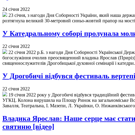
24 січня 2022
23 січня, з нагоди Дня Соборності України, який наша держ
розтягнула великий 30-метровий синьо-жовтий прапор на мості,
У Катедральному соборі пролунала моли
22 січня 2022
22 січня 2022 р.Б. з нагоди Дня Соборності Української Дер
богослужіння очолив преосвященний владика Ярослав (Приріз),
священнослужителів Дрогобицької духовної семінарії і катедри
У Дрогобичі відбувся фестиваль вертепі
22 січня 2022
19 січня 2022 року у Дрогобичі відбувся традиційний фестив
УГКЦ. Колона вирушила на Площу Ринок на загальноміське Водо
Завалля, Театральна, І. Мазепи, Л. Українки, О. Нижанківськог
Владика Ярослав: Наше серце має стати
святиню [відео]