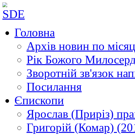
Головна
Архів новин
по місяц
Рік Божого Милосер
Зворотній зв'язок
нап
Посилання
Єпископи
Ярослав (Приріз)
пра
Григорій (Комар)
(20