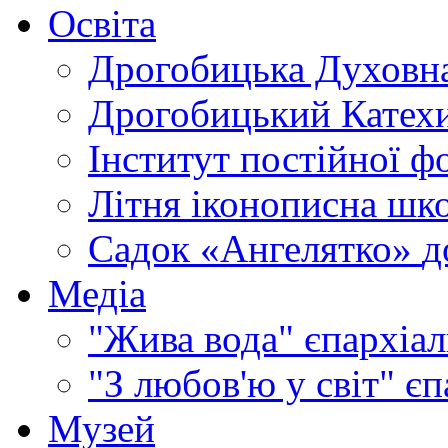
Освіта
Дрогобицька Духовна
Дрогобицький Катехи
Інститут постійної ф
Літня іконописна шк
Садок «Ангелятко»
д
Медіа
"Жива вода"
єпархіал
"З любов'ю у світ"
єп
Музей