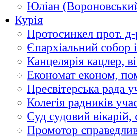
Юліан (Вороновськи
Курія
Протосинкел
прот. д
Єпархіальний собор
Канцелярія
кацлер, в
Економат
економ, по
Пресвітерська рада
у
Колегія радників
учас
Суд
судовий вікарій, с
Промотор справедлив