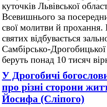
куточків Львівської облас
Всевишнього за посередн
свої молитви й прохання.
святих відбувається заль
Самбірсько-Дрогобицької 
беруть понад 10 тисяч ві
У Дрогобичі богослови
про різні сторони жит
Йосифа (Сліпого)