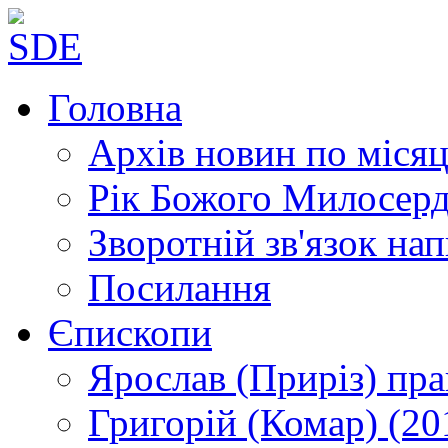
Головна
Архів новин
по місяц
Рік Божого Милосер
Зворотній зв'язок
нап
Посилання
Єпископи
Ярослав (Приріз)
пра
Григорій (Комар)
(20