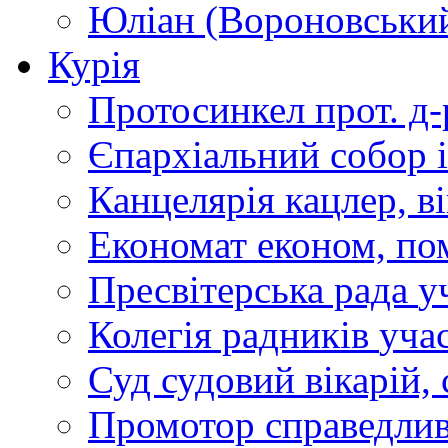
Юліан (Вороновськи
Курія
Протосинкел
прот. д
Єпархіальний собор
Канцелярія
кацлер, в
Економат
економ, по
Пресвітерська рада
у
Колегія радників
учас
Суд
судовий вікарій, с
Промотор справедлив