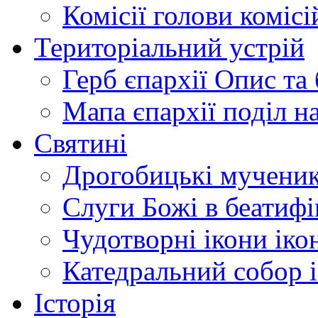
Комісії
голови комісі
Територіальний устрій
Герб єпархії
Опис та 
Мапа єпархії
поділ н
Святині
Дрогобицькі мучени
Слуги Божі
в беатиф
Чудотворні ікони
іко
Катедральний собор
Історія