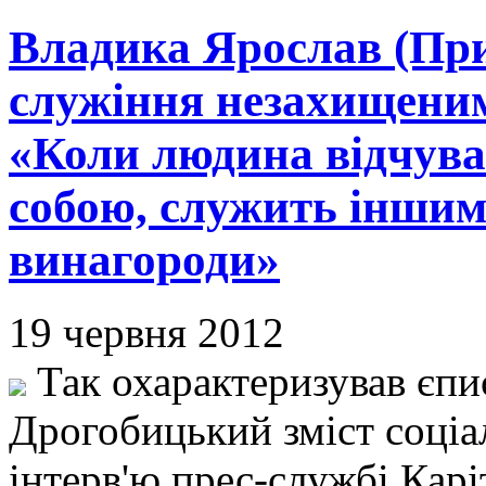
Владика Ярослав (При
служіння незахищеним
«Коли людина відчуває
собою, служить іншим і
винагороди»
19 червня 2012
Так охарактеризував єпи
Дрогобицький зміст соціа
інтерв'ю прес-службі Кар