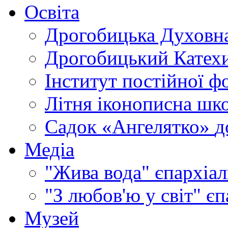
Освіта
Дрогобицька Духовна
Дрогобицький Катехи
Інститут постійної ф
Літня іконописна шк
Садок «Ангелятко»
д
Медіа
"Жива вода"
єпархіал
"З любов'ю у світ"
єп
Музей