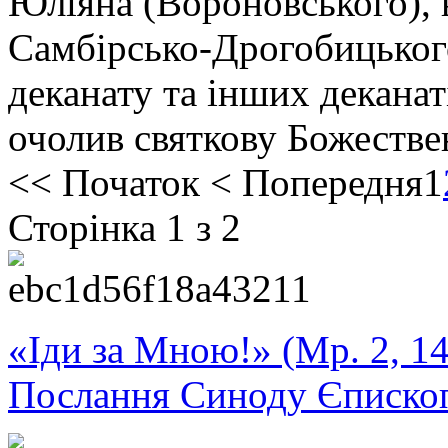
Юліяна (Вороновського),
Самбірсько-Дрогобицьког
деканату та інших деканат
очолив святкову Божестве
<<
Початок
<
Попередня
1
Сторінка 1 з 2
«Іди за Мною!» (Мр. 2, 14
Послання Синоду Єписко