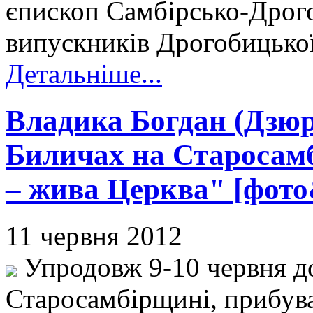
єпископ Самбірсько-Дрог
випускників Дрогобицької
Детальніше...
Владика Богдан (Дзюра
Биличах на Старосамб
– жива Церква" [фото
11 червня 2012
Упродовж 9-10 червня до
Старосамбірщині, прибува