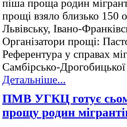
піша проща родин мігранті
прощі взяло близько 150 о
Львівську, Івано-Франківсь
Організатори прощі: Паст
Референтура у справах міг
Самбірсько-Дрогобицької 
Детальніше...
ПМВ УГКЦ готує сьо
прощу родин мігранті