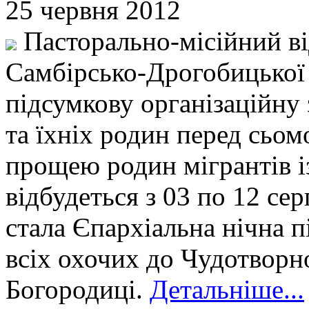
25 червня 2012
Пасторально-місійний в
Самбірсько-Дрогобицької 
підсумкову організаційну 
та їхніх родин перед сь
прощею родин мігрантів і
відбудеться з 03 по 12 се
стала Єпархіальна нічна п
всіх охочих до Чудотворн
Богородиці.
Детальніше...