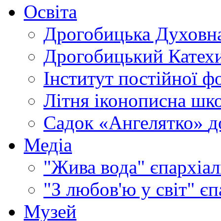
Освіта
Дрогобицька Духовна
Дрогобицький Катехи
Інститут постійної ф
Літня іконописна шк
Садок «Ангелятко»
д
Медіа
"Жива вода"
єпархіал
"З любов'ю у світ"
єп
Музей