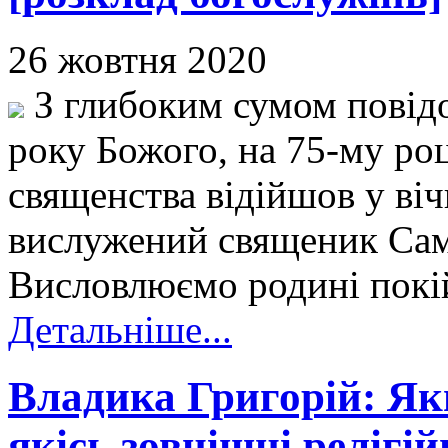
26 жовтня 2020
З глибоким сумом повід
року Божого, на 75-му роц
священства відійшов у віч
вислужений священик Самб
Висловлюємо родині покій
Детальніше...
Владика Григорій: Я
якісь зовнішні релігій