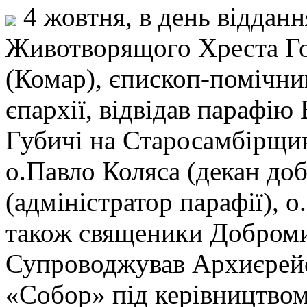
4 жовтня, в день відданн
Животворящого Хреста Го
(Комар), єпископ-помічн
єпархії, відвідав парафію
Губичі на Старосамбірщин
о.Павло Коляса (декан до
(адміністратор парафії),
також священики Доброми
Супроводжував Архиєрейс
«Собор» під керівництво