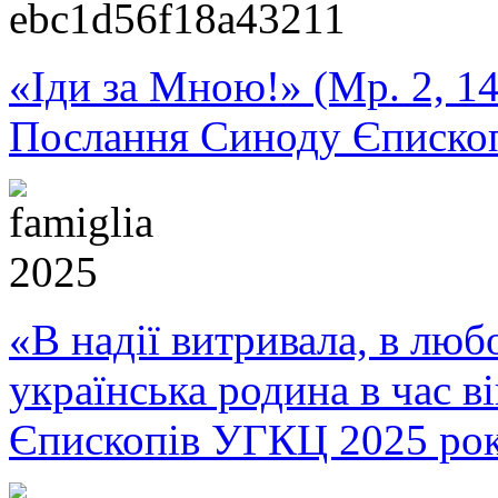
«Іди за Мною!» (Мр. 2, 14
Послання Синоду Єписко
«В надії витривала, в любо
українська родина в час 
Єпископів УГКЦ 2025 ро