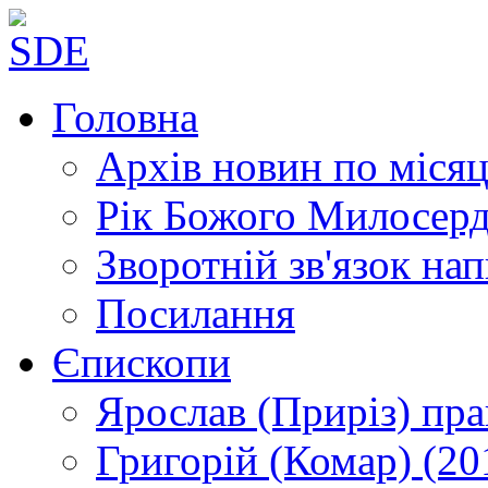
Головна
Архів новин
по місяц
Рік Божого Милосер
Зворотній зв'язок
нап
Посилання
Єпископи
Ярослав (Приріз)
пра
Григорій (Комар)
(20