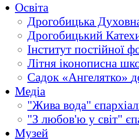
Освіта
Дрогобицька Духовна
Дрогобицький Катехи
Інститут постійної ф
Літня іконописна шк
Садок «Ангелятко»
д
Медіа
"Жива вода"
єпархіал
"З любов'ю у світ"
єп
Музей