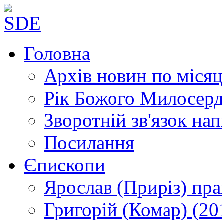
Головна
Архів новин
по місяц
Рік Божого Милосер
Зворотній зв'язок
нап
Посилання
Єпископи
Ярослав (Приріз)
пра
Григорій (Комар)
(20