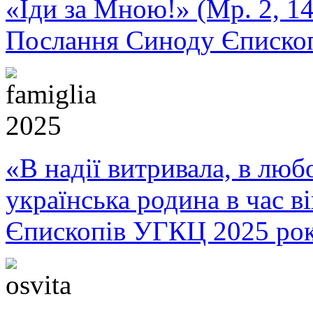
«Іди за Мною!» (Мр. 2, 14
Послання Синоду Єписко
«В надії витривала, в любо
українська родина в час 
Єпископів УГКЦ 2025 ро