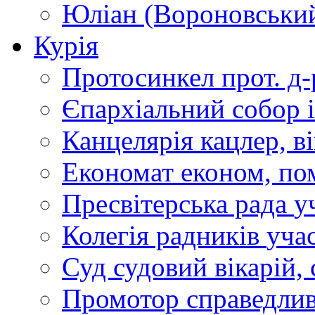
Юліан (Вороновськи
Курія
Протосинкел
прот. д
Єпархіальний собор
Канцелярія
кацлер, в
Економат
економ, по
Пресвітерська рада
у
Колегія радників
учас
Суд
судовий вікарій, с
Промотор справедлив