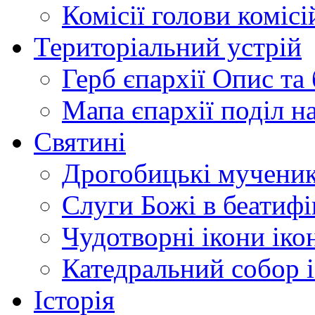
Комісії
голови комісі
Територіальний устрій
Герб єпархії
Опис та 
Мапа єпархії
поділ н
Святині
Дрогобицькі мучени
Слуги Божі
в беатиф
Чудотворні ікони
іко
Катедральний собор
Історія