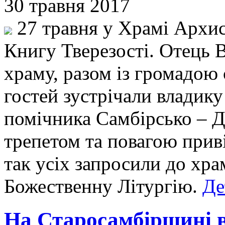
30 травня 2017
27 травня у Храмі Архис
Книгу Тверезості. Отець 
храму, разом із громадою
гостей зустрічали владику
помічника Самбірсько – Др
трепетом та повагою приві
так усіх запросили до хра
Божественну Літургію.
Де
На Старосамбірщині в