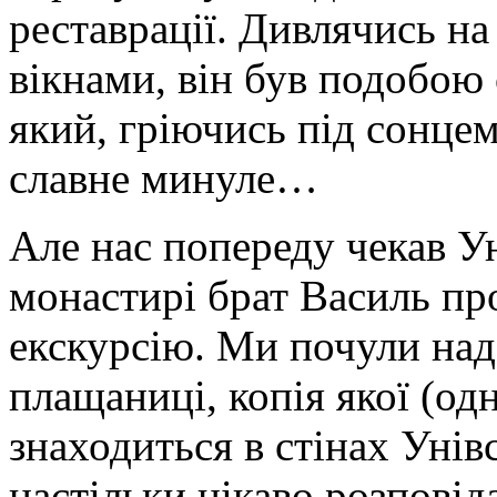
реставрації. Дивлячись н
вікнами, він був подобою 
який, гріючись під сонцем
славне минуле…
Але нас попереду чекав У
монастирі брат Василь про
екскурсію. Ми почули над
плащаниці, копія якої (одна
знаходиться в стінах Унів
настільки цікаво розповід