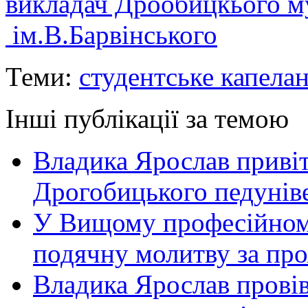
викладач Дрообицкього м
ім.В.Барвінського
Теми:
студентське капела
Інші публікації за темою
Владика Ярослав приві
Дрогобицького педуніве
У Вищому професійном
подячну молитву за пр
Владика Ярослав провів