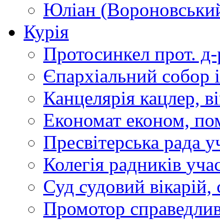
Юліан (Вороновськи
Курія
Протосинкел
прот. д
Єпархіальний собор
Канцелярія
кацлер, в
Економат
економ, по
Пресвітерська рада
у
Колегія радників
учас
Суд
судовий вікарій, с
Промотор справедлив