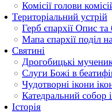
Комісії
голови комісі
Територіальний устрій
Герб єпархії
Опис та 
Мапа єпархії
поділ н
Святині
Дрогобицькі мучени
Слуги Божі
в беатиф
Чудотворні ікони
іко
Катедральний собор
Історія