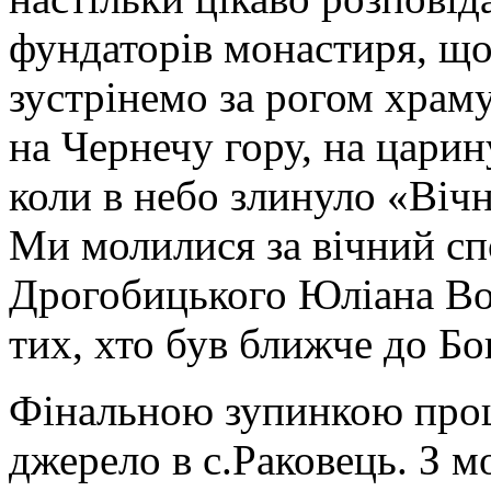
фундаторів монастиря, що 
зустрінемо за рогом храм
на Чернечу гору, на царину
коли в небо злинуло «Вічн
Ми молилися за вічний сп
Дрогобицького Юліана Вор
тих, хто був ближче до Бо
Фінальною зупинкою прощ
джерело в с.Раковець. З м