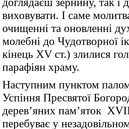
доглядаєш зернину, так і 
виховувати. І саме молит
очищенні та оновленні ду
молебні до Чудотворної і
кінець XV ст.) злилися гол
парафіян храму.
Наступним пунктом палом
Успіння Пресвятої Богород
дерев’яних пам’яток XVIII
перебуває у незадовільном