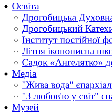
Освіта
Дрогобицька Духовна
Дрогобицький Катехи
Інститут постійної ф
Літня іконописна шк
Садок «Ангелятко»
д
Медіа
"Жива вода"
єпархіал
"З любов'ю у світ"
єп
Музей