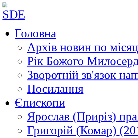
Головна
Архів новин
по місяц
Рік Божого Милосер
Зворотній зв'язок
нап
Посилання
Єпископи
Ярослав (Приріз)
пра
Григорій (Комар)
(20