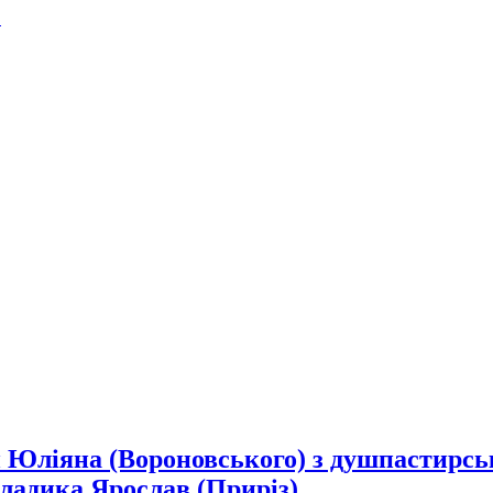
.
Юліяна (Вороновського) з душпастирськ
владика Ярослав (Приріз)