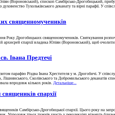
ліян (Вороновський), єпископ Самбірсько-Дрогобицький, прибув
о духовенство Тухольківського деканату та вірні парафії. У спів
ьких священномучеників
вання Року Дрогобицьких священномучеників. Святкування розпоч
ий архиєрей єпархії владика Юліян (Вороновський), щоб очолити
св. Івана Предтечі
зитом парафію Різдва Івана Хрестителя у м. Дрогобичі. У співслу
го, Лішнянського, Сколівського та Добромильського деканатів є
ивала впродовж кількох років.
Детальніше...
 священиків єпархії
 священиків Самбірсько-Дрогобицької єпархії. Цього року на за
чак. Упродовж трьох тижнів участь у реколекціях візьмуть близь