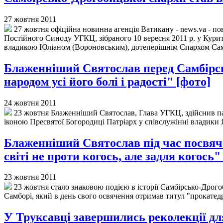
27 жовтня 2011
27 жовтня офіційна новинна агенція Ватикану - news.va - 
Постійного Синоду УГКЦ, зібраного 10 вересня 2011 р. у Кур
владикою Юліаном (Вороновським), дотеперішнім Єпархом Сам
Блаженніший Святослав перед Самбірсь
народом усі його болі і радості" [фото]
24 жовтня 2011
23 жовтня Блаженніший Святослав, Глава УГКЦ, здійснив пас
іконою Пресвятої Богородиці Патріарх у співслужінні владики 
Блаженніший Святослав під час посвяч
світі не проти когось, але задля когось"
23 жовтня 2011
23 жовтня стало знаковою подією в історії Самбірсько-Дрого
Самборі, який в день свого освячення отримав титул "прокатедри
У Труксавці завершились реколекції дл