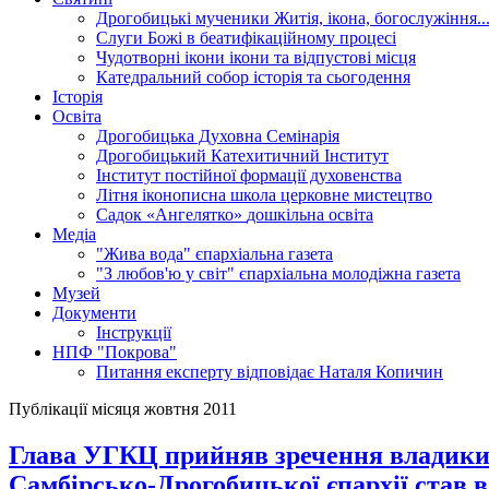
Дрогобицькі мученики
Житія, ікона, богослужіння..
Слуги Божі
в беатифікаційному процесі
Чудотворні ікони
ікони та відпустові місця
Катедральний собор
історія та сьогодення
Історія
Освіта
Дрогобицька Духовна Семінарія
Дрогобицький Катехитичний Інститут
Інститут постійної формації духовенства
Літня іконописна школа
церковне мистецтво
Садок «Ангелятко»
дошкільна освіта
Медіа
"Жива вода"
єпархіальна газета
"З любов'ю у світ"
єпархіальна молодіжна газета
Музей
Документи
Інструкції
НПФ "Покрова"
Питання експерту
відповідає Наталя Копичин
Публікації місяця жовтня 2011
Глава УГКЦ прийняв зречення владики 
Самбірсько-Дрогобицької єпархії став 