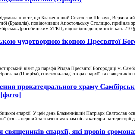
повідомила про те, що Блаженніший Святослав Шевчук, Верховн
итибі (Бразилія), повідомивши Апостольську Столицю, прийняв з
бірсько-Дрогобицьким УГКЦ, відповідно до приписів кан. 210 
кою чудотворною іконою Пресвятої Богор
тирський візит до парафії Різдва Пресвятої Богородиці м. Сам
Ярослава (Приріза), єпископа-коад'ютора єпархії, та священиків
ення прокатедрального храму Самбірсько
 [фото]
бицької єпархії. У цей день Блаженніший Патріарх Святослав ос
" (озн. - перший за значенням храм після катедри на території да
я священиків єпархії, які провів єромон