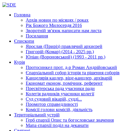
Головна
Архів новин
по місяцях / роках
Рік Божого Милосердя
2016
Зворотній зв'язок
написати нам листа
Посилання
Єпископи
Ярослав (Приріз)
правлячий архиєрей
Григорій (Комар)
(2014 - 2025 рр.)
Юліан (Вороновський)
(1993 - 2011 рр.)
Курія
Протосинкел
прот. д-р Роман Андрійовський
Єпархіальний собор
історія та рішення соборів
Канцелярія
кацлер, віце-канцлер, архіварій
Економат
економ, помічник, референт
Пресвітерська рада
учасники ради
Колегія радників
учасники колегії
Суд
судовий вікарій, судді...
Промотор справедливості
Комісії
голови комісій, діяльність
Територіальний устрій
Герб єпархії
Опис та богословське значення
Мапа єпархії
поділ на деканати
Святині