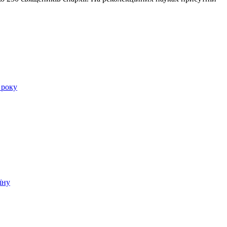
 року
їну