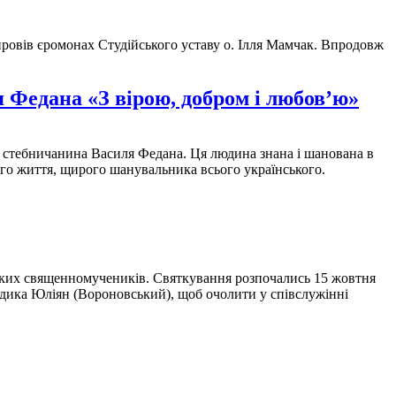
провів єромонах Студійського уставу о. Ілля Мамчак. Впродовж
я Федана «З вірою, добром і любов’ю»
» стебничанина Василя Федана. Ця людина знана і шанована в
ого життя, щирого шанувальника всього українського.
цьких священномучеників. Святкування розпочались 15 жовтня
адика Юліян (Вороновський), щоб очолити у співслужінні