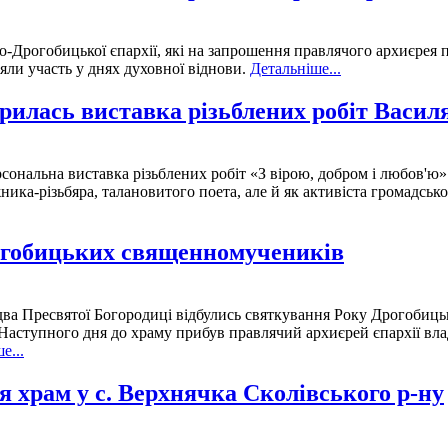
-Дрогобицької єпархії, які на запрошення правлячого архиєрея 
зяли участь у днях духовної віднови.
Детальніше...
рилась виставка різьблених робіт Васил
рсональна виставка різьблених робіт «З вірою, добром і любов'ю
ника-різьбяра, талановитого поета, але й як активіста громадськ
рогобицьких священномучеників
здва Пресвятої Богородиці відбулись святкування Року Дрогоби
 Наступного дня до храму прибув правлячий архиєрей єпархії вл
е...
 храм у с. Верхнячка Сколівського р-ну