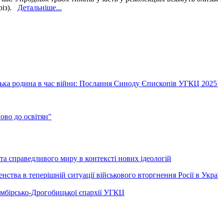
різ).
Детальніше...
їнська родина в час війни: Послання Синоду Єпископів УГКЦ 2025
во до освітян"
а справедливого миру в контексті нових ідеологій
ства в теперішній ситуації військового вторгнення Росії в Укра
Самбірсько-Дрогобицької єпархії УГКЦ