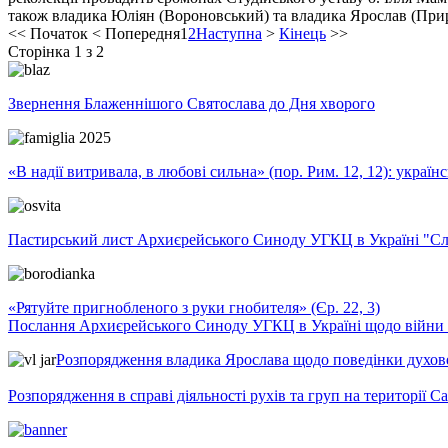
також владика Юліян (Вороновський) та владика Ярослав (При
<<
Початок
<
Попередня
1
2
Наступна
>
Кінець
>>
Сторінка 1 з 2
Звернення Блаженнішого Святослава до Дня хворого
«В надії витривала, в любові сильна» (пор. Рим. 12, 12): укра
Пастирський лист Архиєрейського Синоду УГКЦ в Україні "Сло
«Рятуйте пригнобленого з руки гнобителя» (Єр. 22, 3)
Послання Архиєрейського Синоду УГКЦ в Україні щодо війни т
Розпорядження владика Ярослава щодо поведінки духовен
Розпорядження в справі діяльності рухів та груп на території 