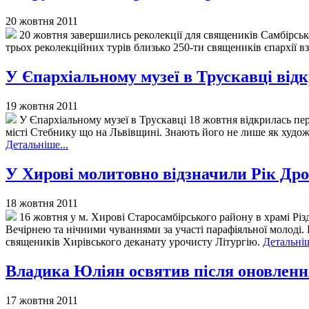
20 жовтня 2011
20 жовтня завершились реколекції для священиків Самбірсько
трьох реколекційних турів близько 250-ти священиків єпархії в
У Єпархіальному музеї в Трускавці відк
19 жовтня 2011
У Єпархіальному музеї в Трускавці 18 жовтня відкрилась пе
місті Стебнику що на Львівщині. Знають його не лише як худож
Детальніше...
У Хирові молитовно відзначили Рік Д
18 жовтня 2011
16 жовтня у м. Хирові Старосамбірського району в храмі Рі
Вечірнею та нічними чуваннями за участі парафіяльної молоді.
священиків Хирівського деканату урочисту Літургію.
Детальніш
Владика Юліян освятив після оновлення
17 жовтня 2011