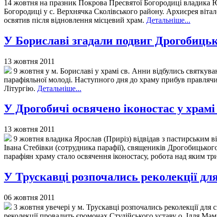
14 жовтня на празник Покрова Пресвятої Богородиці владика Ю
Богородиці у с. Верхнячка Сколівського району. Архиєрея вітал
освятив після відновлення місцевий храм.
Детальніше...
У Бориславі згадали подвиг Дрогобиц
13 жовтня 2011
9 жовтня у м. Бориславі у храмі св. Анни відбулись святку
парафіяльної молоді. Наступного дня до храму прибув правляч
Літургію.
Детальніше...
У Дрогобичі освячено іконостас у храмі 
13 жовтня 2011
9 жовтня владика Ярослав (Приріз) відвідав з пастирським ві
Івана Стебівки (сотрудника парафії), священиків Дрогобицько
парафіян храму стало освячення іконостасу, робота над яким тр
У Трускавці розпочались реколекції для
06 жовтня 2011
3 жовтня увечері у м. Трускавці розпочались реколекції для
реколекції провадить єромонах Студійського уставу о. Ілля Мам