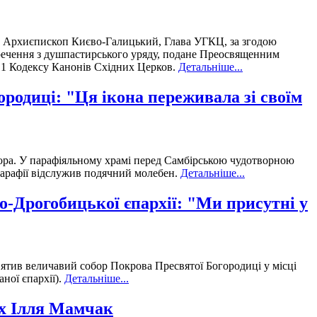
ий Архиєпископ Києво-Галицький, Глава УГКЦ, за згодою
речення з душпастирського уряду, подане Преосвященним
§1 Кодексу Канонів Східних Церков.
Детальніше...
одиці: "Ця ікона переживала зі своїм
бора. У парафіяльному храмі перед Самбірською чудотворною
 парафії відслужив подячний молебен.
Детальніше...
-Дрогобицької єпархії: "Ми присутні у
вятив величавий собор Покрова Пресвятої Богородиці у місці
ної єпархії).
Детальніше...
ах Ілля Мамчак