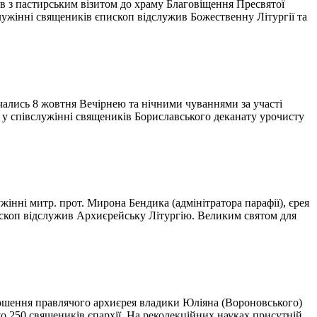
 з пастирським візитом до храму Благовіщення Пресвятої
служінні священиків єпископ відслужив Божественну Літургії та
ались 8 жовтня Вечірнею та нічними чуваннями за участі
 у співслужінні священиків Бориславського деканату урочисту
жінні митр. прот. Мирона Бендика (адмінітратора парафії), єрея
пископ відслужив Архиєрейську Літургію. Великим святом для
прошення правлячого архиєрея владики Юліяна (Вороновського)
ко 250 священиків єпархії. На реколекційних науках присутній