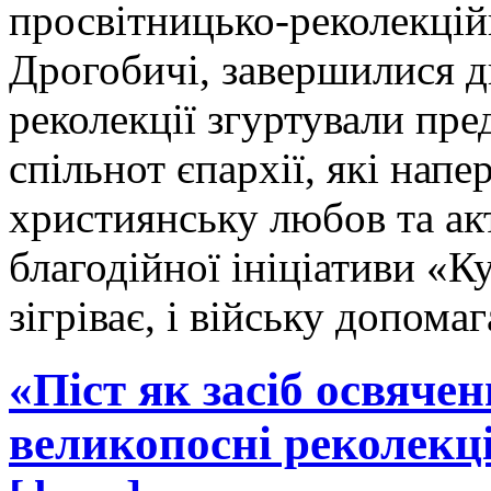
просвітницько-реколекцій
Дрогобичі, завершилися дн
реколекції згуртували пр
спільнот єпархії, які нап
християнську любов та ак
благодійної ініціативи «Ку
зігріває, і війську допома
«Піст як засіб освячен
великопосні реколекці