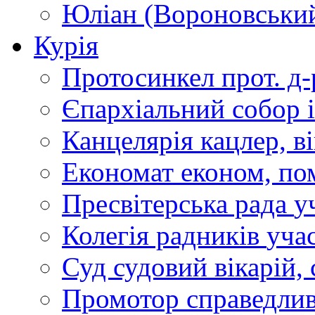
Юліан (Вороновськи
Курія
Протосинкел
прот. д
Єпархіальний собор
Канцелярія
кацлер, в
Економат
економ, по
Пресвітерська рада
у
Колегія радників
учас
Суд
судовий вікарій, с
Промотор справедлив