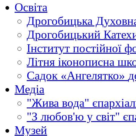
Освіта
Дрогобицька Духовна
Дрогобицький Катехи
Інститут постійної ф
Літня іконописна шк
Садок «Ангелятко»
д
Медіа
"Жива вода"
єпархіал
"З любов'ю у світ"
єп
Музей