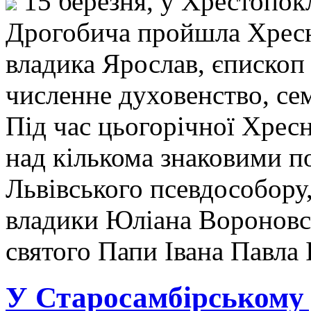
15 березня, у Хрестопок
Дрогобича пройшла Хресна
владика Ярослав, єпископ
численне духовенство, сем
Під час цьогорічної Хресн
над кількома знаковими п
Львівського псевдособору,
владики Юліана Вороновсь
святого Папи Івана Павла 
У Старосамбірському 