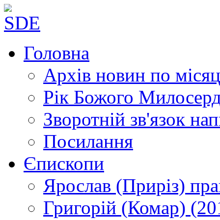
Головна
Архів новин
по місяц
Рік Божого Милосер
Зворотній зв'язок
нап
Посилання
Єпископи
Ярослав (Приріз)
пра
Григорій (Комар)
(20