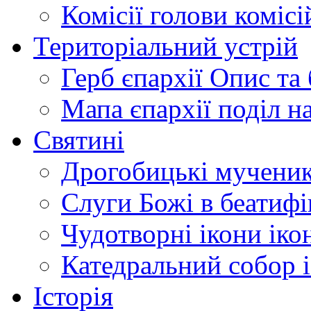
Комісії
голови комісі
Територіальний устрій
Герб єпархії
Опис та 
Мапа єпархії
поділ н
Святині
Дрогобицькі мучени
Слуги Божі
в беатиф
Чудотворні ікони
іко
Катедральний собор
Історія