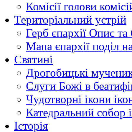
Комісії
голови комісі
Територіальний устрій
Герб єпархії
Опис та 
Мапа єпархії
поділ н
Святині
Дрогобицькі мучени
Слуги Божі
в беатиф
Чудотворні ікони
іко
Катедральний собор
Історія