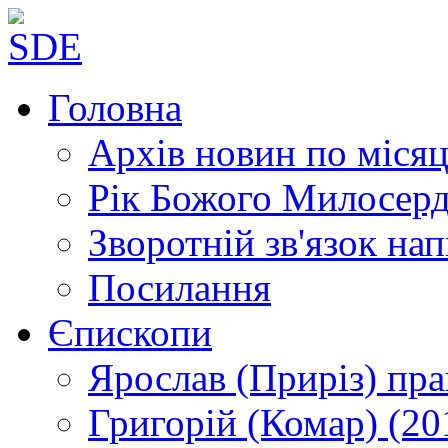
Головна
Архів новин
по місяц
Рік Божого Милосер
Зворотній зв'язок
нап
Посилання
Єпископи
Ярослав (Приріз)
пра
Григорій (Комар)
(20