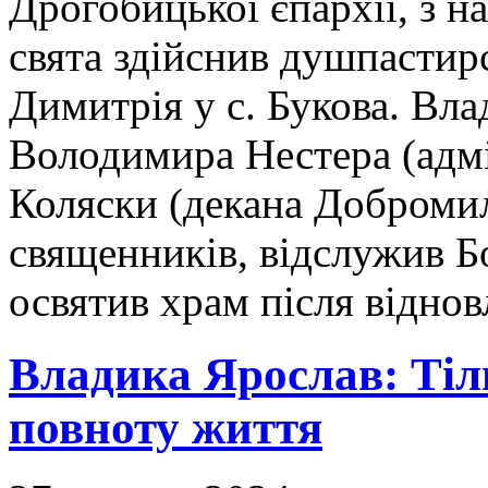
Дрогобицької єпархії, з н
свята здійснив душпастирс
Димитрія у с. Букова. Влад
Володимира Нестера (адмі
Коляски (декана Добромил
священників, відслужив Б
освятив храм після відно
Владика Ярослав: Тіл
повноту життя