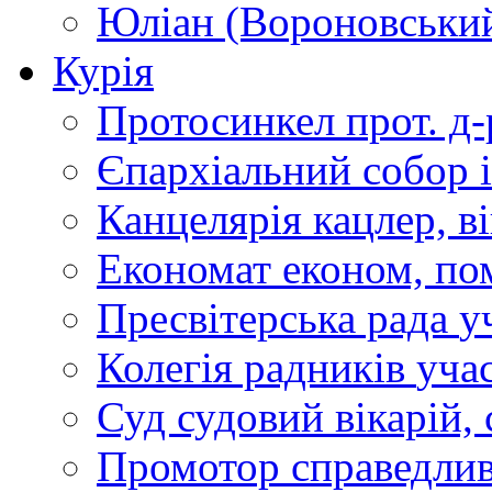
Юліан (Вороновськи
Курія
Протосинкел
прот. д
Єпархіальний собор
Канцелярія
кацлер, в
Економат
економ, по
Пресвітерська рада
у
Колегія радників
учас
Суд
судовий вікарій, с
Промотор справедлив