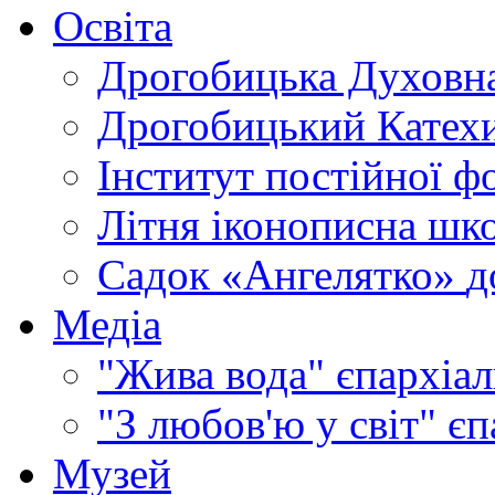
Освіта
Дрогобицька Духовна
Дрогобицький Катехи
Інститут постійної ф
Літня іконописна шк
Садок «Ангелятко»
д
Медіа
"Жива вода"
єпархіал
"З любов'ю у світ"
єп
Музей