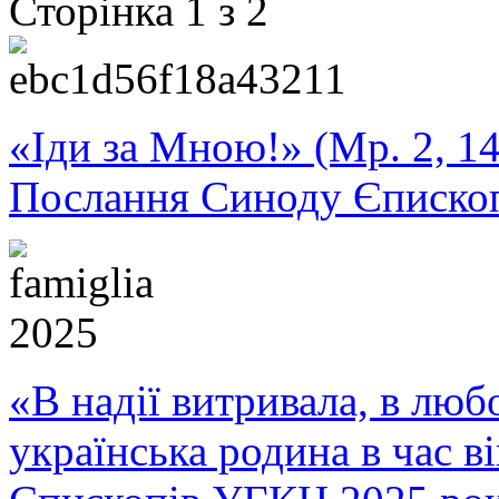
Сторінка 1 з 2
«Іди за Мною!» (Мр. 2, 14
Послання Синоду Єписко
«В надії витривала, в любо
українська родина в час 