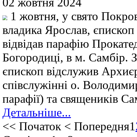
02 жовтня 2024
1 жовтня, у свято Покро
владика Ярослав, єпископ
відвідав парафію Прокате
Богородиці, в м. Самбір. 
єпископ відслужив Архиєр
співслужінні о. Володими
парафії) та священиків Са
Детальніше...
<<
Початок
<
Попередня
1