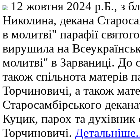
12 жовтня 2024 р.Б., з б
Николина, декана Староса
в молитві" парафії свято
вирушила на Всеукраїнськи
молитві" в Зарваниці. До 
також спільнота матерів п
Торчиновичі, а також матер
Старосамбірського декана
Куцик, парох та духівник 
Торчиновичі.
Детальніше..