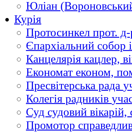
Юліан (Вороновськи
Курія
Протосинкел
прот. д
Єпархіальний собор
Канцелярія
кацлер, в
Економат
економ, по
Пресвітерська рада
у
Колегія радників
учас
Суд
судовий вікарій, с
Промотор справедлив