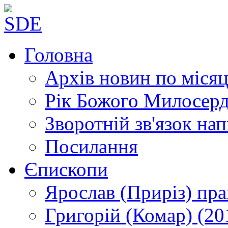
Головна
Архів новин
по місяц
Рік Божого Милосер
Зворотній зв'язок
нап
Посилання
Єпископи
Ярослав (Приріз)
пра
Григорій (Комар)
(20