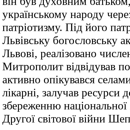
він був духовним батьком
українському народу через
патріотизму. Під його пат
Львівську богословську а
Львові, реалізовано числен
Митрополит відвідував пос
активно опікувався селами
лікарні, залучав ресурси 
збереженню національної і
Другої світової війни Ше