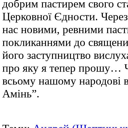
добрим пастирем свого с
Церковної Єдности. Че­ре
нас новими, ревними пас
покликаннями до священиц
його заступництво ви­слух
про яку я тепер прошу… 
всьому нашому народові в
Амінь”.