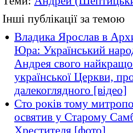
Теми:
Андрей (Шептицьк
Інші публікації за темою
Владика Ярослав в Архи
Юра: Український наро
Андрея свого найкращо
української Церкви, пр
далекоглядного [відео]
Сто років тому митро
освятив у Старому Самбо
Хрестителя [фото]