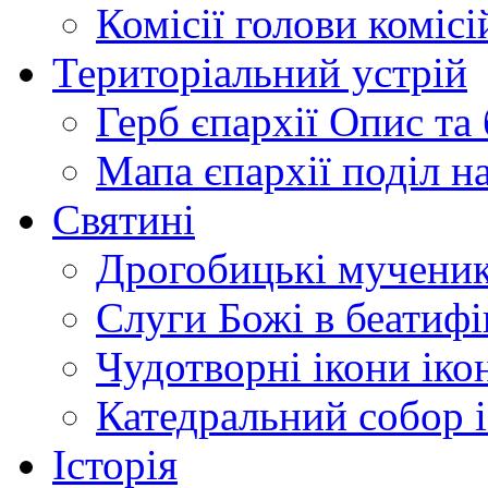
Комісії
голови комісі
Територіальний устрій
Герб єпархії
Опис та 
Мапа єпархії
поділ н
Святині
Дрогобицькі мучени
Слуги Божі
в беатиф
Чудотворні ікони
іко
Катедральний собор
Історія