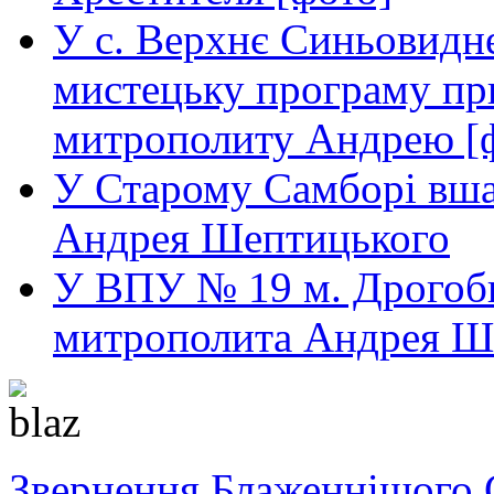
У с. Верхнє Синьовидн
мистецьку програму пр
митрополиту Андрею [
У Старому Самборі вша
Андрея Шептицького
У ВПУ № 19 м. Дрогобич
митрополита Андрея Ш
Звернення Блаженнішого 