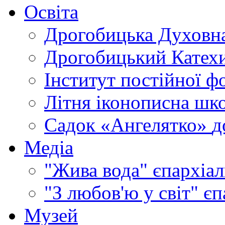
Освіта
Дрогобицька Духовна
Дрогобицький Катехи
Інститут постійної ф
Літня іконописна шк
Садок «Ангелятко»
д
Медіа
"Жива вода"
єпархіал
"З любов'ю у світ"
єп
Музей