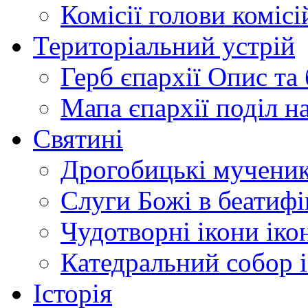
Комісії
голови комісі
Територіальний устрій
Герб єпархії
Опис та 
Мапа єпархії
поділ н
Святині
Дрогобицькі мучени
Слуги Божі
в беатиф
Чудотворні ікони
іко
Катедральний собор
Історія