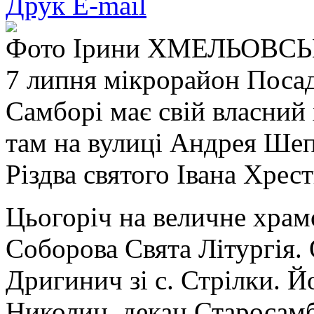
Друк
E-mail
Фото Ірини ХМЕЛЬОВСЬ
7 липня мікрорайон Поса
Самборі має свій власний
там на вулиці Андрея Шеп
Різдва святого Івана Хрест
Цьогоріч на величне храмо
Соборова Свята Літургія.
Дригинич зі с. Стрілки. 
Николин, декан Старосамбі