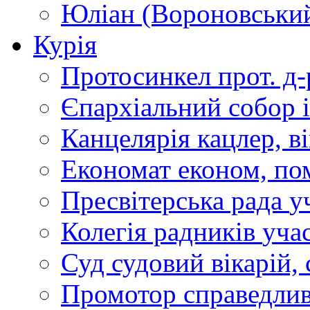
Юліан (Вороновськи
Курія
Протосинкел
прот. д
Єпархіальний собор
Канцелярія
кацлер, в
Економат
економ, по
Пресвітерська рада
у
Колегія радників
учас
Суд
судовий вікарій, с
Промотор справедлив