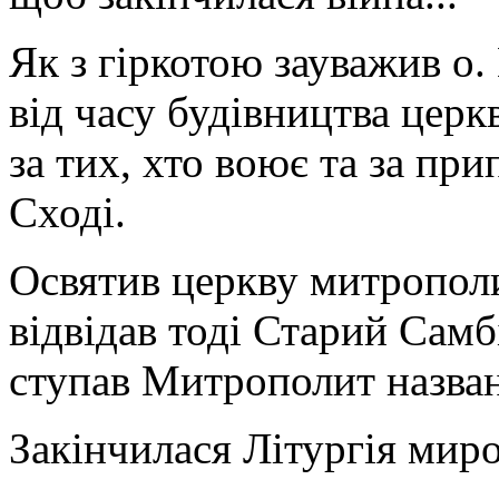
Як з гіркотою зауважив о
від часу будівництва церк
за тих, хто воює та за пр
Сході.
Освятив церкву митропол
відвідав тоді Старий Самб
ступав Митрополит назван
Закінчилася Літургія мир