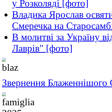
у Розколяді [фото]
Владика Ярослав освяти
Смеречка на Старосамб
В молитві за Україну в
Лаврів" [фото]
Звернення Блаженнішого 