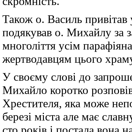
скромність.
Також о. Василь привітав 
подякував о. Михайлу за 
многоліття усім парафіян
жертводавцям цього храму
У своєму слові до запрош
Михайло коротко розповів
Хрестителя, яка може неп
березі міста але має славн
сто років і постала вона 