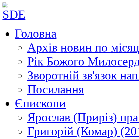
Головна
Архів новин
по місяц
Рік Божого Милосер
Зворотній зв'язок
нап
Посилання
Єпископи
Ярослав (Приріз)
пра
Григорій (Комар)
(20