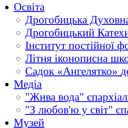
Освіта
Дрогобицька Духовна
Дрогобицький Катехи
Інститут постійної ф
Літня іконописна шк
Садок «Ангелятко»
д
Медіа
"Жива вода"
єпархіал
"З любов'ю у світ"
єп
Музей