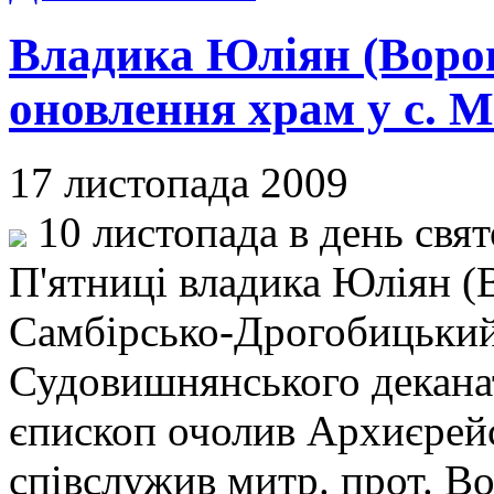
Владика Юліян (Ворон
оновлення храм у с. 
17 листопада 2009
10 листопада в день свят
П'ятниці владика Юліян (
Самбірсько-Дрогобицький, 
Судовишнянського деканат
єпископ очолив Архиєрейс
співслужив митр. прот. В