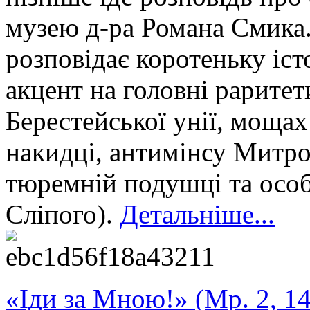
музею д-ра Романа Смика.
розповідає коротеньку іст
акцент на головні раритет
Берестейської унії, моща
накидці, антимінсу Митр
тюремній подушці та осо
Сліпого).
Детальніше...
«Іди за Мною!» (Мр. 2, 14