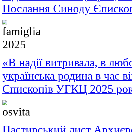
Послання Синоду Єписко
«В надії витривала, в любо
українська родина в час 
Єпископів УГКЦ 2025 ро
Пастирський лист Архиє