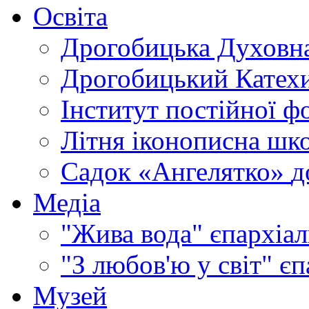
Освіта
Дрогобицька Духовна
Дрогобицький Катехи
Інститут постійної ф
Літня іконописна шк
Садок «Ангелятко»
д
Медіа
"Жива вода"
єпархіал
"З любов'ю у світ"
єп
Музей