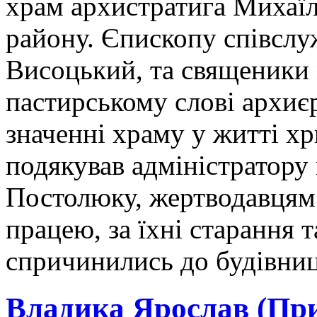
храм архистратига Михаїл
району. Єпископу співслу
Висоцький, та священики 
пастирському слові архиє
значенні храму у житті х
подякував адміністратору 
Постолюку, жертводавцям 
працею, за їхні старання 
спричинились до будівни
Владика Ярослав (Прир