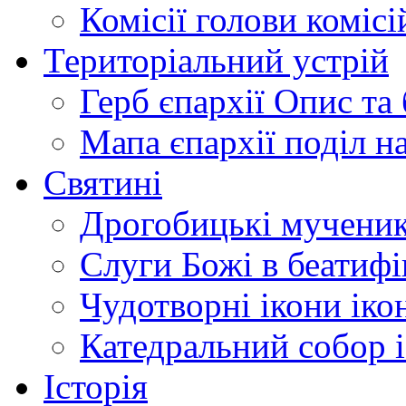
Комісії
голови комісі
Територіальний устрій
Герб єпархії
Опис та 
Мапа єпархії
поділ н
Святині
Дрогобицькі мучени
Слуги Божі
в беатиф
Чудотворні ікони
іко
Катедральний собор
Історія