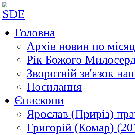
Головна
Архів новин
по місяц
Рік Божого Милосер
Зворотній зв'язок
нап
Посилання
Єпископи
Ярослав (Приріз)
пра
Григорій (Комар)
(20