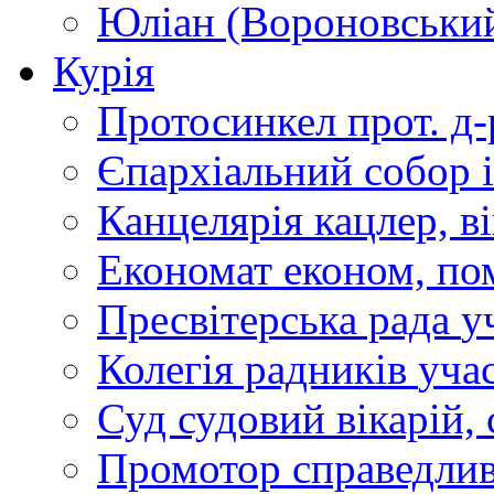
Юліан (Вороновськи
Курія
Протосинкел
прот. д
Єпархіальний собор
Канцелярія
кацлер, в
Економат
економ, по
Пресвітерська рада
у
Колегія радників
учас
Суд
судовий вікарій, с
Промотор справедлив