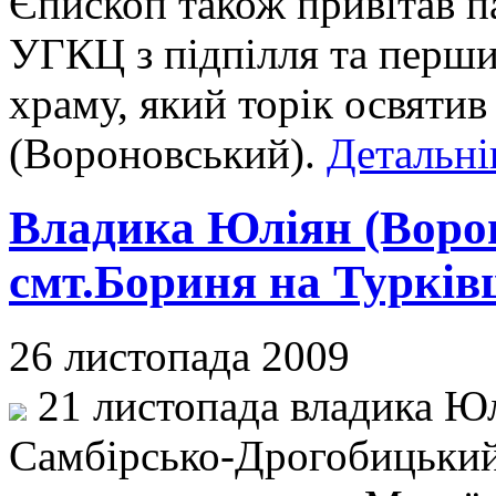
Єпископ також привітав п
УГКЦ з підпілля та перш
храму, який торік освяти
(Вороновський).
Детальні
Владика Юліян (Ворон
смт.Бориня на Турків
26 листопада 2009
21 листопада владика Юл
Самбірсько-Дрогобицький