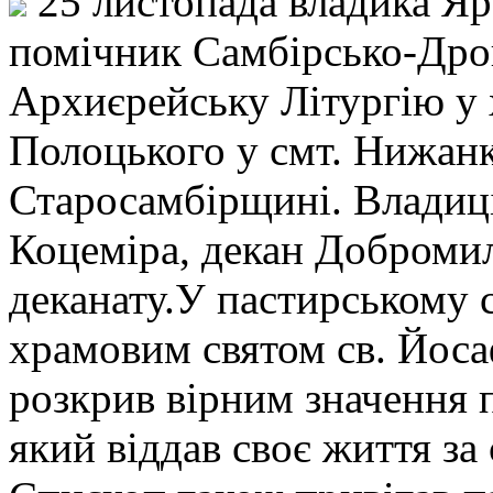
25 листопада владика Яр
помічник Самбірсько-Дрог
Архиєрейську Літургію у 
Полоцького у смт. Нижанк
Старосамбірщині. Владиці
Коцеміра, декан Доброми
деканату.У пастирському с
храмовим святом св. Йос
розкрив вірним значення
який віддав своє життя за