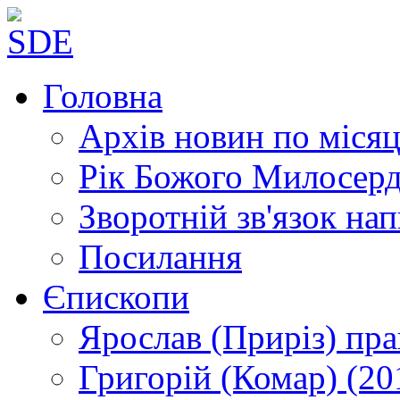
Головна
Архів новин
по місяц
Рік Божого Милосер
Зворотній зв'язок
нап
Посилання
Єпископи
Ярослав (Приріз)
пра
Григорій (Комар)
(20