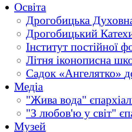
Освіта
Дрогобицька Духовна
Дрогобицький Катехи
Інститут постійної ф
Літня іконописна шк
Садок «Ангелятко»
д
Медіа
"Жива вода"
єпархіал
"З любов'ю у світ"
єп
Музей