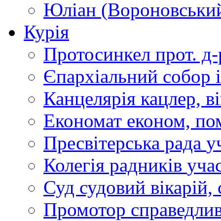
Юліан (Вороновськи
Курія
Протосинкел
прот. д
Єпархіальний собор
Канцелярія
кацлер, в
Економат
економ, по
Пресвітерська рада
у
Колегія радників
учас
Суд
судовий вікарій, с
Промотор справедлив