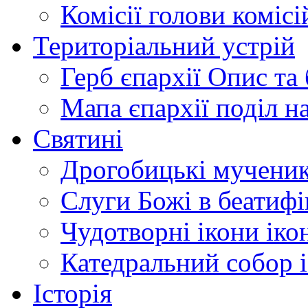
Комісії
голови комісі
Територіальний устрій
Герб єпархії
Опис та 
Мапа єпархії
поділ н
Святині
Дрогобицькі мучени
Слуги Божі
в беатиф
Чудотворні ікони
іко
Катедральний собор
Історія