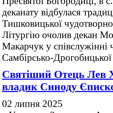
Пресвятої Богородиці, в 
деканату відбулася тради
Тишковицької чудотворної
Літургію очолив декан М
Макарчук у співслужінні 
Самбірсько-Дрогобицької 
Святіший Отець Лев X
владик Синоду Єписк
02 липня 2025