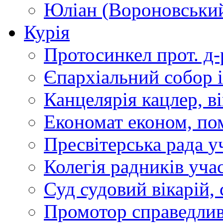
Юліан (Вороновськи
Курія
Протосинкел
прот. д
Єпархіальний собор
Канцелярія
кацлер, в
Економат
економ, по
Пресвітерська рада
у
Колегія радників
учас
Суд
судовий вікарій, с
Промотор справедлив