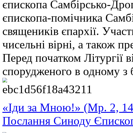
єпископа Самбірсько-Дрог
єпископа-помічника Самбі
священиків єпархії. Участ
чисельні вірні, а також п
Перед початком Літургії в
спорудженого в одному з б
«Іди за Мною!» (Мр. 2, 14
Послання Синоду Єписко