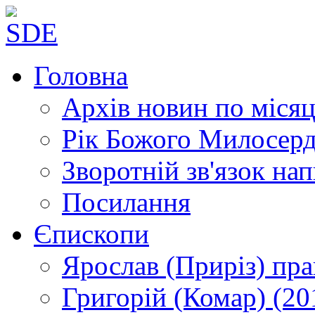
Головна
Архів новин
по місяц
Рік Божого Милосер
Зворотній зв'язок
нап
Посилання
Єпископи
Ярослав (Приріз)
пра
Григорій (Комар)
(20