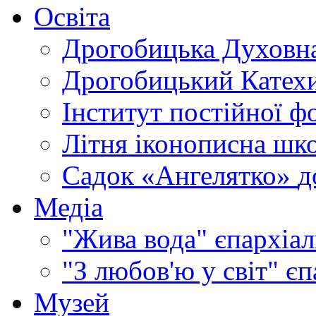
Освіта
Дрогобицька Духовна
Дрогобицький Катехи
Інститут постійної ф
Літня іконописна шк
Садок «Ангелятко»
д
Медіа
"Жива вода"
єпархіал
"З любов'ю у світ"
єп
Музей