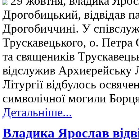
29 жовтня, владика Ярос
Дрогобицький, відвідав п
Дрогобиччині. У співслужі
Трускавецького, о. Петра 
та священиків Трускавець
відслужив Архиєрейську Л
Літургії відбулось освяч
символічної могили Борця
Детальніше...
Владика Ярослав відв