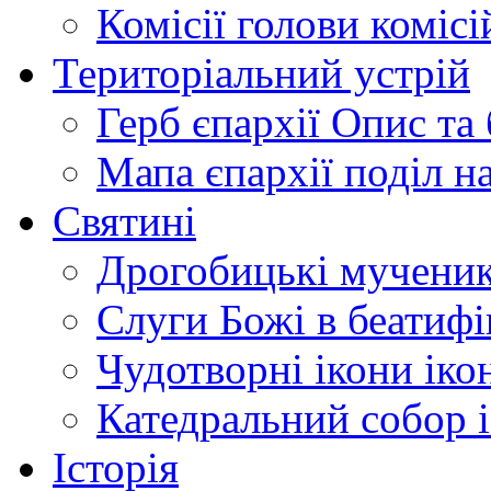
Комісії
голови комісі
Територіальний устрій
Герб єпархії
Опис та 
Мапа єпархії
поділ н
Святині
Дрогобицькі мучени
Слуги Божі
в беатиф
Чудотворні ікони
іко
Катедральний собор
Історія