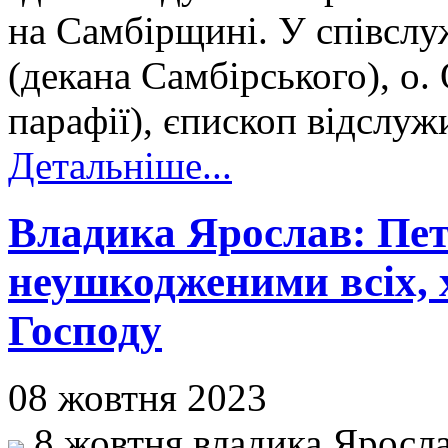
на Самбірщині. У співслу
(декана Самбірського), о.
парафії), єпископ відслу
Детальніше...
Владика Ярослав: Пет
неушкодженими всіх, х
Господу
08 жовтня 2023
8 жовтня владика Яросла