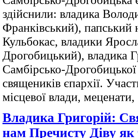
здійснили: владика Волод
Франківський), папський 
Кульбокас, владики Яросл
Дрогобицький), владика Г
Самбірсько-Дрогобицької є
священиків єпархії. Участ
місцевої влади, меценати, 
Владика Григорій: Св
нам Пречисту Діву як т