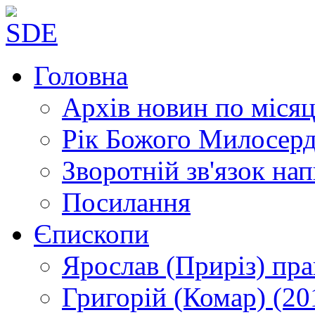
Головна
Архів новин
по місяц
Рік Божого Милосер
Зворотній зв'язок
нап
Посилання
Єпископи
Ярослав (Приріз)
пра
Григорій (Комар)
(20