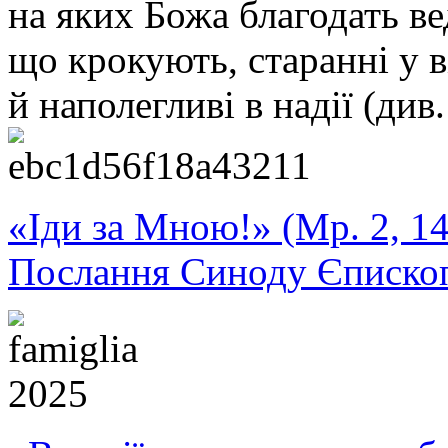
на яких Божа благодать в
що крокують, старанні у в
й наполегливі в надії (див.
«Іди за Мною!» (Мр. 2, 14
Послання Синоду Єписко