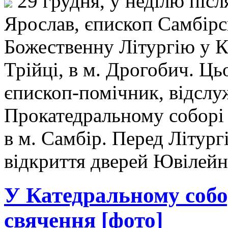
29 грудня, у неділю післ
Ярослав, єпископ Самбір
Божественну Літургію у К
Трійці, в м. Дрогобич. Ць
єпископ-помічник, відслу
Прокатедральному соборі
в м. Самбір. Перед Літур
відкриття дверей Ювілейн
У Катедральному собо
свячення [фото]