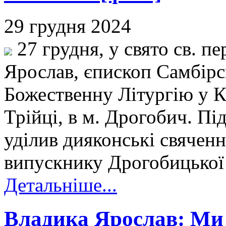
29 грудня 2024
27 грудня, у свято св. п
Ярослав, єпископ Самбір
Божественну Літургію у К
Трійці, в м. Дрогобич. Пі
уділив дияконські свячен
випускнику Дрогобицької 
Детальніше...
Владика Ярослав: Ми