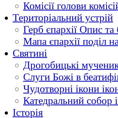
Комісії
голови комісі
Територіальний устрій
Герб єпархії
Опис та 
Мапа єпархії
поділ н
Святині
Дрогобицькі мучени
Слуги Божі
в беатиф
Чудотворні ікони
іко
Катедральний собор
Історія