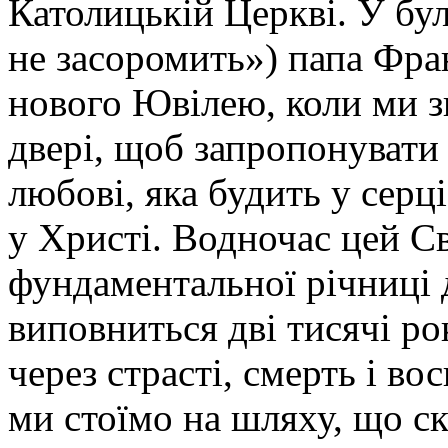
Католицькій Церкві. У бул
не засоромить») папа Фра
нового Ювілею, коли ми з
двері, щоб запропонувати
любові, яка будить у серц
у Христі. Водночас цей С
фундаментальної річниці д
виповниться дві тисячі ро
через страсті, смерть і во
ми стоїмо на шляху, що ск