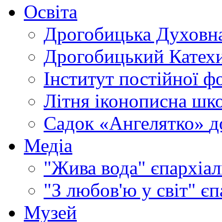
Освіта
Дрогобицька Духовна
Дрогобицький Катехи
Інститут постійної ф
Літня іконописна шк
Садок «Ангелятко»
д
Медіа
"Жива вода"
єпархіал
"З любов'ю у світ"
єп
Музей