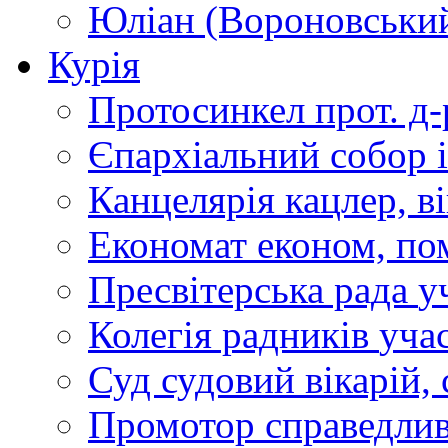
Юліан (Вороновськи
Курія
Протосинкел
прот. д
Єпархіальний собор
Канцелярія
кацлер, в
Економат
економ, по
Пресвітерська рада
у
Колегія радників
учас
Суд
судовий вікарій, с
Промотор справедлив