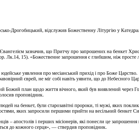
рсько-Дрогобицький, відслужив Божественну Літургію у Катедрал
Євангелієм зазначив, що Притчу про запрошених на бенкет Христ
ор. Лк.14, 15). «Божественне запрошення є глибшим, ніж просте
йне юдейське уявлення про месіанський прихід і про Боже Царств
авовірний єврей, не міг собі навіть уявити, що до Небесного Ца
й Божий план щодо життя вічного, який був виявлений через Го
голосив проповідник.
юдей на бенкет, були старозавітні пророки, ті мужі, яких покли
Гостями, яких запросили першими прийти на весільний бенкет Си
в – апостолів і перших місіонерів, які понесли це запрошення н
ється до кожного серця», — ствердив проповідник.