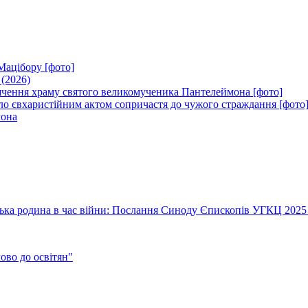
Мацібору [фото]
 (2026)
вячення храму святого великомученика Пантелеймона [фото]
ло євхаристійним актом сопричастя до чужого страждання [фото
мона
їнська родина в час війни: Послання Синоду Єпископів УГКЦ 2025
во до освітян"