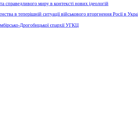
а справедливого миру в контексті нових ідеологій
ства в теперішній ситуації військового вторгнення Росії в Укра
Самбірсько-Дрогобицької єпархії УГКЦ