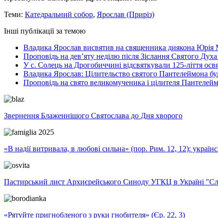
Теми:
Катедральний собор
,
Ярослав (Приріз)
Інші публікації за темою
Владика Ярослав висвятив на священника диякона Юрія 
Проповідь на дев’яту неділю після Зіслання Святого Духа
У с. Солець на Дрогобиччині відсвяткували 125-ліття ос
Владика Ярослав: Цілительство святого Пантелеймона бу
Проповідь на свято великомученика і цілителя Пантелей
Звернення Блаженнішого Святослава до Дня хворого
«В надії витривала, в любові сильна» (пор. Рим. 12, 12): укра
Пастирський лист Архиєрейського Синоду УГКЦ в Україні "Сло
«Рятуйте пригнобленого з руки гнобителя» (Єр. 22, 3)