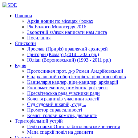
Головна
Архів новин
по місяцях / роках
Рік Божого Милосердя
2016
Зворотній зв'язок
написати нам листа
Посилання
Єпископи
Ярослав (Приріз)
правлячий архиєрей
Григорій (Комар)
(2014 - 2025 рр.)
Юліан (Вороновський)
(1993 - 2011 рр.)
Курія
Протосинкел
прот. д-р Роман Андрійовський
Єпархіальний собор
історія та рішення соборів
Канцелярія
кацлер, віце-канцлер, архіварій
Економат
економ, помічник, референт
Пресвітерська рада
учасники ради
Колегія радників
учасники колегії
Суд
судовий вікарій, судді...
Промотор справедливості
Комісії
голови комісій, діяльність
Територіальний устрій
Герб єпархії
Опис та богословське значення
Мапа єпархії
поділ на деканати
Святині