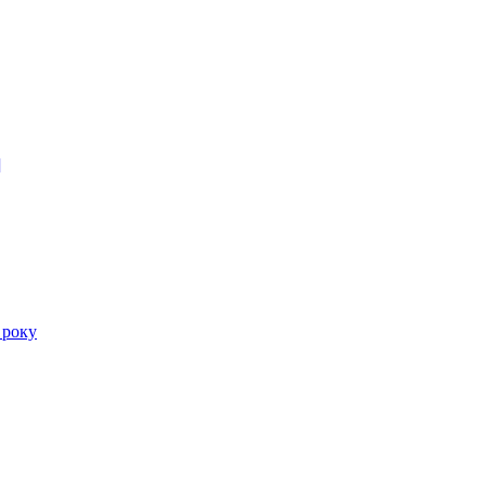
]
 року