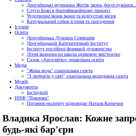
Дрогобицькі мученики
Житія, ікона, богослужіння..
Слуги Божі
в беатифікаційному процесі
Чудотворні ікони
ікони та відпустові місця
Катедральний собор
історія та сьогодення
Історія
Освіта
Дрогобицька Духовна Семінарія
Дрогобицький Катехитичний Інститут
Інститут постійної формації духовенства
Літня іконописна школа
церковне мистецтво
Садок «Ангелятко»
дошкільна освіта
Медіа
"Жива вода"
єпархіальна газета
"З любов'ю у світ"
єпархіальна молодіжна газета
Музей
Документи
Інструкції
НПФ "Покрова"
Питання експерту
відповідає Наталя Копичин
Владика Ярослав: Кожне запро
будь-які бар'єри