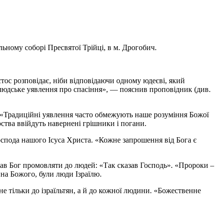
ьному соборі Пресвятої Трійці, в м. Дрогобич.
ос розповідає, ніби відповідаючи одному юдеєві, який
 людське уявлення про спасіння», — пояснив проповідник (див.
о. «Традиційні уявлення часто обмежують наше розуміння Божої
рства ввійдуть навернені грішники і погани.
спода нашого Ісуса Христа. «Кожне запрошення від Бога є
кав Бог промовляти до людей: «Так сказав Господь». «Пророки –
на Божого, були люди Ізраїлю.
е тільки до ізраїльтян, а й до кожної людини. «Божественне