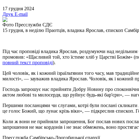
17 грудня 2024
Друк
E-mail
Фото Пресслужби СДЄ
15 грудня, в неділю Праотців, владика Ярослав, єпископ Самбі
Під час проповіді владика Ярослав, роздумуючи над недільним 
промовив: «Щасливий той, хто їстиме хліб у Царстві Божім» (п
повний текст проповіді
).
Цей чоловік, як і кожний ізраїльтянин того часу, мав традиці
милості», — зауважив владика Ярослав. Чоловік, як і кожний пр
Господь запрошує нас прийняти Добру Новину про споконвічни
актом любові та милосердя, що руйнує будь-які бар'єри», — на
Першими посланцями чи слугами, котрі були послані скликати л
це голос Божий, що лунає крізь віки», — підкреслив єпископ. 
Коли ж вони не прийняли запрошення, Бог послав нових посланці
запрошення не має кордонів і не знає обмежень, воно простяга
Пресслужба Самбірсько-Дрогобицької єпархії