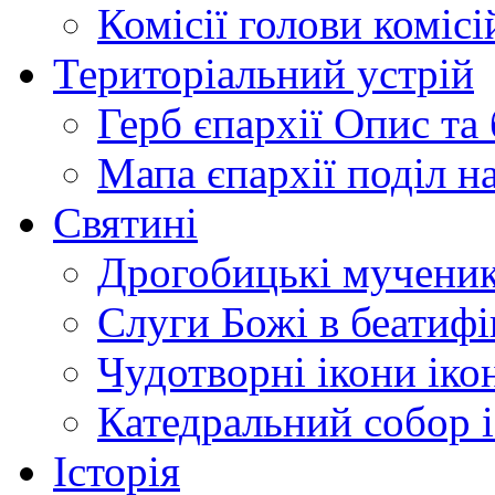
Комісії
голови комісі
Територіальний устрій
Герб єпархії
Опис та 
Мапа єпархії
поділ н
Святині
Дрогобицькі мучени
Слуги Божі
в беатиф
Чудотворні ікони
іко
Катедральний собор
Історія