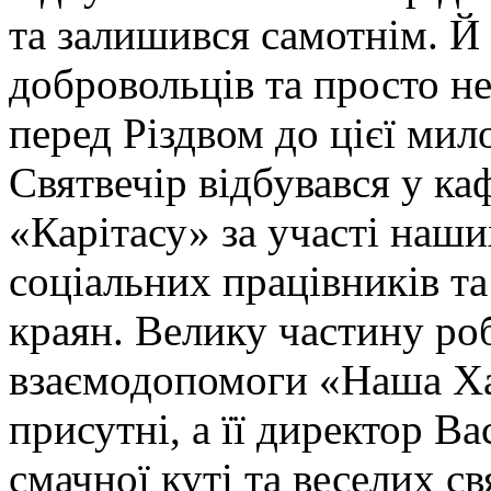
та залишився самотнім. Й
добровольців та просто 
перед Різдвом до цієї мил
Святвечір відбувався у к
«Карітасу» за участі наши
соціальних працівників т
краян. Велику частину роб
взаємодопомоги «Наша Хат
присутні, а її директор В
смачної куті та веселих с