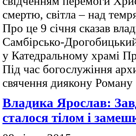
свідченням перемоги Хрис
смертю, світла – над темр
Про це 9 січня сказав вла
Самбірсько-Дрогобицький,
у Катедральному храмі Пр
Під час богослужіння арх
свячення диякону Роману 
Владика Ярослав: Зав
сталося тілом і замеш