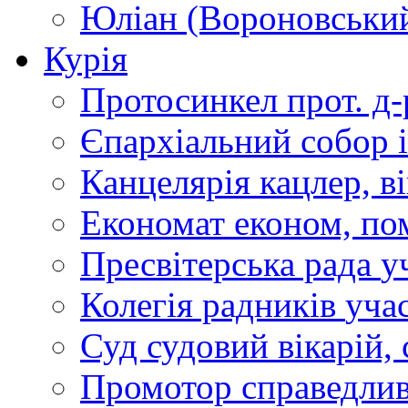
Юліан (Вороновськи
Курія
Протосинкел
прот. д
Єпархіальний собор
Канцелярія
кацлер, в
Економат
економ, по
Пресвітерська рада
у
Колегія радників
учас
Суд
судовий вікарій, с
Промотор справедлив