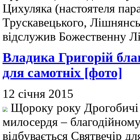
Цихуляка (настоятеля пара
Трускавецького, Лішнянсь
відслужив Божественну Л
Владика Григорій бла
для самотніх [фото]
12 січня 2015
Щороку року Дрогобичі 
милосердя – благодійному
відбувається Святвечір дл