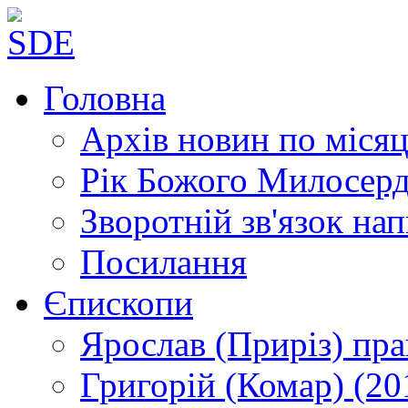
Головна
Архів новин
по місяц
Рік Божого Милосер
Зворотній зв'язок
нап
Посилання
Єпископи
Ярослав (Приріз)
пра
Григорій (Комар)
(20