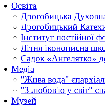
Освіта
Дрогобицька Духовна
Дрогобицький Катехи
Інститут постійної ф
Літня іконописна шк
Садок «Ангелятко»
д
Медіа
"Жива вода"
єпархіал
"З любов'ю у світ"
єп
Музей