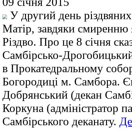
09 січня 2015
У другий день різдвяних
Матір, завдяки смиренню 
Різдво. Про це 8 січня ск
Самбірсько-Дрогобицький,
в Прокатедральному собор
Богородиці м. Самбора. Є
Добрянський (декан Самб
Коркуна (адміністратор па
Самбірського деканату.
Де