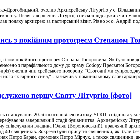
ко-Дрогобицький, очолив Архиєрейську Літургію у с. Вільшаник
канату. Після завершення Літургії, єпископ відслужив чин мало
склав подяку архиєрею за пастирський візит. Рівно ж о. Андрій 
ись з покійним протоєреєм Степаном Т
тілом покійного протоєрея Степана Топоровича. Як було повідо
енесено з парафіяльного дому до храму Собору Пресвятої Богород
иріз) очолив чин єрейського похорону. "Сьогодні ми супроводжу
и його як вірного сина," - зазначив у поминальному слові архиєр
дслужено першу Святу Літургію [фото]
ь святкування 20-літнього ювілею виходу УГКЦ з підпілля у м. С
еребуває на завершальній стадії будівництва. Архиєрейську Літ
му співслужили владика Юліян (Вороновський), правлячий архиє
над 40 священиків. Зокрема були присутні священики, які були бе
х Петро Баран, єромонах Петро Мірчук, а також священики, які у