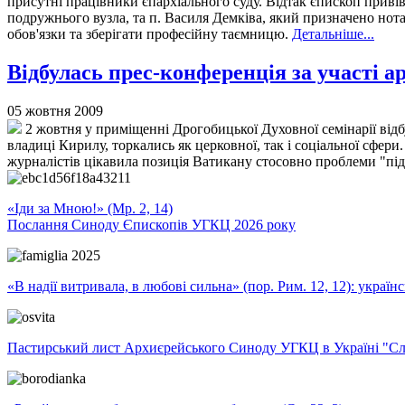
присутні працівники єпархіального суду. Відтак єпископ приві
подружнього вузла, та п. Василя Демківа, який призначено нот
обов'язки та зберігати професійну таємницю.
Детальніше...
Відбулась прес-конференція за участ
05 жовтня 2009
2 жовтня у приміщенні Дрогобицької Духовної семінарії відб
владиці Кирилу, торкались як церковної, так і соціальної сфер
журналістів цікавила позиція Ватикану стосовно проблеми "пі
«Іди за Мною!» (Мр. 2, 14)
Послання Синоду Єпископів УГКЦ 2026 року
«В надії витривала, в любові сильна» (пор. Рим. 12, 12): укра
Пастирський лист Архиєрейського Синоду УГКЦ в Україні "Сло