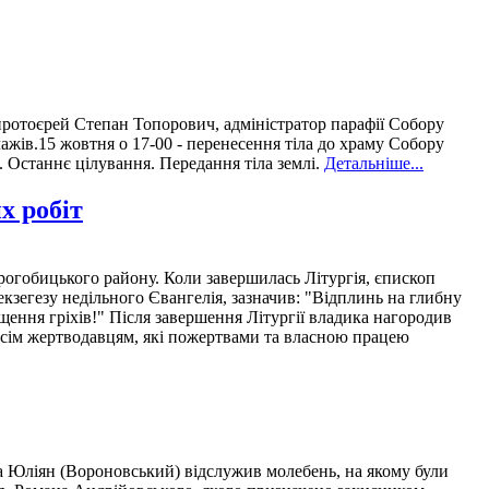
 протоєрей Степан Топорович, адміністратор парафії Собору
лажів.15 жовтня о 17-00 - перенесення тіла до храму Собору
. Останнє цілування. Передання тіла землі.
Детальніше...
х робіт
огобицького району. Коли завершилась Літургія, єпископ
зегезу недільного Євангелія, зазначив: "Відплинь на глибну
ощення гріхів!" Після завершення Літургії владика нагородив
усім жертводавцям, які пожертвами та власною працею
ка Юліян (Вороновський) відслужив молебень, на якому були