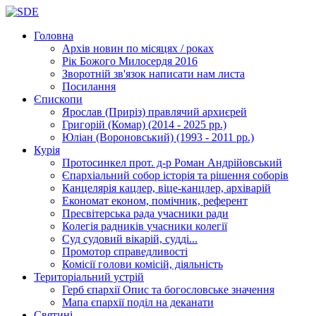
Головна
Архів новин
по місяцях / роках
Рік Божого Милосердя
2016
Зворотній зв'язок
написати нам листа
Посилання
Єпископи
Ярослав (Приріз)
правлячий архиєрей
Григорій (Комар)
(2014 - 2025 рр.)
Юліан (Вороновський)
(1993 - 2011 рр.)
Курія
Протосинкел
прот. д-р Роман Андрійовський
Єпархіальний собор
історія та рішення соборів
Канцелярія
кацлер, віце-канцлер, архіварій
Економат
економ, помічник, референт
Пресвітерська рада
учасники ради
Колегія радників
учасники колегії
Суд
судовий вікарій, судді...
Промотор справедливості
Комісії
голови комісій, діяльність
Територіальний устрій
Герб єпархії
Опис та богословське значення
Мапа єпархії
поділ на деканати
Святині