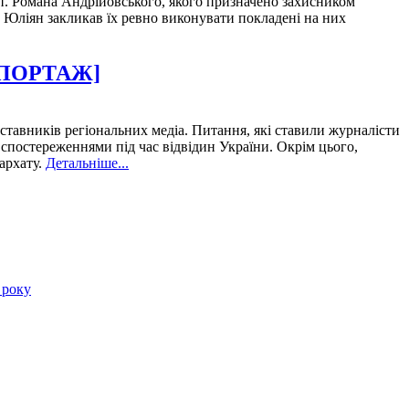
 п. Романа Андрійовського, якого призначено захисником
а Юліян закликав їх ревно виконувати покладені на них
РЕПОРТАЖ]
ставників регіональних медіа. Питання, які ставили журналісти
 спостереженнями під час відвідин України. Окрім цього,
архату.
Детальніше...
 року