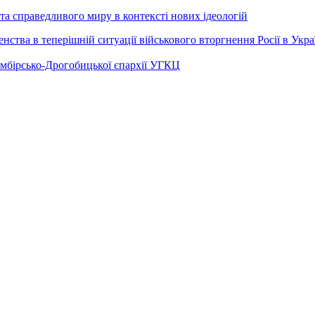
а справедливого миру в контексті нових ідеологій
ства в теперішній ситуації військового вторгнення Росії в Укра
Самбірсько-Дрогобицької єпархії УГКЦ