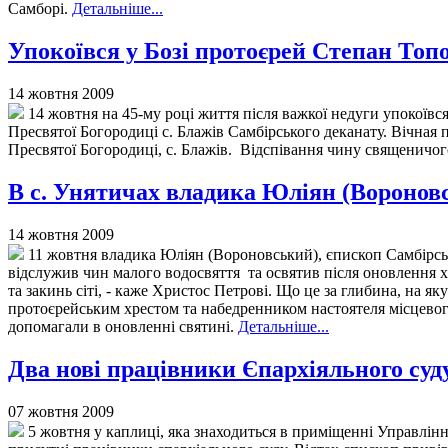
Самборі.
Детальніше...
Упокоївся у Бозі протоєрей Степан Топ
14 жовтня 2009
14 жовтня на 45-му році життя після важкої недуги упокоївс
Пресвятої Богородиці с. Блажів Самбірського деканату. Вічная п
Пресвятої Богородиці, с. Блажів. Відспівання чину священичог
В с. Унятичах владика Юліян (Вороновс
14 жовтня 2009
11 жовтня владика Юліян (Вороновський), єпископ Самбірськ
відслужив чин малого водосвяття та освятив після оновлення х
та закинь сіті, - каже Христос Петрові. Що це за глибина, на я
протоєрейським хрестом та набедренником настоятеля місцевог
допомагали в оновленні святині.
Детальніше...
Два нові працівники Єпархіяльного суд
07 жовтня 2009
5 жовтня у каплиці, яка знаходиться в приміщенні Управлін