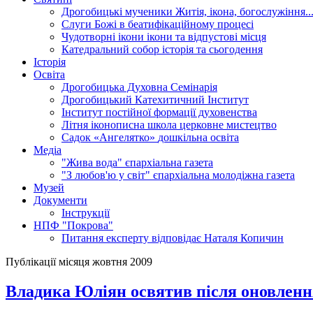
Дрогобицькі мученики
Житія, ікона, богослужіння..
Слуги Божі
в беатифікаційному процесі
Чудотворні ікони
ікони та відпустові місця
Катедральний собор
історія та сьогодення
Історія
Освіта
Дрогобицька Духовна Семінарія
Дрогобицький Катехитичний Інститут
Інститут постійної формації духовенства
Літня іконописна школа
церковне мистецтво
Садок «Ангелятко»
дошкільна освіта
Медіа
"Жива вода"
єпархіальна газета
"З любов'ю у світ"
єпархіальна молодіжна газета
Музей
Документи
Інструкції
НПФ "Покрова"
Питання експерту
відповідає Наталя Копичин
Публікації місяця жовтня 2009
Владика Юліян освятив після оновленн