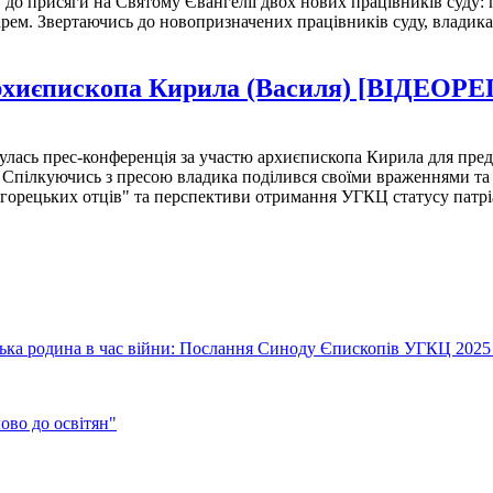
в до присяги на Святому Євангелії двох нових працівників суду:
арем. Звертаючись до новопризначених працівників суду, владик
і архиєпископа Кирила (Василя) [ВІДЕО
улась прес-конференція за участю архиєпископа Кирила для пред
и. Спілкуючись з пресою владика поділився своїми враженнями та
дгорецьких отців" та перспективи отримання УГКЦ статусу патрі
їнська родина в час війни: Послання Синоду Єпископів УГКЦ 2025
во до освітян"