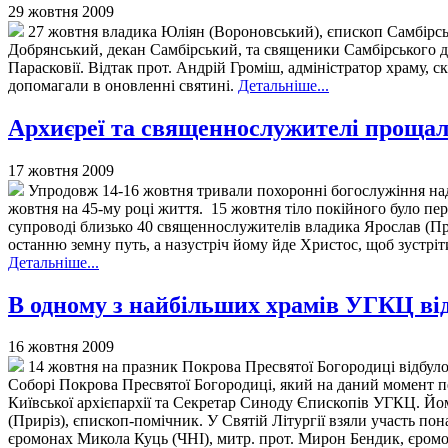
29 жовтня 2009
27 жовтня владика Юліян (Вороновський), єпископ Самбірсь
Добрянський, декан Самбірський, та священики Самбірського де
Парасковії. Відтак прот. Андрій Громіш, адміністратор храму, 
допомагали в оновленні святині.
Детальніше...
Архиєреї та священнослужителі прощал
17 жовтня 2009
Упродовж 14-16 жовтня тривали похоронні богослужіння над 
жовтня на 45-му році життя. 15 жовтня тіло покійного було пер
супроводі близько 40 священнослужителів владика Ярослав (Пр
останню земну путь, а назустріч йому йде Христос, щоб зустріт
Детальніше...
В одному з найбільших храмів УГКЦ ві
16 жовтня 2009
14 жовтня на празник Покрова Пресвятої Богородиці відбулос
Соборі Покрова Пресвятої Богородиці, який на даний момент п
Київської архієпархії та Секретар Синоду Єпископів УГКЦ. Йо
(Приріз), єпископ-помічник. У Святій Літургії взяли участь по
єромонах Микола Куць (ЧНІ), митр. прот. Мирон Бендик, єромона