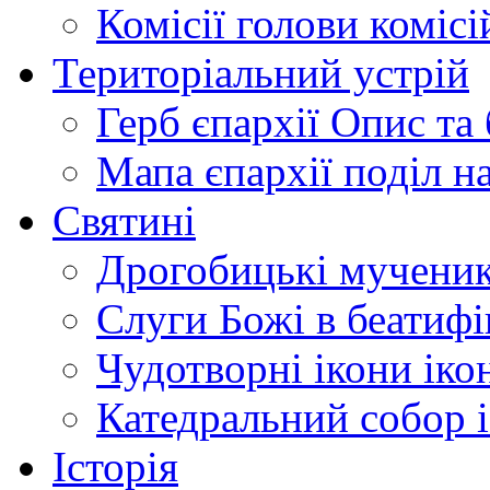
Комісії
голови комісі
Територіальний устрій
Герб єпархії
Опис та 
Мапа єпархії
поділ н
Святині
Дрогобицькі мучени
Слуги Божі
в беатиф
Чудотворні ікони
іко
Катедральний собор
Історія