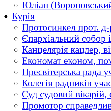
Юліан (Вороновськи
Курія
Протосинкел
прот. д
Єпархіальний собор
Канцелярія
кацлер, в
Економат
економ, по
Пресвітерська рада
у
Колегія радників
учас
Суд
судовий вікарій, с
Промотор справедлив