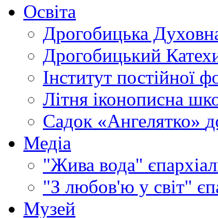
Освіта
Дрогобицька Духовна
Дрогобицький Катехи
Інститут постійної ф
Літня іконописна шк
Садок «Ангелятко»
д
Медіа
"Жива вода"
єпархіал
"З любов'ю у світ"
єп
Музей