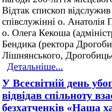
Відтак єпископ відслужив
співслужінні о. Анатолія 
о. Олега Кекоша (адмініст
Бендика (ректора Дрогобиц
Лішнянського, Дрогобицьо
Детальніше...
У Всесвітній день уб
відвідав спільноту вз
безхатченків «Наша ха