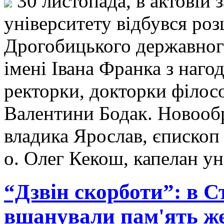
30 листопада, в актовій 
університету відбувся ро
Дрогобицького державного
імені Івана Франка з наго
ректорки, докторки філос
Валентини Бодак. Новооб
владика Ярослав, єпископ
о. Олег Кекош, капелан у
“Дзвін скорботи”: в 
вшанували пам'ять же