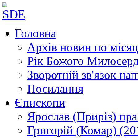
Головна
Архів новин
по місяц
Рік Божого Милосер
Зворотній зв'язок
нап
Посилання
Єпископи
Ярослав (Приріз)
пра
Григорій (Комар)
(20