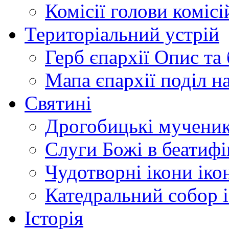
Комісії
голови комісі
Територіальний устрій
Герб єпархії
Опис та 
Мапа єпархії
поділ н
Святині
Дрогобицькі мучени
Слуги Божі
в беатиф
Чудотворні ікони
іко
Катедральний собор
Історія