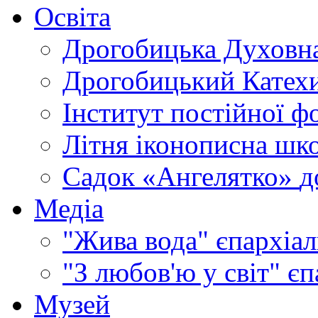
Освіта
Дрогобицька Духовна
Дрогобицький Катехи
Інститут постійної ф
Літня іконописна шк
Садок «Ангелятко»
д
Медіа
"Жива вода"
єпархіал
"З любов'ю у світ"
єп
Музей