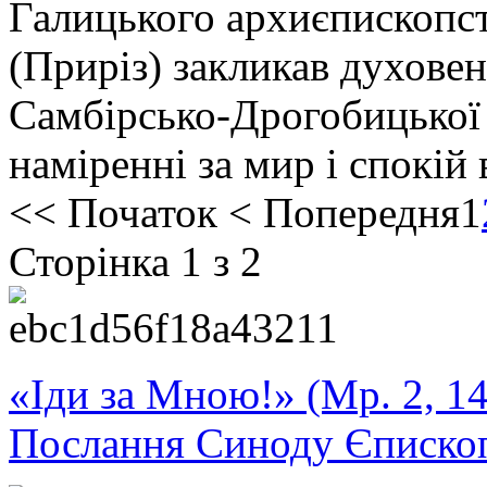
Галицького архиєпископс
(Приріз) закликав духове
Самбірсько-Дрогобицької 
наміренні за мир і спокій 
<<
Початок
<
Попередня
1
Сторінка 1 з 2
«Іди за Мною!» (Мр. 2, 14
Послання Синоду Єписко