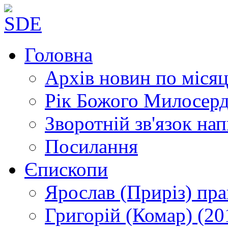
Головна
Архів новин
по місяц
Рік Божого Милосер
Зворотній зв'язок
нап
Посилання
Єпископи
Ярослав (Приріз)
пра
Григорій (Комар)
(20