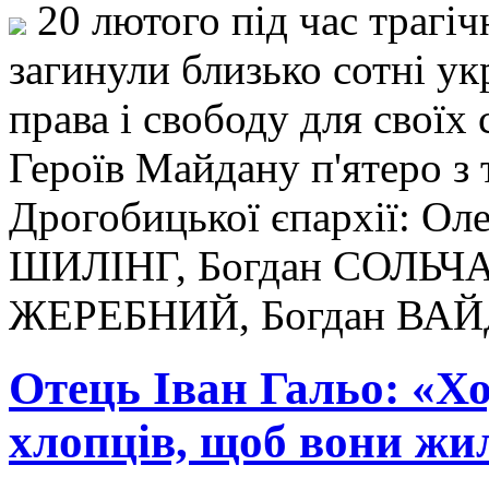
20 лютого під час трагіч
загинули близько сотні у
права і свободу для своїх
Героїв Майдану п'ятеро з 
Дрогобицької єпархії: 
ШИЛІНГ, Богдан СОЛЬЧ
ЖЕРЕБНИЙ, Богдан ВА
Отець Іван Гальо: «Х
хлопців, щоб вони жил