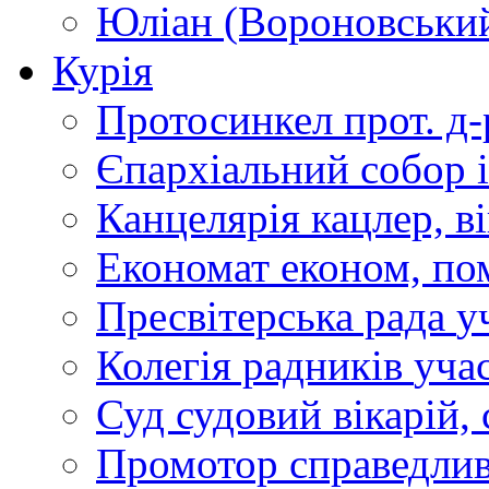
Юліан (Вороновськи
Курія
Протосинкел
прот. д
Єпархіальний собор
Канцелярія
кацлер, в
Економат
економ, по
Пресвітерська рада
у
Колегія радників
учас
Суд
судовий вікарій, с
Промотор справедлив