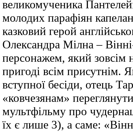
великомученика Пантелеймо
молодих парафіян капелан
казковий герой англійськ
Олександра Мілна – Вінні
персонажем, який зовсім 
пригоді всім присутнім. 
вступної бесіди, отець Та
«ковчезянам» переглянути 
мультфільму про чудернац
їх є лише 3), а саме: «Він