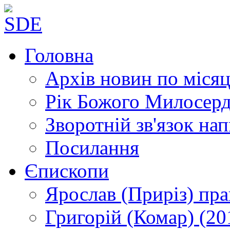
Головна
Архів новин
по місяц
Рік Божого Милосер
Зворотній зв'язок
нап
Посилання
Єпископи
Ярослав (Приріз)
пра
Григорій (Комар)
(20