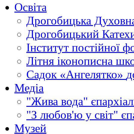
Освіта
Дрогобицька Духовна
Дрогобицький Катехи
Інститут постійної ф
Літня іконописна шк
Садок «Ангелятко»
д
Медіа
"Жива вода"
єпархіал
"З любов'ю у світ"
єп
Музей