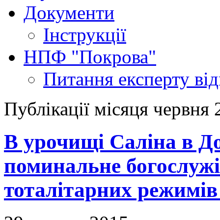
Документи
Інструкції
НПФ "Покрова"
Питання експерту
ві
Публікації місяця червня 
В урочищі Саліна в Д
поминальне богослужі
тоталітарних режимів