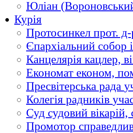
Юліан (Вороновськи
Курія
Протосинкел
прот. д
Єпархіальний собор
Канцелярія
кацлер, в
Економат
економ, по
Пресвітерська рада
у
Колегія радників
учас
Суд
судовий вікарій, с
Промотор справедлив