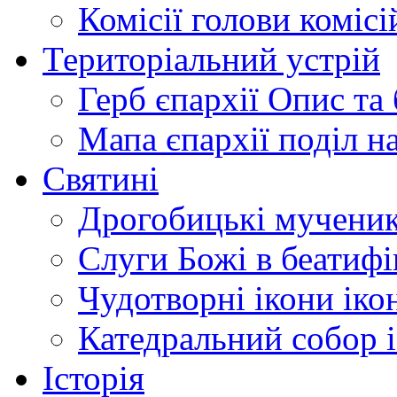
Комісії
голови комісі
Територіальний устрій
Герб єпархії
Опис та 
Мапа єпархії
поділ н
Святині
Дрогобицькі мучени
Слуги Божі
в беатиф
Чудотворні ікони
іко
Катедральний собор
Історія