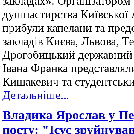
закладах». Організатором
душпастирства Київської 
прибули капелани та пре
закладів Києва, Львова, Т
Дрогобицький державний п
Івана Франка представлял
Кишакевич та студентськи
Детальніше...
Владика Ярослав у П
посту: "Ісус зруйнува