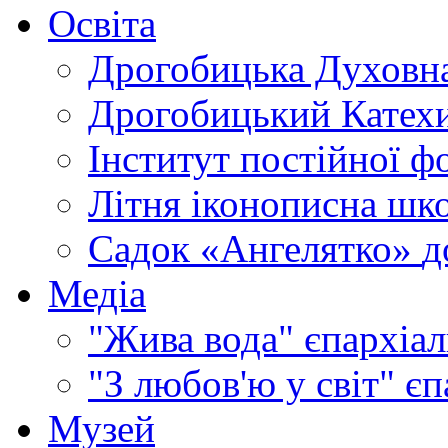
Освіта
Дрогобицька Духовна
Дрогобицький Катехи
Інститут постійної ф
Літня іконописна шк
Садок «Ангелятко»
д
Медіа
"Жива вода"
єпархіал
"З любов'ю у світ"
єп
Музей