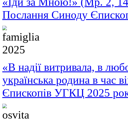
«Іди за Мною!» (Мр. 2, 14
Послання Синоду Єписко
«В надії витривала, в любо
українська родина в час 
Єпископів УГКЦ 2025 ро