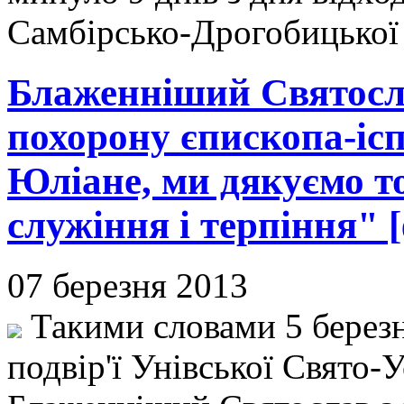
Самбірсько-Дрогобицької 
Блаженніший Святосла
похорону єпископа-іс
Юліане, ми дякуємо то
служіння і терпіння" 
07 березня 2013
Такими словами 5 березн
подвір'ї Унівської Свято-