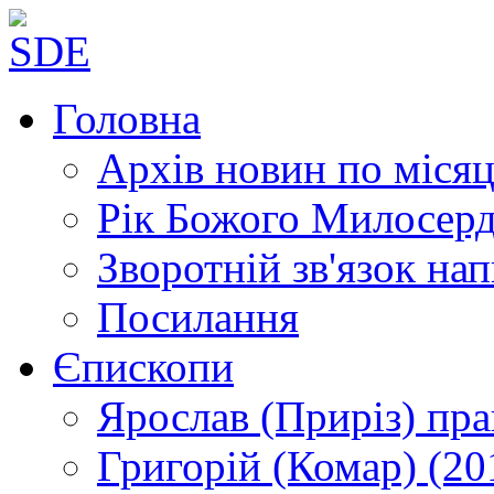
Головна
Архів новин
по місяц
Рік Божого Милосер
Зворотній зв'язок
нап
Посилання
Єпископи
Ярослав (Приріз)
пра
Григорій (Комар)
(20