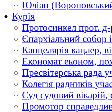
Юліан (Вороновськи
Курія
Протосинкел
прот. д
Єпархіальний собор
Канцелярія
кацлер, в
Економат
економ, по
Пресвітерська рада
у
Колегія радників
учас
Суд
судовий вікарій, с
Промотор справедлив