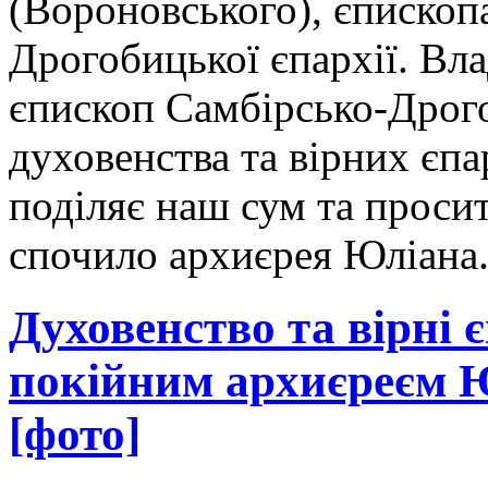
(Вороновського), єпископ
Дрогобицької єпархії. Вла
єпископ Самбірсько-Дрогоб
духовенства та вірних єпа
поділяє наш сум та проси
спочило архиєрея Юліана
Духовенство та вірні 
покійним архиєреєм 
[фото]