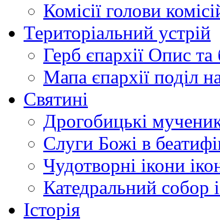
Комісії
голови комісі
Територіальний устрій
Герб єпархії
Опис та 
Мапа єпархії
поділ н
Святині
Дрогобицькі мучени
Слуги Божі
в беатиф
Чудотворні ікони
іко
Катедральний собор
Історія