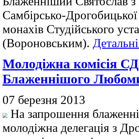
Блаженніший Святослав з
Самбірсько-Дрогобицької 
монахів Студійського уст
(Вороновським).
Детальні
Молодіжна комісія СД
Блаженнішого Любомир
07 березня 2013
На запрошення блаженн
молодіжна делегація з Др