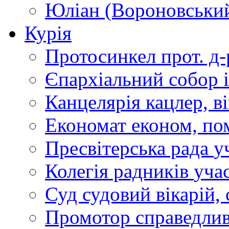
Юліан (Вороновськи
Курія
Протосинкел
прот. д
Єпархіальний собор
Канцелярія
кацлер, в
Економат
економ, по
Пресвітерська рада
у
Колегія радників
учас
Суд
судовий вікарій, с
Промотор справедлив