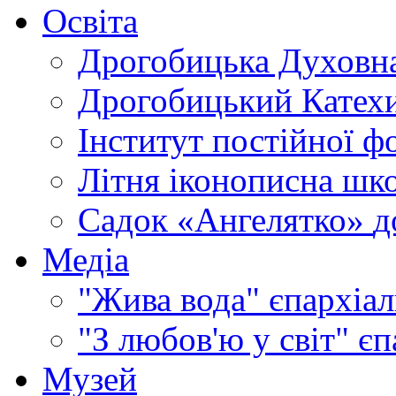
Освіта
Дрогобицька Духовна
Дрогобицький Катехи
Інститут постійної ф
Літня іконописна шк
Садок «Ангелятко»
д
Медіа
"Жива вода"
єпархіал
"З любов'ю у світ"
єп
Музей