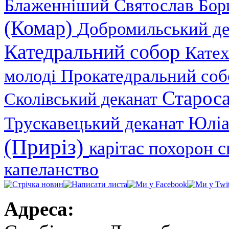
Блаженніший Святослав
Бор
(Комар)
Добромильський д
Катедральний собор
Катех
молоді
Прокатедральний со
Староса
Сколівський деканат
Юліа
Трускавецький деканат
(Приріз)
карітас
с
похорон
капеланство
Адреса: