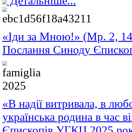
Детальніше...
«Іди за Мною!» (Мр. 2, 14
Послання Синоду Єписко
«В надії витривала, в любо
українська родина в час 
Єпископів УГКЦ 2025 ро