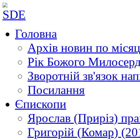
Головна
Архів новин
по місяц
Рік Божого Милосер
Зворотній зв'язок
нап
Посилання
Єпископи
Ярослав (Приріз)
пра
Григорій (Комар)
(20