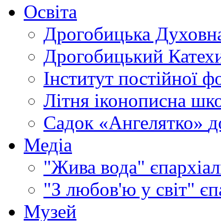
Освіта
Дрогобицька Духовна
Дрогобицький Катехи
Інститут постійної ф
Літня іконописна шк
Садок «Ангелятко»
д
Медіа
"Жива вода"
єпархіал
"З любов'ю у світ"
єп
Музей