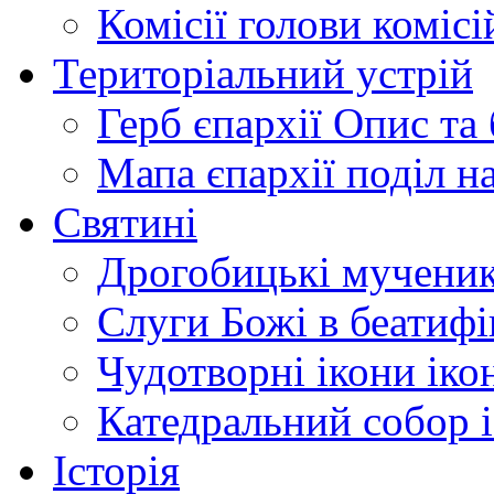
Комісії
голови комісі
Територіальний устрій
Герб єпархії
Опис та 
Мапа єпархії
поділ н
Святині
Дрогобицькі мучени
Слуги Божі
в беатиф
Чудотворні ікони
іко
Катедральний собор
Історія