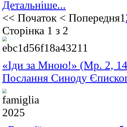
Детальніше...
<<
Початок
<
Попередня
1
Сторінка 1 з 2
«Іди за Мною!» (Мр. 2, 14
Послання Синоду Єписко