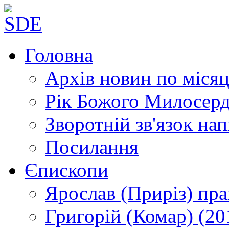
Головна
Архів новин
по місяц
Рік Божого Милосер
Зворотній зв'язок
нап
Посилання
Єпископи
Ярослав (Приріз)
пра
Григорій (Комар)
(20