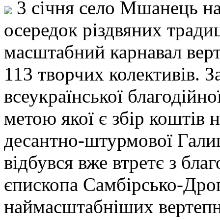
3 січня село Мшанець н
осередок різдвяних традиц
масштабний карнавал верт
113 творчих колективів. З
всеукраїнської благодійної
метою якої є збір коштів 
десантно-штурмової Галиц
відбувся вже втретє з бла
єпископа Самбірсько-Дрог
наймасштабніших вертепних