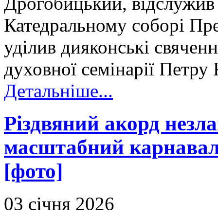
Дрогобицький, відслужив
Катедральному соборі Прес
уділив дияконські свячен
духовної семінарії Петру
Детальніше...
Різдвяний акорд незла
масштабний карнавал 
[фото]
03 січня 2026