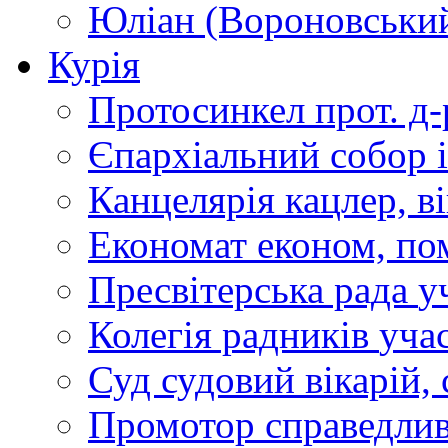
Юліан (Вороновськи
Курія
Протосинкел
прот. д
Єпархіальний собор
Канцелярія
кацлер, в
Економат
економ, по
Пресвітерська рада
у
Колегія радників
учас
Суд
судовий вікарій, с
Промотор справедлив