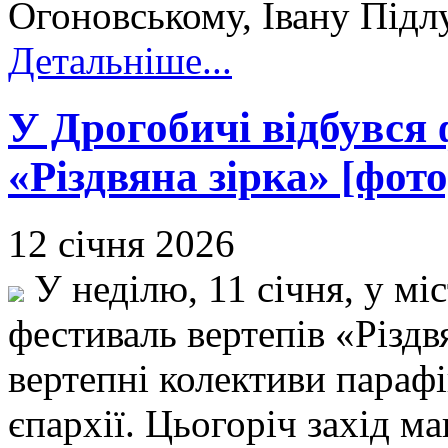
Огоновському, Івану Підл
Детальніше...
У Дрогобичі відбувся 
«Різдвяна зірка» [фото
12 січня 2026
У неділю, 11 січня, у мі
фестиваль вертепів «Різдв
вертепні колективи параф
єпархії. Цьогоріч захід ма