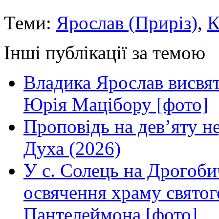
Теми:
Ярослав (Приріз)
,
К
Інші публікації за темою
Владика Ярослав висвя
Юрія Мацібору [фото]
Проповідь на дев’яту н
Духа (2026)
У с. Солець на Дрогоби
освячення храму свято
Пантелеймона [фото]