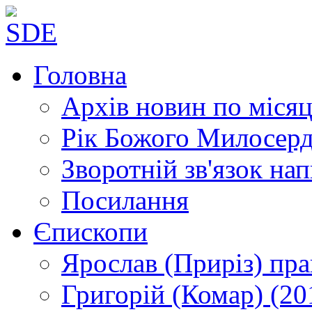
Головна
Архів новин
по місяц
Рік Божого Милосер
Зворотній зв'язок
нап
Посилання
Єпископи
Ярослав (Приріз)
пра
Григорій (Комар)
(20