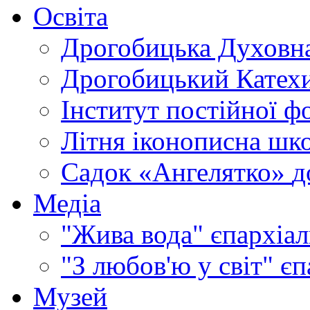
Освіта
Дрогобицька Духовна
Дрогобицький Катехи
Інститут постійної ф
Літня іконописна шк
Садок «Ангелятко»
д
Медіа
"Жива вода"
єпархіал
"З любов'ю у світ"
єп
Музей