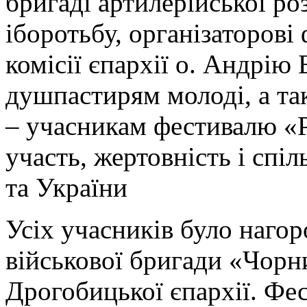
бригаді артилерійської ро
іборотьбу, організаторові
комісії єпархії о. Андрію
душпастирям молоді, а та
– учасникам фестивалю «Рі
участь, жертовність і спі
та України
Усіх учасників було наго
військової бригади «Чорни
Дрогобицької єпархії. Фес