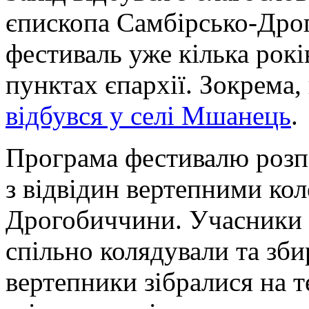
єпископа Самбірсько-Дрого
фестиваль уже кілька рокі
пунктах єпархії. Зокрема
відбувся у селі Мшанець
.
Програма фестивалю розп
з відвідин вертепними ко
Дрогобиччини. Учасники п
спільно колядували та зби
вертепники зібралися на т