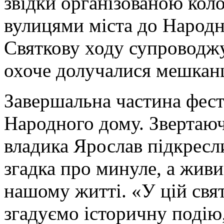
звідки організованою ко
вулицями міста до Народн
Святкову ходу супроводжув
охоче долучалися мешкан
Завершальна частина фести
Народного дому. Звертаюч
владика Ярослав підкресли
згадка про минуле, а живи
нашому житті. «У цій свя
згадуємо історичну подію,