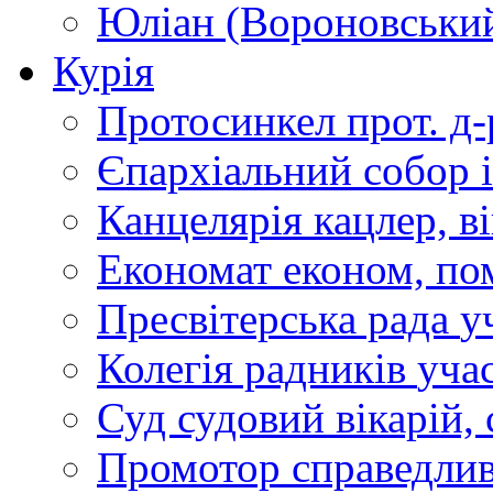
Юліан (Вороновськи
Курія
Протосинкел
прот. д
Єпархіальний собор
Канцелярія
кацлер, в
Економат
економ, по
Пресвітерська рада
у
Колегія радників
учас
Суд
судовий вікарій, с
Промотор справедлив