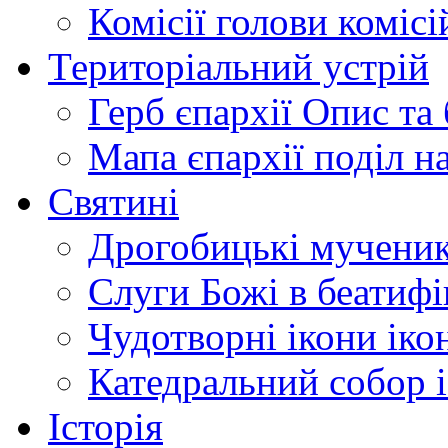
Комісії
голови комісі
Територіальний устрій
Герб єпархії
Опис та 
Мапа єпархії
поділ н
Святині
Дрогобицькі мучени
Слуги Божі
в беатиф
Чудотворні ікони
іко
Катедральний собор
Історія