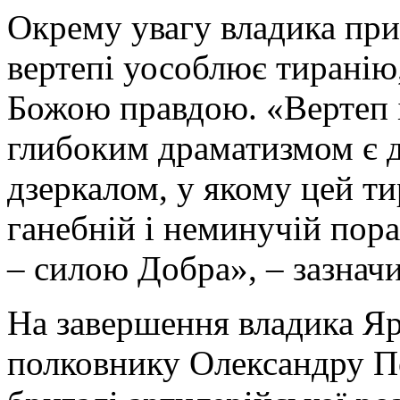
Окрему увагу владика прид
вертепі уособлює тиранію
Божою правдою. «Вертеп і
глибоким драматизмом є 
дзеркалом, у якому цей ти
ганебній і неминучій пор
– силою Добра», – зазнач
На завершення владика Яр
полковнику Олександру По