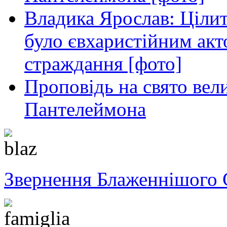
Владика Ярослав: Ціли
було євхаристійним акт
страждання [фото]
Проповідь на свято вел
Пантелеймона
Звернення Блаженнішого 