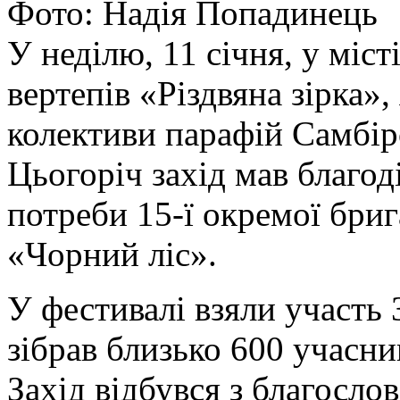
Фото: Надія Попадинець
У неділю, 11 січня, у міс
вертепів «Різдвяна зірка»,
колективи парафій Самбір
Цьогоріч захід мав благод
потреби 15-ї окремої бриг
«Чорний ліс».
У фестивалі взяли участь 
зібрав близько 600 учасник
Захід відбувся з благосло