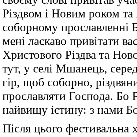
Різдвом і Новим роком та 
соборному прославленні Б
мені ласкаво привітати ва
Христового Різдва та Нов
тут, у селі Мшанець, сер
гір, щоб соборно, різдвян
прославляти Господа. Бо 
найвищу істину: з нами Бо
Після цього фестивальна 