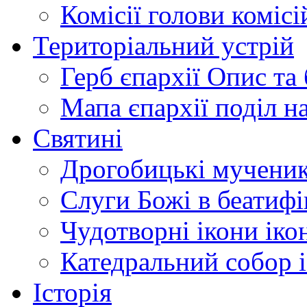
Комісії
голови комісі
Територіальний устрій
Герб єпархії
Опис та 
Мапа єпархії
поділ н
Святині
Дрогобицькі мучени
Слуги Божі
в беатиф
Чудотворні ікони
іко
Катедральний собор
Історія