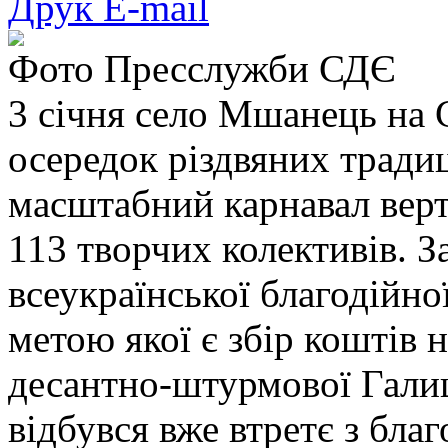
Друк
E-mail
Фото Пресслужби СДЄ
3 січня село Мшанець на 
осередок різдвяних традиц
масштабний карнавал верт
113 творчих колективів. З
всеукраїнської благодійної
метою якої є збір коштів 
десантно-штурмової Галиц
відбувся вже втретє з бла