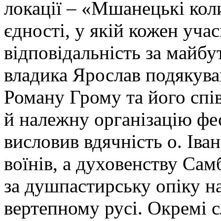
локації – «Мшанецькі кол
єдності, у якій кожен уча
відповідальність за майбу
владика Ярослав подякував
Роману Грому та його спі
й належну організацію фе
висловив вдячність о. Іва
воїнів, а духовенству Сам
за душпастирську опіку н
вертепному русі. Окремі с