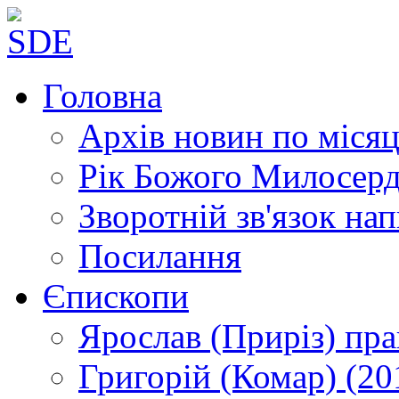
Головна
Архів новин
по місяц
Рік Божого Милосер
Зворотній зв'язок
нап
Посилання
Єпископи
Ярослав (Приріз)
пра
Григорій (Комар)
(20