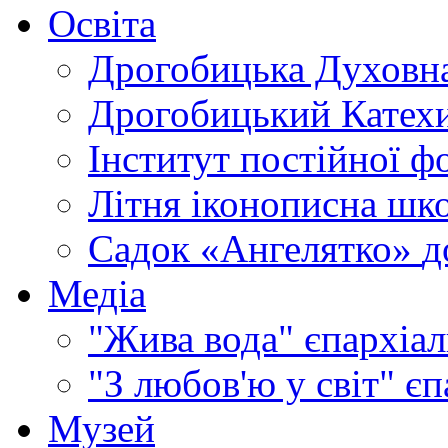
Освіта
Дрогобицька Духовна
Дрогобицький Катехи
Інститут постійної ф
Літня іконописна шк
Садок «Ангелятко»
д
Медіа
"Жива вода"
єпархіал
"З любов'ю у світ"
єп
Музей