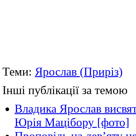
Теми:
Ярослав (Приріз)
Інші публікації за темою
Владика Ярослав висвя
Юрія Мацібору [фото]
Проповідь на дев’яту н