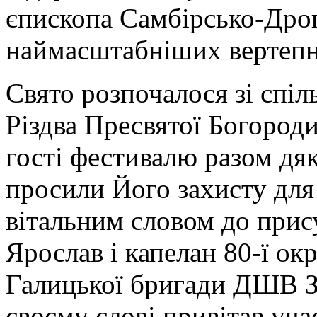
єпископа Самбірсько-Дрог
наймасштабніших вертепних
Свято розпочалося зі спіл
Різдва Пресвятої Богороди
гості фестивалю разом дяк
просили Його захисту для 
вітальним словом до прис
Ярослав і капелан 80-ї о
Галицької бригади ДШВ ЗС
своєму слові привітав уч