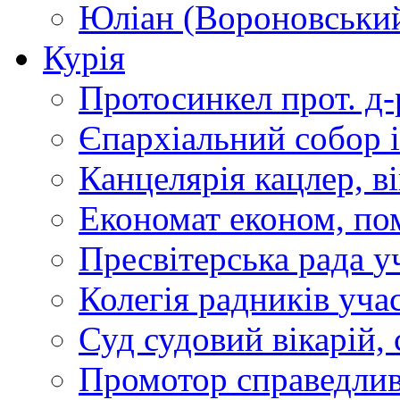
Юліан (Вороновськи
Курія
Протосинкел
прот. д
Єпархіальний собор
Канцелярія
кацлер, в
Економат
економ, по
Пресвітерська рада
у
Колегія радників
учас
Суд
судовий вікарій, с
Промотор справедлив