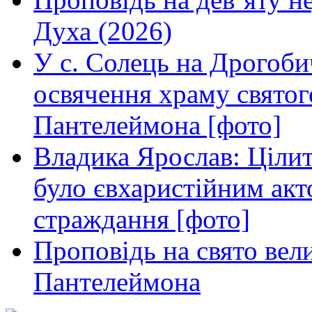
Духа (2026)
У с. Солець на Дрогоби
освячення храму свято
Пантелеймона [фото]
Владика Ярослав: Ціли
було євхаристійним акт
страждання [фото]
Проповідь на свято вел
Пантелеймона