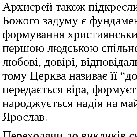
Архиєрей також підкресли
Божого задуму є фундамен
формування християнських
першою людською спільнот
любові, довірі, відповіда
тому Церква називає її “
передається віра, формуєт
народжується надія на май
Ярослав.
Переходячи до викликів с