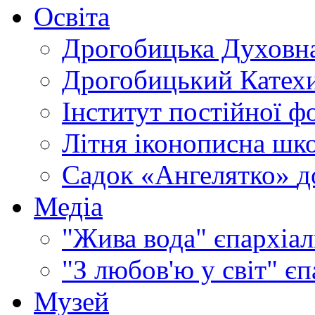
Освіта
Дрогобицька Духовна
Дрогобицький Катехи
Інститут постійної ф
Літня іконописна шк
Садок «Ангелятко»
д
Медіа
"Жива вода"
єпархіал
"З любов'ю у світ"
єп
Музей