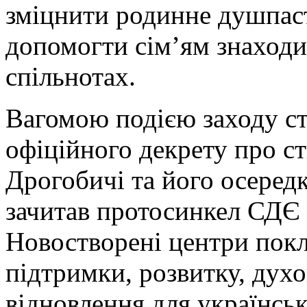
зміцнити родинне душпаст
допомогти сім’ям знаходи
спільнотах.
Вагомою подією заходу с
офіційного декрету про с
Дрогобичі та його осередк
зачитав протосинкел СДЄ 
Новостворені центри покл
підтримки, розвитку, духо
відновлення для українськ