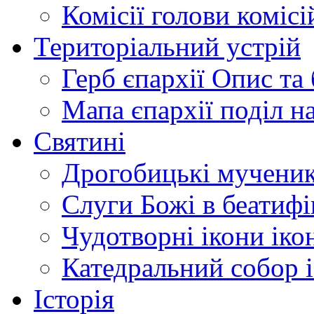
Комісії
голови комісі
Територіальний устрій
Герб єпархії
Опис та 
Мапа єпархії
поділ н
Святині
Дрогобицькі мучени
Слуги Божі
в беатиф
Чудотворні ікони
іко
Катедральний собор
Історія