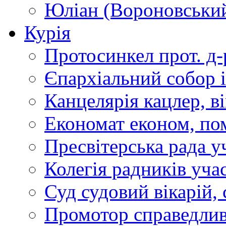
Юліан (Вороновськи
Курія
Протосинкел
прот. д
Єпархіальний собор
Канцелярія
кацлер, в
Економат
економ, по
Пресвітерська рада
у
Колегія радників
учас
Суд
судовий вікарій, с
Промотор справедлив