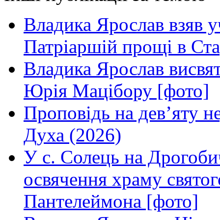
Владика Ярослав взяв у
Патріаршій прощі в Ста
Владика Ярослав висвя
Юрія Мацібору [фото]
Проповідь на дев’яту н
Духа (2026)
У с. Солець на Дрогоби
освячення храму свято
Пантелеймона [фото]