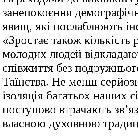
занепокоєння демографіч
явищ, які послаблюють інс
«Зростає також кількість 
молодих людей відкладаю
співжиття без подружнього
Таїнства. Не менш серйоз
ізоляція багатьох наших с
поступово втрачають зв’я
власною духовною традиці