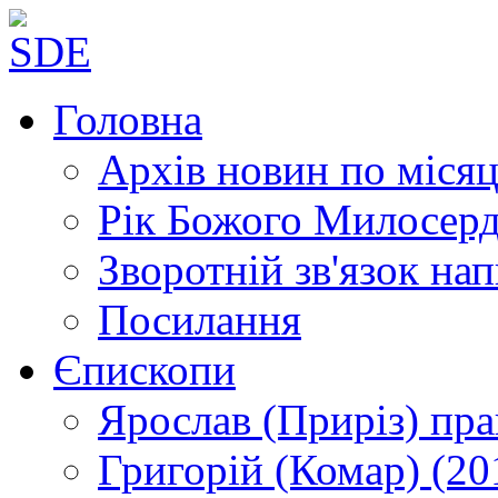
Головна
Архів новин
по місяц
Рік Божого Милосер
Зворотній зв'язок
нап
Посилання
Єпископи
Ярослав (Приріз)
пра
Григорій (Комар)
(20