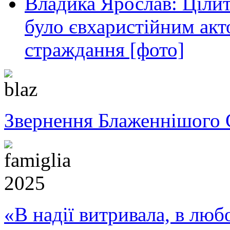
Владика Ярослав: Ціли
було євхаристійним акт
страждання [фото]
Звернення Блаженнішого 
«В надії витривала, в любо