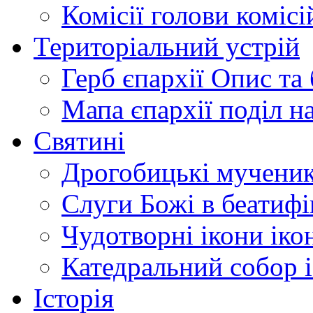
Комісії
голови комісі
Територіальний устрій
Герб єпархії
Опис та 
Мапа єпархії
поділ н
Святині
Дрогобицькі мучени
Слуги Божі
в беатиф
Чудотворні ікони
іко
Катедральний собор
Історія