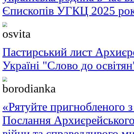
Єпископів УГКЦ 2025 ро
Пастирський лист Архиє
Україні "Слово до освітян
«Рятуйте пригнобленого з 
Послання Архиєрейського
війни та справедливого ми