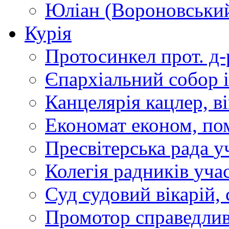
Юліан (Вороновськи
Курія
Протосинкел
прот. д
Єпархіальний собор
Канцелярія
кацлер, в
Економат
економ, по
Пресвітерська рада
у
Колегія радників
учас
Суд
судовий вікарій, с
Промотор справедлив