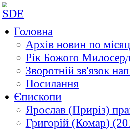
Головна
Архів новин
по місяц
Рік Божого Милосер
Зворотній зв'язок
нап
Посилання
Єпископи
Ярослав (Приріз)
пра
Григорій (Комар)
(20