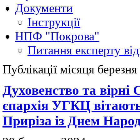
Документи
Інструкції
НПФ "Покрова"
Питання експерту
ві
Публікації місяця березня
Духовенство та вірні
єпархія УГКЦ вітают
Приріза із Днем Наро