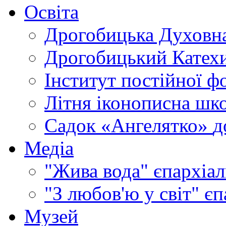
Освіта
Дрогобицька Духовна
Дрогобицький Катехи
Інститут постійної ф
Літня іконописна шк
Садок «Ангелятко»
д
Медіа
"Жива вода"
єпархіал
"З любов'ю у світ"
єп
Музей