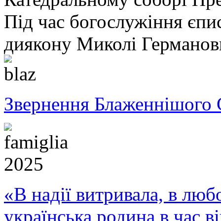
Під час богослужіння єпи
диякону Миколі Германов
Звернення Блаженнішого 
«В надії витривала, в любо
українська родина в час 