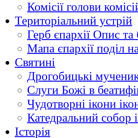
Комісії
голови комісі
Територіальний устрій
Герб єпархії
Опис та 
Мапа єпархії
поділ н
Святині
Дрогобицькі мучени
Слуги Божі
в беатиф
Чудотворні ікони
іко
Катедральний собор
Історія