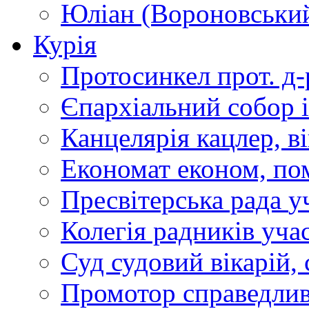
Юліан (Вороновськи
Курія
Протосинкел
прот. д
Єпархіальний собор
Канцелярія
кацлер, в
Економат
економ, по
Пресвітерська рада
у
Колегія радників
учас
Суд
судовий вікарій, с
Промотор справедлив