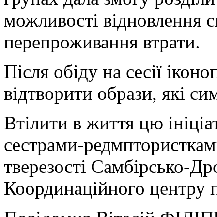
можливості відновлення с
перепроживання втрати.
Після обіду на сесії ікон
відтворити образи, які си
Втілити в життя цю ініціа
сестрами-редмптористкам
тверезості Самбірсько-Дро
Координаційного центру