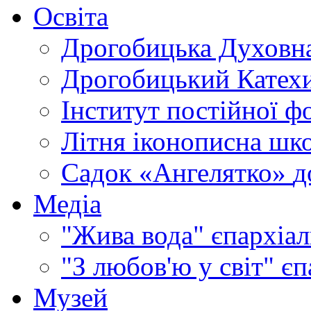
Освіта
Дрогобицька Духовна
Дрогобицький Катехи
Інститут постійної ф
Літня іконописна шк
Садок «Ангелятко»
д
Медіа
"Жива вода"
єпархіал
"З любов'ю у світ"
єп
Музей