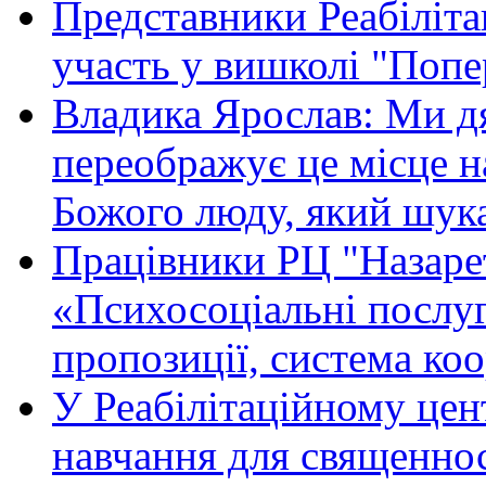
Представники Реабіліта
участь у вишколі "Поп
Владика Ярослав: Ми дя
переображує це місце 
Божого люду, який шука
Працівники РЦ "Назарет
«Психосоціальні послуг
пропозиції, система коо
У Реабілітаційному цен
навчання для священно