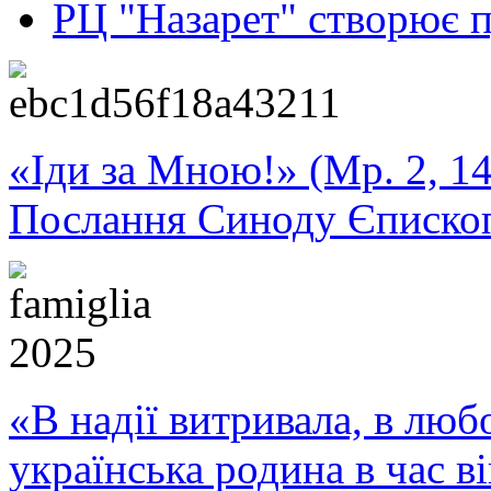
РЦ "Назарет" створює п
«Іди за Мною!» (Мр. 2, 14
Послання Синоду Єписко
«В надії витривала, в любо
українська родина в час 