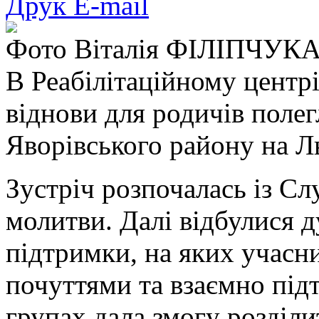
Друк
E-mail
Фото Віталія ФІЛІПЧУК
В Реабілітаційному центрі
віднови для родичів полег
Яворівського району на Л
Зустріч розпочалась із Сл
молитви. Далі відбулися д
підтримки, на яких учасн
почуттями та взаємно під
групах дала змогу розділи