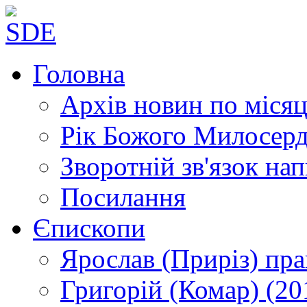
Головна
Архів новин
по місяц
Рік Божого Милосер
Зворотній зв'язок
нап
Посилання
Єпископи
Ярослав (Приріз)
пра
Григорій (Комар)
(20