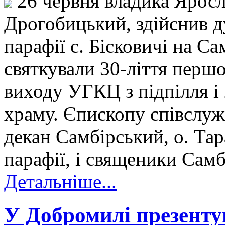
26 червня владика Яросл
Дрогобицький, здійснив д
парафії с. Бісковичі на Са
святкували 30-ліття першо
виходу УГКЦ з підпілля і 
храму. Єпископу співслуж
декан Самбірський, о. Тар
парафії, і священики Самб
Детальніше...
У Добромилі презенту