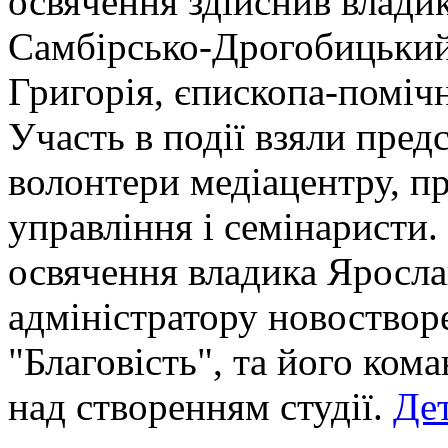
освячення здійснив влади
Самбірсько-Дрогобицький,
Григорія, єпископа-помічн
Участь в події взяли пре
волонтери медіацентру, п
управління і семінаристи.
освячення владика Яросла
адміністратору новоствор
"Благовість", та його ком
над створенням студії.
Дет