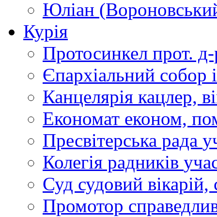
Юліан (Вороновськи
Курія
Протосинкел
прот. д
Єпархіальний собор
Канцелярія
кацлер, в
Економат
економ, по
Пресвітерська рада
у
Колегія радників
учас
Суд
судовий вікарій, с
Промотор справедлив