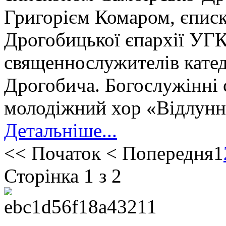
Григорієм Комаром, єпис
Дрогобицької єпархії УГК
священнослужителів катед
Дрогобича. Богослужінні 
молодіжний хор «Відлуння
Детальніше...
<<
Початок
<
Попередня
1
Сторінка 1 з 2