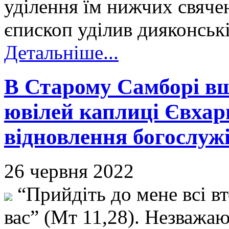
уділення їм нижчих свяче
єпископ уділив дияконськ
Детальніше...
В Старому Самборі вш
ювілей каплиці Євхари
відновлення богослужі
26 червня 2022
“Прийдіть до мене всі вт
вас” (Мт 11,28). Незважаю