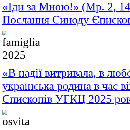
«Іди за Мною!» (Мр. 2, 14
Послання Синоду Єписко
«В надії витривала, в любо
українська родина в час 
Єпископів УГКЦ 2025 ро