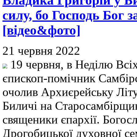
Владика Григорій у Б
силу, бо Господь Бог 
[відео&фото]
21 червня 2022
19 червня, в Неділю Всіх
єпископ-помічник Самбірс
очолив Архиєрейську Літур
Биличі на Старосамбірщи
священики єпархії. Богос
Дрогобицької духовної се