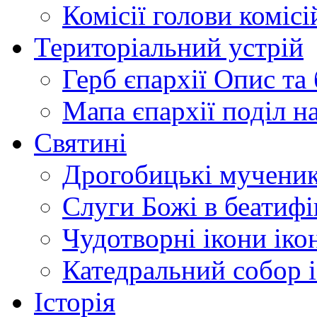
Комісії
голови комісі
Територіальний устрій
Герб єпархії
Опис та 
Мапа єпархії
поділ н
Святині
Дрогобицькі мучени
Слуги Божі
в беатиф
Чудотворні ікони
іко
Катедральний собор
Історія