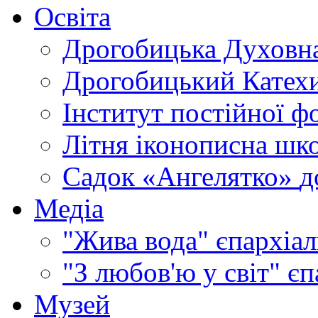
Освіта
Дрогобицька Духовна
Дрогобицький Катехи
Інститут постійної ф
Літня іконописна шк
Садок «Ангелятко»
д
Медіа
"Жива вода"
єпархіал
"З любов'ю у світ"
єп
Музей