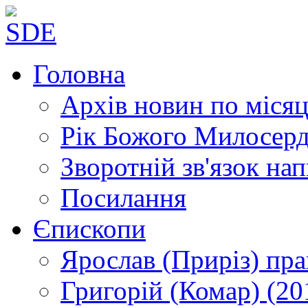
Головна
Архів новин
по місяц
Рік Божого Милосер
Зворотній зв'язок
нап
Посилання
Єпископи
Ярослав (Приріз)
пра
Григорій (Комар)
(20