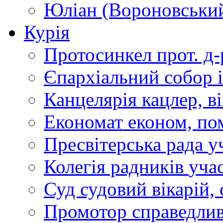
Юліан (Вороновськи
Курія
Протосинкел
прот. д
Єпархіальний собор
Канцелярія
кацлер, в
Економат
економ, по
Пресвітерська рада
у
Колегія радників
учас
Суд
судовий вікарій, с
Промотор справедлив