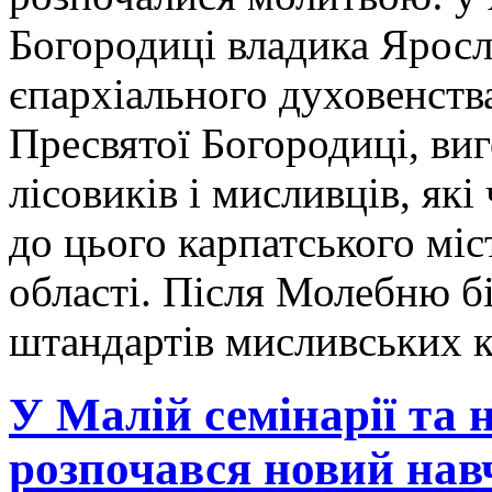
Богородиці владика Яросл
єпархіального духовенств
Пресвятої Богородиці, ви
лісовиків і мисливців, які
до цього карпатського міст
області. Після Молебню б
штандартів мисливських к
У Малій семінарії та 
розпочався новий нав