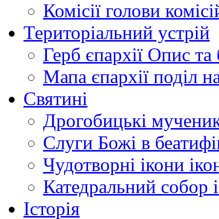
Комісії
голови комісі
Територіальний устрій
Герб єпархії
Опис та 
Мапа єпархії
поділ н
Святині
Дрогобицькі мучени
Слуги Божі
в беатиф
Чудотворні ікони
іко
Катедральний собор
Історія