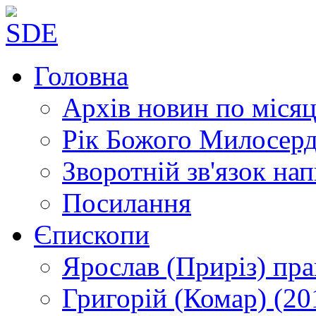
Головна
Архів новин
по місяц
Рік Божого Милосер
Зворотній зв'язок
нап
Посилання
Єпископи
Ярослав (Приріз)
пра
Григорій (Комар)
(20