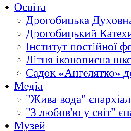
Освіта
Дрогобицька Духовна
Дрогобицький Катехи
Інститут постійної ф
Літня іконописна шк
Садок «Ангелятко»
д
Медіа
"Жива вода"
єпархіал
"З любов'ю у світ"
єп
Музей