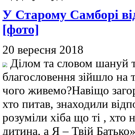
У Старому Самборі ві
[фото]
20 вересня 2018
Ділом та словом шануй т
благословення зійшло на т
чого живемо?Навіщо загорі
хто питав, знаходили відп
розуміли хіба що ті , хто 
дитина, а Я – Твій Батько