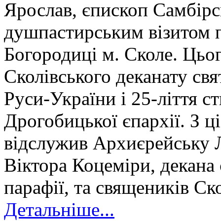
Ярослав, єпископ Самбірс
душпастирським візитом п
Богородиці м. Сколе. Цьог
Сколівського деканату св
Руси-України і 25-ліття с
Дрогобицької єпархії. З ц
відслужив Архиєрейську Л
Віктора Коцеміри, декана 
парафії, та священиків Ск
Детальніше...