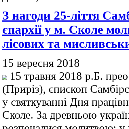
З нагоди 25-ліття Са
єпархії у м. Сколе мо
лісових та мисливськи
15 вересня 2018
15 травня 2018 р.Б. пре
(Приріз), єпископ Самбір
у святкуванні Дня працівн
Сколе. За древньою украї
розпочалися молитвою: у 