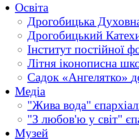
Освіта
Дрогобицька Духовна
Дрогобицький Катехи
Інститут постійної ф
Літня іконописна шк
Садок «Ангелятко»
д
Медіа
"Жива вода"
єпархіал
"З любов'ю у світ"
єп
Музей