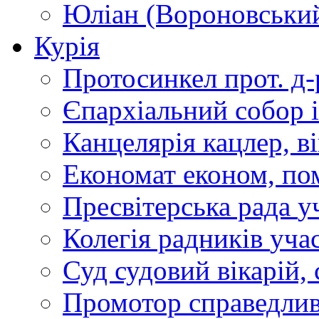
Юліан (Вороновськи
Курія
Протосинкел
прот. д
Єпархіальний собор
Канцелярія
кацлер, в
Економат
економ, по
Пресвітерська рада
у
Колегія радників
учас
Суд
судовий вікарій, с
Промотор справедлив