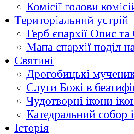
Комісії
голови комісі
Територіальний устрій
Герб єпархії
Опис та 
Мапа єпархії
поділ н
Святині
Дрогобицькі мучени
Слуги Божі
в беатиф
Чудотворні ікони
іко
Катедральний собор
Історія