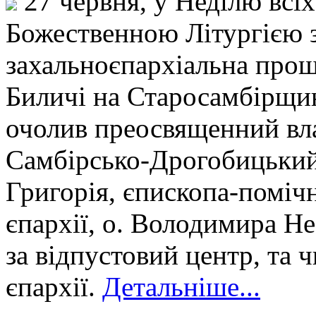
27 червня, у Неділю всі
Божественною Літургією 
захальноєпархіальна проща
Биличі на Старосамбірщин
очолив преосвященний вл
Самбірсько-Дрогобицький,
Григорія, єпископа-поміч
єпархії, о. Володимира Не
за відпустовий центр, та
єпархії.
Детальніше...