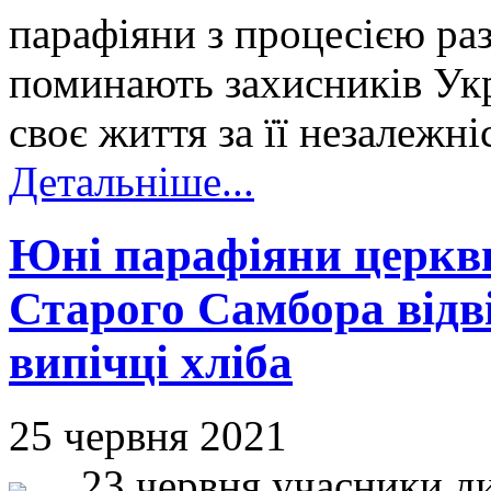
парафіяни з процесією ра
поминають захисників Укра
своє життя за її незалежніс
Детальніше...
Юні парафіяни церкв
Старого Самбора відв
випічці хліба
25 червня 2021
23 червня учасники дит