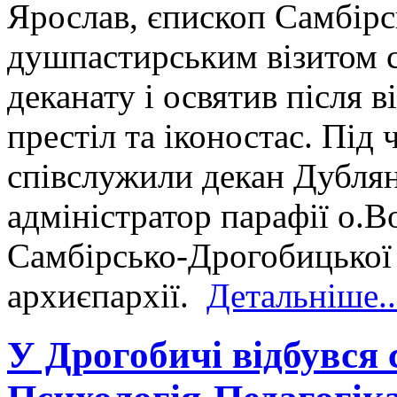
Ярослав, єпископ Самбірс
душпастирським візитом 
деканату і освятив після 
престіл та іконостас. Під
співслужили декан Дублян
адміністратор парафії о.
Самбірсько-Дрогобицької є
архиєпархії.
Детальніше..
У Дрогобичі відбувся 