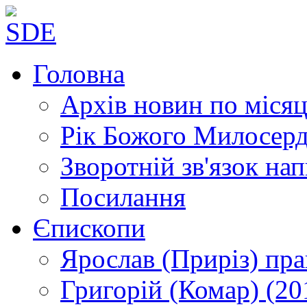
Головна
Архів новин
по місяц
Рік Божого Милосер
Зворотній зв'язок
нап
Посилання
Єпископи
Ярослав (Приріз)
пра
Григорій (Комар)
(20