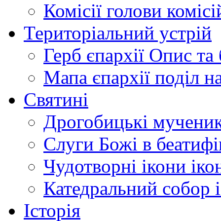
Комісії
голови комісі
Територіальний устрій
Герб єпархії
Опис та 
Мапа єпархії
поділ н
Святині
Дрогобицькі мучени
Слуги Божі
в беатиф
Чудотворні ікони
іко
Катедральний собор
Історія