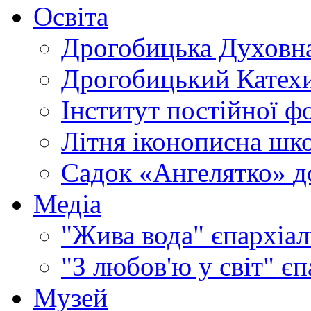
Освіта
Дрогобицька Духовна
Дрогобицький Катехи
Інститут постійної ф
Літня іконописна шк
Садок «Ангелятко»
д
Медіа
"Жива вода"
єпархіал
"З любов'ю у світ"
єп
Музей