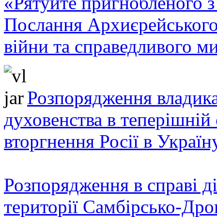
«Рятуйте пригнобленого з 
Послання Архиєрейського
війни та справедливого ми
Розпорядження владика
духовенства в теперішній 
вторгнення Росії в Україн
Розпорядження в справі ді
території Самбірсько-Дро