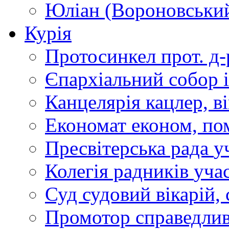
Юліан (Вороновськи
Курія
Протосинкел
прот. д
Єпархіальний собор
Канцелярія
кацлер, в
Економат
економ, по
Пресвітерська рада
у
Колегія радників
учас
Суд
судовий вікарій, с
Промотор справедлив