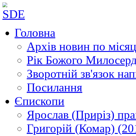
Головна
Архів новин
по місяц
Рік Божого Милосер
Зворотній зв'язок
нап
Посилання
Єпископи
Ярослав (Приріз)
пра
Григорій (Комар)
(20