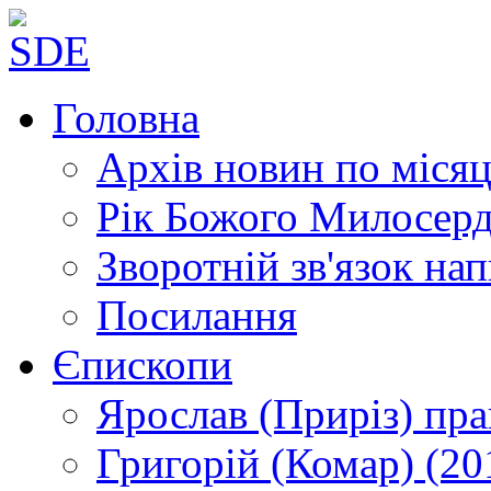
Головна
Архів новин
по місяц
Рік Божого Милосер
Зворотній зв'язок
нап
Посилання
Єпископи
Ярослав (Приріз)
пра
Григорій (Комар)
(20