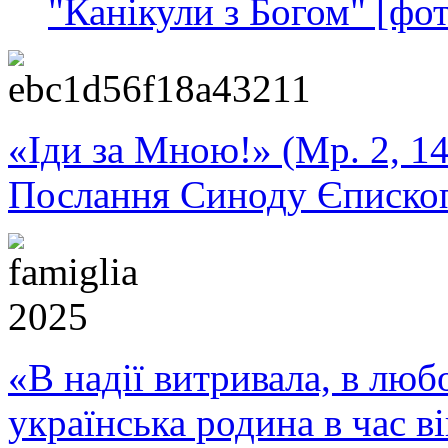
"Канікули з Богом" [фот
«Іди за Мною!» (Мр. 2, 14
Послання Синоду Єписко
«В надії витривала, в любо
українська родина в час 