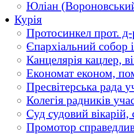
Юліан (Вороновськи
Курія
Протосинкел
прот. д
Єпархіальний собор
Канцелярія
кацлер, в
Економат
економ, по
Пресвітерська рада
у
Колегія радників
учас
Суд
судовий вікарій, с
Промотор справедлив