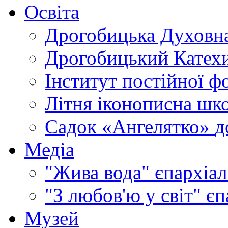
Освіта
Дрогобицька Духовна
Дрогобицький Катехи
Інститут постійної ф
Літня іконописна шк
Садок «Ангелятко»
д
Медіа
"Жива вода"
єпархіал
"З любов'ю у світ"
єп
Музей