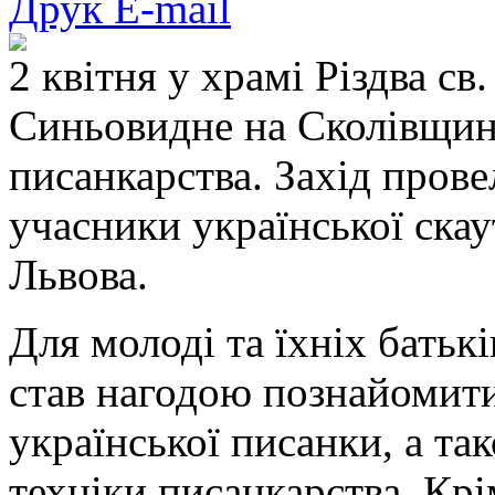
Друк
E-mail
2 квітня у храмі Різдва св
Синьовидне на Сколівщині
писанкарства. Захід прове
учасники української скаут
Львова.
Для молоді та їхніх батьк
став нагодою познайомити
української писанки, а та
техніки писанкарства. Крі