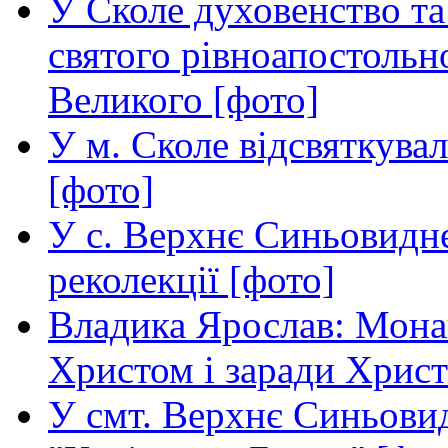
У Сколе духовенство та 
святого рівноапостоль
Великого [фото]
У м. Сколе відсвяткува
[фото]
У с. Верхнє Синьовидне
реколекції [фото]
Владика Ярослав: Монаш
Христом і заради Христ
У смт. Верхнє Синьовид