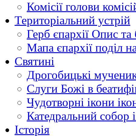
Комісії
голови комісі
Територіальний устрій
Герб єпархії
Опис та 
Мапа єпархії
поділ н
Святині
Дрогобицькі мучени
Слуги Божі
в беатиф
Чудотворні ікони
іко
Катедральний собор
Історія