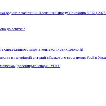
їнська родина в час війни: Послання Синоду Єпископів УГКЦ 2025
во до освітян"
а справедливого миру в контексті нових ідеологій
ства в теперішній ситуації військового вторгнення Росії в Укра
Самбірсько-Дрогобицької єпархії УГКЦ