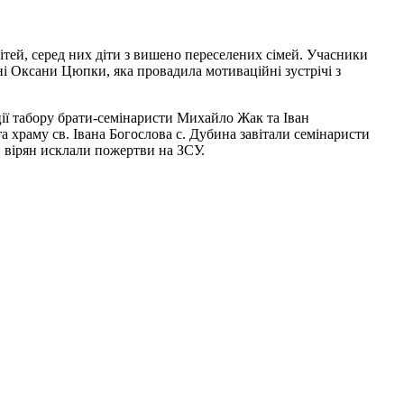
ітей, серед них діти з вишено переселених сімей. Учасники
ні Оксани Цюпки, яка провадила мотиваційні зустрічі з
ції табору брати-семінаристи Михайло Жак та Іван
 храму св. Івана Богослова с. Дубина завітали семінаристи
, вірян исклали пожертви на ЗСУ.