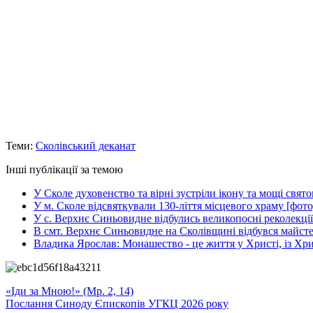
Теми:
Сколівський деканат
Інші публікації за темою
У Сколе духовенство та вірні зустріли ікону та мощі свя
У м. Сколе відсвяткували 130-ліття місцевого храму [фото
У с. Верхнє Синьовидне відбулись великопосні реколекції
В смт. Верхнє Синьовидне на Сколівщині відбувся майстер
Владика Ярослав: Монашество - це життя у Христі, із Хри
«Іди за Мною!» (Мр. 2, 14)
Послання Синоду Єпископів УГКЦ 2026 року