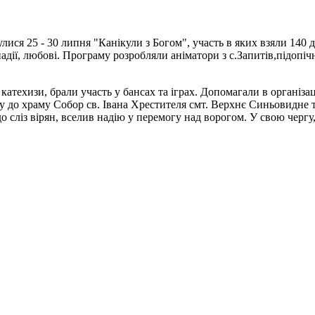
ися 25 - 30 липня "Канікули з Богом", участь в яких взяли 140 д
адії, любові. Програму розробляли аніматори з с.Запитів,підопіч
катехизи, брали участь у бансах та іграх. Допомагали в організа
 до храму Собор св. Івана Хрестителя смт. Верхнє Синьовидне та
 сліз вірян, вселив надію у перемогу над ворогом. У свою чергу