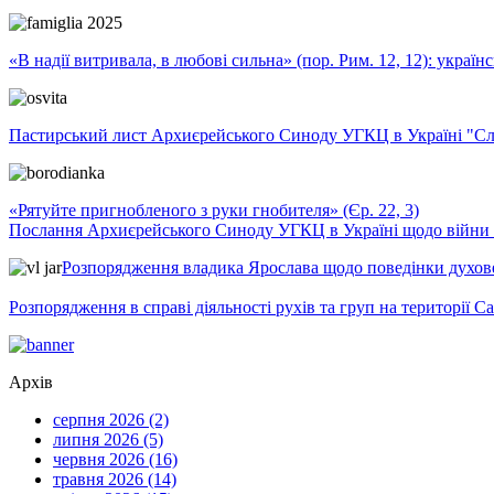
«В надії витривала, в любові сильна» (пор. Рим. 12, 12): укра
Пастирський лист Архиєрейського Синоду УГКЦ в Україні "Сло
«Рятуйте пригнобленого з руки гнобителя» (Єр. 22, 3)
Послання Архиєрейського Синоду УГКЦ в Україні щодо війни т
Розпорядження владика Ярослава щодо поведінки духовен
Розпорядження в справі діяльності рухів та груп на території 
Архів
серпня 2026 (2)
липня 2026 (5)
червня 2026 (16)
травня 2026 (14)