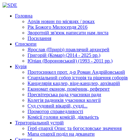
Головна
Архів новин
по місяцях / роках
Рік Божого Милосердя
2016
Зворотній зв'язок
написати нам листа
Посилання
Єпископи
Ярослав (Приріз)
правлячий архиєрей
Григорій (Комар)
(2014 - 2025 рр.)
Юліан (Вороновський)
(1993 - 2011 рр.)
Курія
Протосинкел
прот. д-р Роман Андрійовський
Єпархіальний собор
історія та рішення соборів
Канцелярія
кацлер, віце-канцлер, архіварій
Економат
економ, помічник, референт
Пресвітерська рада
учасники ради
Колегія радників
учасники колегії
Суд
судовий вікарій, судді...
Промотор справедливості
Комісії
голови комісій, діяльність
Територіальний устрій
Герб єпархії
Опис та богословське значення
Мапа єпархії
поділ на деканати
Святині