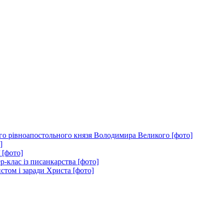
того рівноапостольного князя Володимира Великого [фото]
]
 [фото]
-клас із писанкарства [фото]
стом і заради Христа [фото]