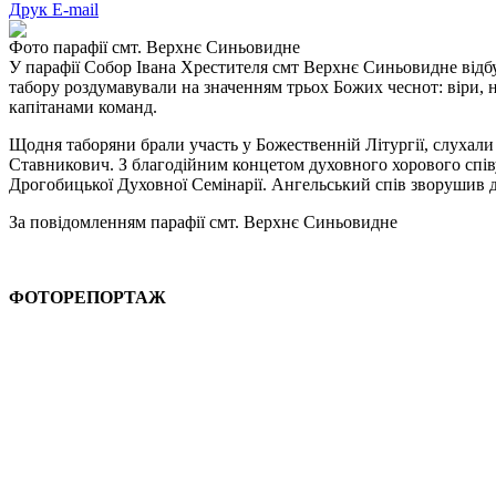
Друк
E-mail
Фото парафії смт. Верхнє Синьовидне
У парафії Собор Івана Хрестителя смт Верхнє Синьовидне відбул
табору роздумавували на значенням трьох Божих чеснот: віри, н
капітанами команд.
Щодня таборяни брали участь у Божественній Літургії, слухали 
Ставникович. З благодійним концетом духовного хорового співу
Дрогобицької Духовної Семінарії. Ангельський спів зворушив до
За повідомленням парафії смт. Верхнє Синьовидне
ФОТОРЕПОРТАЖ