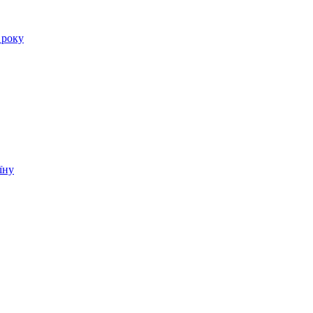
 року
їну