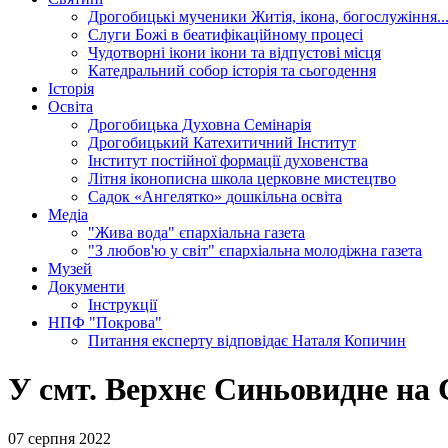
Дрогобицькі мученики
Житія, ікона, богослужіння..
Слуги Божі
в беатифікаційному процесі
Чудотворні ікони
ікони та відпустові місця
Катедральний собор
історія та сьогодення
Історія
Освіта
Дрогобицька Духовна Семінарія
Дрогобицький Катехитичний Інститут
Інститут постійної формації духовенства
Літня іконописна школа
церковне мистецтво
Садок «Ангелятко»
дошкільна освіта
Медіа
"Жива вода"
єпархіальна газета
"З любов'ю у світ"
єпархіальна молодіжна газета
Музей
Документи
Інструкції
НПФ "Покрова"
Питання експерту
відповідає Наталя Копичин
У смт. Верхнє Синьовидне на 
07 серпня 2022