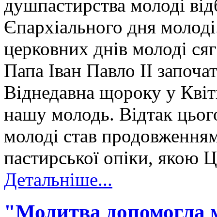
душпастирства молоді від
Єпархіального дня молоді
церковних днів молоді ся
Папа Іван Павло ІІ започат
Віднедавна щороку у Квіт
нашу молодь. Відтак цьог
молоді став продовженням
пастирської опіки, якою Ц
Детальніше...
"Молитва допомогла ме