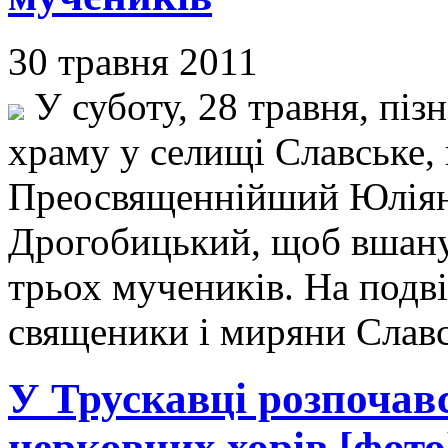
30 травня 2011
У суботу, 28 травня, піз
храму у селищі Славське,
Преосвященнійший Юліян
Дрогобицький, щоб вшану
трьох мучеників. На подв
священики і миряни Славс
У Трускавці розпочав
церковних хорів [фото