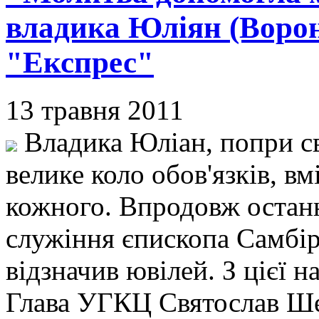
владика Юліян (Вороно
"Експрес"
13 травня 2011
Владика Юлiан, попри св
велике коло обов'язкiв, вм
кожного. Впродовж останн
служiння єпископа Самбi
вiдзначив ювiлей. З цiєї 
Глава УГКЦ Святослав Ше