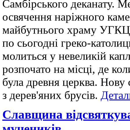
Самбірського деканату. М
освячення наріжного каме
майбутнього храму УГКЦ. 
по сьогодні греко-католиц
молиться у невеликій кап
розпочато на місці, де ко
була древня церква. Нову
з дерев'яних брусів.
Детал
Славщина відсвяткув
мучеників