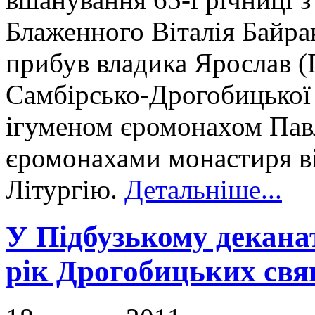
Блаженного Віталія Байрака
прибув владика Ярослав (
Самбірсько-Дрогобицької є
ігуменом єромонахом Пав
єромонахами монастиря в
Літургію.
Детальніше...
У Підбузькому декана
рік Дрогобицьких св