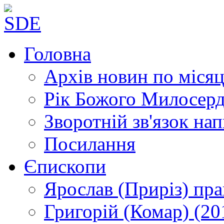
Головна
Архів новин
по місяц
Рік Божого Милосер
Зворотній зв'язок
нап
Посилання
Єпископи
Ярослав (Приріз)
пра
Григорій (Комар)
(20