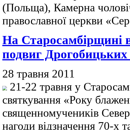
(Польща), Камерна чолові
православної церкви «Се
На Старосамбірщині в
подвиг Дрогобицьких
28 травня 2011
21-22 травня у Старосам
святкування «Року блаже
священномучеників Севери
нагоди відзначення 70-х т