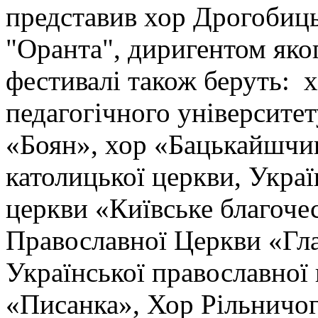
представив хор Дрогобиць
"Оранта", диригентом яког
фестивалі також беруть: 
педагогічного університет
«Боян», хор «Бацькайшчин
католицької церкви, Украї
церкви «Київське благочес
Православної Церкви «Гла
Української православної 
«Писанка», Хор Рільничог