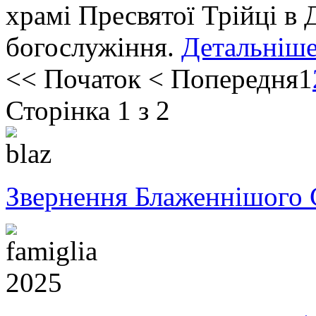
храмi Пресвятої Трiйцi в 
богослужiння.
Детальніше.
<<
Початок
<
Попередня
1
Сторінка 1 з 2
Звернення Блаженнішого 