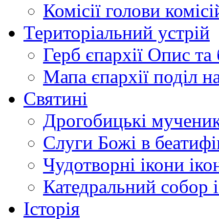
Комісії
голови комісі
Територіальний устрій
Герб єпархії
Опис та 
Мапа єпархії
поділ н
Святині
Дрогобицькі мучени
Слуги Божі
в беатиф
Чудотворні ікони
іко
Катедральний собор
Історія