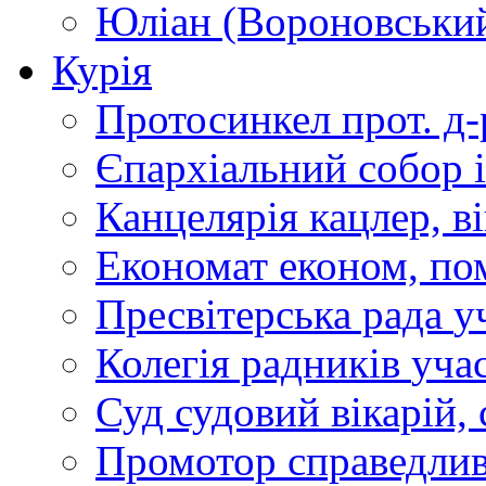
Юліан (Вороновськи
Курія
Протосинкел
прот. д
Єпархіальний собор
Канцелярія
кацлер, в
Економат
економ, по
Пресвітерська рада
у
Колегія радників
учас
Суд
судовий вікарій, с
Промотор справедлив