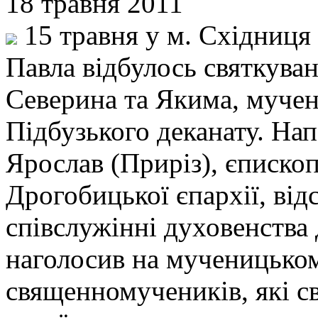
18 травня 2011
15 травня у м. Східниця п
Павла відбулось святкува
Северина та Якима, муче
Підбузького деканату. Нап
Ярослав (Приріз), єписко
Дрогобицької єпархії, ві
співслужінні духовенства 
наголосив на мученицько
священномучеників, які с