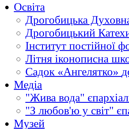
Освіта
Дрогобицька Духовна
Дрогобицький Катехи
Інститут постійної ф
Літня іконописна шк
Садок «Ангелятко»
д
Медіа
"Жива вода"
єпархіал
"З любов'ю у світ"
єп
Музей