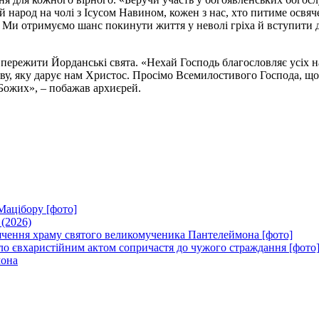
 народ на чолі з Ісусом Навином, кожен з нас, хто питиме освяч
 Ми отримуємо шанс покинути життя у неволі гріха й вступити д
пережити Йорданські свята. «Нехай Господь благословляє усіх н
ву, яку дарує нам Христос. Просімо Всемилостивого Господа, що
 Божих», – побажав архиєрей.
Мацібору [фото]
 (2026)
вячення храму святого великомученика Пантелеймона [фото]
ло євхаристійним актом сопричастя до чужого страждання [фото
мона