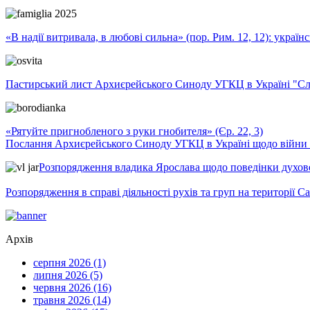
«В надії витривала, в любові сильна» (пор. Рим. 12, 12): укра
Пастирський лист Архиєрейського Синоду УГКЦ в Україні "Сло
«Рятуйте пригнобленого з руки гнобителя» (Єр. 22, 3)
Послання Архиєрейського Синоду УГКЦ в Україні щодо війни т
Розпорядження владика Ярослава щодо поведінки духовен
Розпорядження в справі діяльності рухів та груп на території 
Архів
серпня 2026 (1)
липня 2026 (5)
червня 2026 (16)
травня 2026 (14)