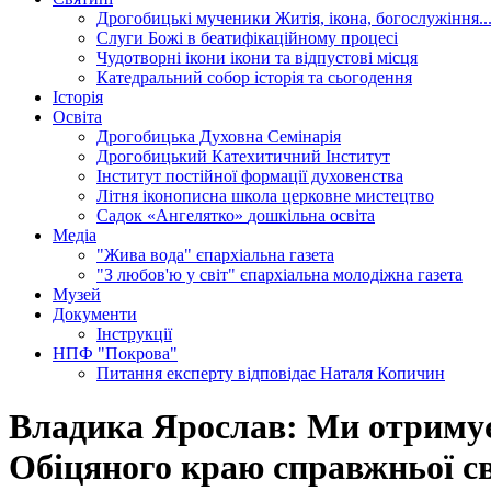
Дрогобицькі мученики
Житія, ікона, богослужіння..
Слуги Божі
в беатифікаційному процесі
Чудотворні ікони
ікони та відпустові місця
Катедральний собор
історія та сьогодення
Історія
Освіта
Дрогобицька Духовна Семінарія
Дрогобицький Катехитичний Інститут
Інститут постійної формації духовенства
Літня іконописна школа
церковне мистецтво
Садок «Ангелятко»
дошкільна освіта
Медіа
"Жива вода"
єпархіальна газета
"З любов'ю у світ"
єпархіальна молодіжна газета
Музей
Документи
Інструкції
НПФ "Покрова"
Питання експерту
відповідає Наталя Копичин
Владика Ярослав: Ми отримує
Обіцяного краю справжньої св