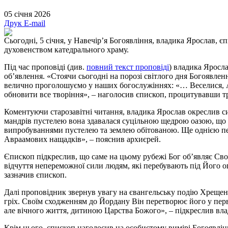
05 січня 2026
Друк
E-mail
Сьогодні, 5 січня, у Навечір’я Богоявління, владика Ярослав, 
духовенством катедрального храму.
Під час проповіді (див.
повний текст проповіді
) владика Яросла
об’явлення. «Стоячи сьогодні на порозі світлого дня Богоявле
велично проголошуємо у наших богослужіннях: «… Веселися, Ада
обновити все творіння», – наголосив єпископ, процитувавши т
Коментуючи старозавітні читання, владика Ярослав окреслив си
мандрів пустелею вона здавалася суцільною щедрою оазою, що 
випробуваннями пустелею та землею обітованою. Ще однією пер
Авраамових нащадків», – пояснив архиєрей.
Єпископ підкреслив, що саме на цьому рубежі Бог об’являє Свою
відчуття непереможної сили людям, які перебувають під Його о
зазначив єпископ.
Далі проповідник звернув увагу на євангельську подію Хрещен
гріх. Своїм сходженням до Йордану Він перетворює його у перв
але вічного життя, дитиною Царства Божого», – підкреслив вл
Крім цього, єпископ наголосив на особистому вимірі Богоявлін