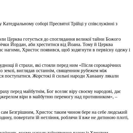
 Катедральному соборі Пресвятої Трійці у співслужінні з
коли Церква готується до споглядання великої тайни Божого
річки Йордан, аби хреститися від Йоана. Тому й Церква
ас нагими, Христос появився, щоб зодягнути в первісну одежу і
уднощі й страхи, які стояли перед ним «Після сорокарічних
го землі, виглядав останнім, священним рубежем між
ся поступатися. Жорстокі й сильні народи Ханаану лякали
аху перед майбутнім, Бог вселяє віру своєму народові, дає
, джерелом віри в майбутню перемогу над противником», –
 сам Безгрішним, Христос таким чином бере на себе людський
ину, повертати їй нетління, роблячи її вже не дитиною плоті,
лужіннях, маємо нагоду таїнственно разом із Христом