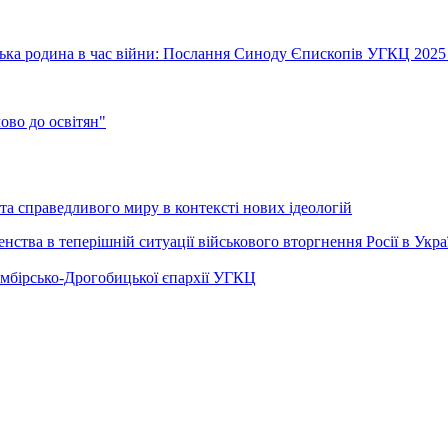
їнська родина в час війни: Послання Синоду Єпископів УГКЦ 2025
во до освітян"
а справедливого миру в контексті нових ідеологій
ства в теперішній ситуації військового вторгнення Росії в Укра
Самбірсько-Дрогобицької єпархії УГКЦ