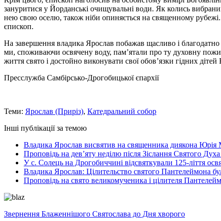
зануритися у Йорданські очищувальні води. Як колись вибраний
нею свою оселю, також ніби опиняється на священному рубежі.
єпископ.
На завершення владика Ярослав побажав щасливо і благодатно 
ми, споживаючи освячену воду, пам’ятали про ту духовну пожи
життя свято і достойно виконувати свої обов’язки гідних дітей
Пресслужба Самбірсько-Дрогобицької єпархії
Теми:
Ярослав (Приріз)
,
Катедральний собор
Інші публікації за темою
Владика Ярослав висвятив на священника диякона Юрія 
Проповідь на дев’яту неділю після Зіслання Святого Духа
У с. Солець на Дрогобиччині відсвяткували 125-ліття ос
Владика Ярослав: Цілительство святого Пантелеймона бу
Проповідь на свято великомученика і цілителя Пантелей
Звернення Блаженнішого Святослава до Дня хворого