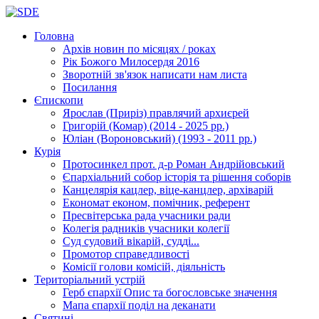
Головна
Архів новин
по місяцях / роках
Рік Божого Милосердя
2016
Зворотній зв'язок
написати нам листа
Посилання
Єпископи
Ярослав (Приріз)
правлячий архиєрей
Григорій (Комар)
(2014 - 2025 рр.)
Юліан (Вороновський)
(1993 - 2011 рр.)
Курія
Протосинкел
прот. д-р Роман Андрійовський
Єпархіальний собор
історія та рішення соборів
Канцелярія
кацлер, віце-канцлер, архіварій
Економат
економ, помічник, референт
Пресвітерська рада
учасники ради
Колегія радників
учасники колегії
Суд
судовий вікарій, судді...
Промотор справедливості
Комісії
голови комісій, діяльність
Територіальний устрій
Герб єпархії
Опис та богословське значення
Мапа єпархії
поділ на деканати
Святині