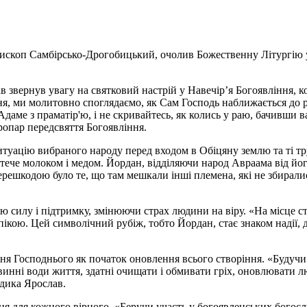
єпископ Самбірсько-Дрогобицький, очолив Божественну Літургію у
в звернув увагу на святковий настрій у Навечір’я Богоявління, 
ння, ми молитовно споглядаємо, як Сам Господь наближається до 
ме з праматір'ю, і не скривайтесь, як колись у раю, бачивши в
ропар передсвяття Богоявління.
туацію вибраного народу перед входом в Обіцяну землю та ті тр
тече молоком і медом. Йордан, відділяючи народ Авраама від йо
ешкодою було те, що там мешкали інші племена, які не збирали
 силу і підтримку, змінюючи страх людини на віру. «На місце стр
пікою. Цей символічний рубіж, тобто Йордан, стає знаком надії
ня Господнього як початок оновлення всього створіння. «Будучи
инні води життя, здатні очищати і обмивати гріх, оновлювати люд
адика Ярослав.
ня для кожного вірного. «Беручи участь у богоявленських богос