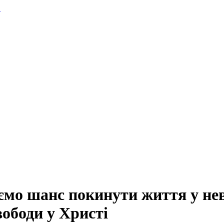
.
мо шанс покинути життя у нево
ободи у Христі