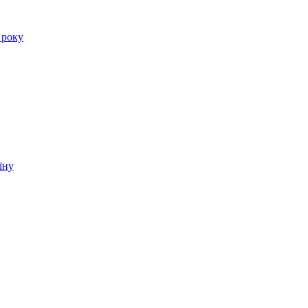
 року
їну