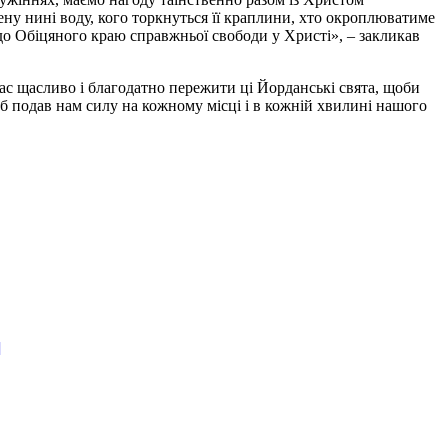
ену нині воду, кого торкнуться її краплини, хто окроплюватиме
о Обіцяного краю справжньої свободи у Христі», – закликав
ас щасливо і благодатно пережити ці Йорданські свята, щоби
б подав нам силу на кожному місці і в кожній хвилині нашого
]