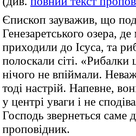
(див.
повний текст пропов
Єпископ зауважив, що поді
Генезаретського озера, де
приходили до Ісуса, та ри
полоскали сіті. «Рибалки 
нічого не впіймали. Неваж
тоді настрій. Напевне, во
у центрі уваги і не сподів
Господь звернеться саме 
проповідник.