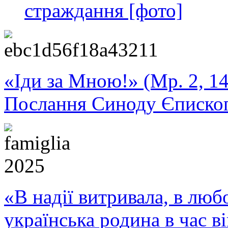
страждання [фото]
«Іди за Мною!» (Мр. 2, 14
Послання Синоду Єписко
«В надії витривала, в любо
українська родина в час 