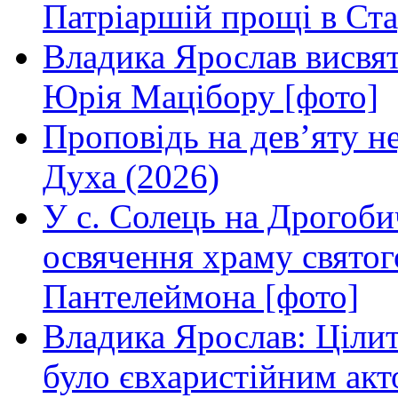
Патріаршій прощі в Ста
Владика Ярослав висвя
Юрія Мацібору [фото]
Проповідь на дев’яту н
Духа (2026)
У с. Солець на Дрогоби
освячення храму свято
Пантелеймона [фото]
Владика Ярослав: Ціли
було євхаристійним акт