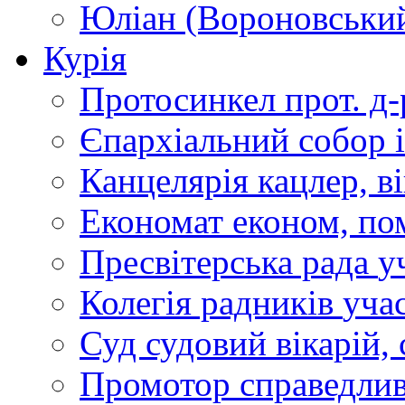
Юліан (Вороновськи
Курія
Протосинкел
прот. д
Єпархіальний собор
Канцелярія
кацлер, в
Економат
економ, по
Пресвітерська рада
у
Колегія радників
учас
Суд
судовий вікарій, с
Промотор справедлив