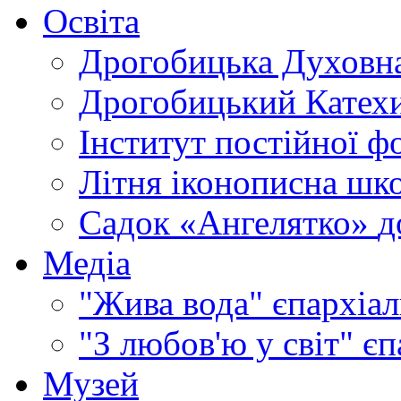
Освіта
Дрогобицька Духовна
Дрогобицький Катехи
Інститут постійної ф
Літня іконописна шк
Садок «Ангелятко»
д
Медіа
"Жива вода"
єпархіал
"З любов'ю у світ"
єп
Музей