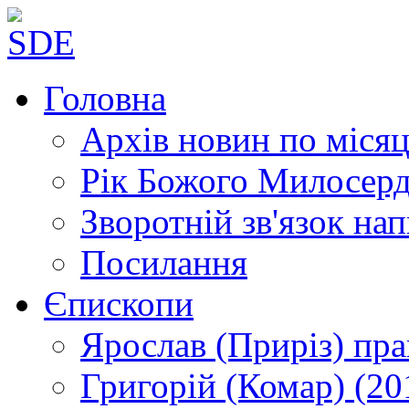
Головна
Архів новин
по місяц
Рік Божого Милосер
Зворотній зв'язок
нап
Посилання
Єпископи
Ярослав (Приріз)
пра
Григорій (Комар)
(20