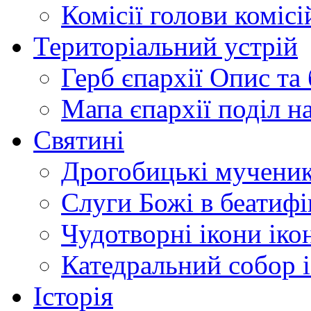
Комісії
голови комісі
Територіальний устрій
Герб єпархії
Опис та 
Мапа єпархії
поділ н
Святині
Дрогобицькі мучени
Слуги Божі
в беатиф
Чудотворні ікони
іко
Катедральний собор
Історія