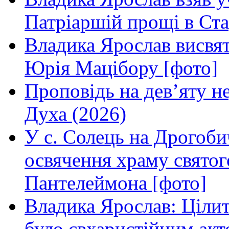
Патріаршій прощі в Ста
Владика Ярослав висвя
Юрія Мацібору [фото]
Проповідь на дев’яту н
Духа (2026)
У с. Солець на Дрогоби
освячення храму свято
Пантелеймона [фото]
Владика Ярослав: Ціли
було євхаристійним акт