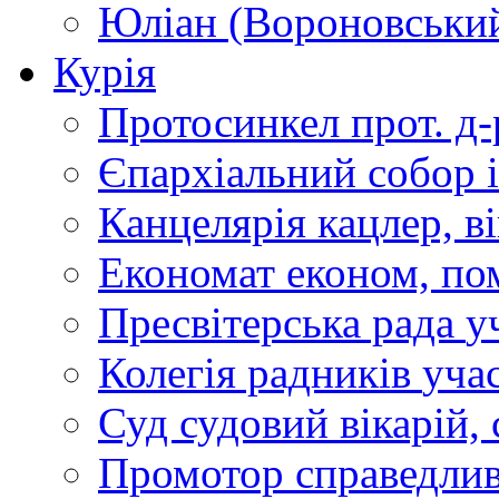
Юліан (Вороновськи
Курія
Протосинкел
прот. д
Єпархіальний собор
Канцелярія
кацлер, в
Економат
економ, по
Пресвітерська рада
у
Колегія радників
учас
Суд
судовий вікарій, с
Промотор справедлив