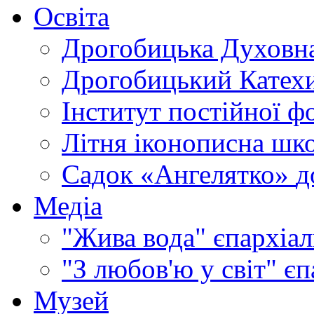
Освіта
Дрогобицька Духовна
Дрогобицький Катехи
Інститут постійної ф
Літня іконописна шк
Садок «Ангелятко»
д
Медіа
"Жива вода"
єпархіал
"З любов'ю у світ"
єп
Музей