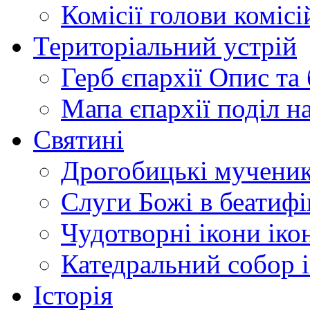
Комісії
голови комісі
Територіальний устрій
Герб єпархії
Опис та 
Мапа єпархії
поділ н
Святині
Дрогобицькі мучени
Слуги Божі
в беатиф
Чудотворні ікони
іко
Катедральний собор
Історія