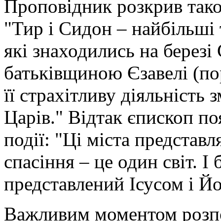
Проповідник розкрив тако
"Тир і Сидон – найбільші т
які знаходились на берез
батьківщиною Єзавелі (пор
її страхітливу діяльність
Царів." Відтак єпископ по
події: "Ці міста представл
спасіння – це один світ. І 
представлений Ісусом і Й
Важливим моментом розпов