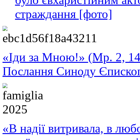
страждання [фото]
«Іди за Мною!» (Мр. 2, 14
Послання Синоду Єписко
«В надії витривала, в любо