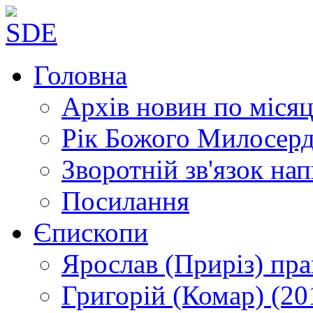
Головна
Архів новин
по місяц
Рік Божого Милосер
Зворотній зв'язок
нап
Посилання
Єпископи
Ярослав (Приріз)
пра
Григорій (Комар)
(20