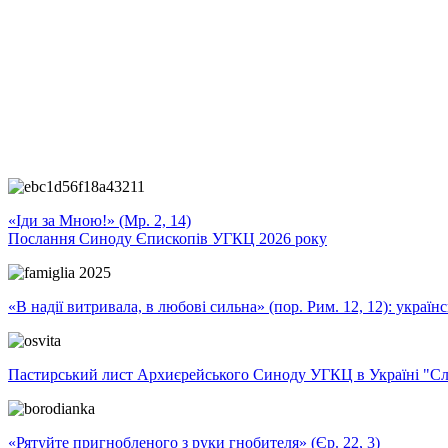
«Іди за Мною!» (Мр. 2, 14)
Послання Синоду Єпископів УГКЦ 2026 року
«В надії витривала, в любові сильна» (пор. Рим. 12, 12): укра
Пастирський лист Архиєрейського Синоду УГКЦ в Україні "Сло
«Рятуйте пригнобленого з руки гнобителя» (Єр. 22, 3)