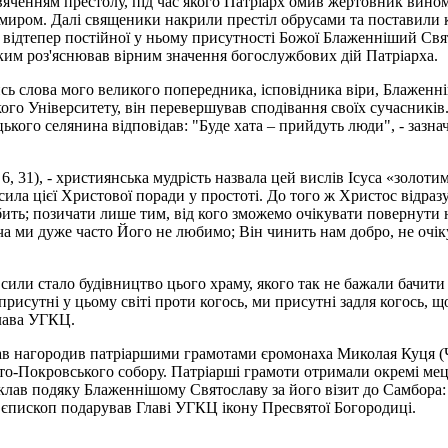
вяченням престолу, під час якого Патріарх омив жертовник вин
миром. Далі священики накрили престіл обрусами та поставили ки
 відтепер постійної у ньому присутності Божої Блаженніший Свят
ким роз'яснював вірним значення богослужбових дій Патріарха.
ись слова мого великого попередника, ісповідника віри, Блаженні
го Університету, він перевершував сподівання своїх сучасників
цького селянина відповідав: "Буде хата – прийдуть люди", - заз
. 6, 31), - християнська мудрість назвала цей вислів Ісуса «зол
сила цієї Христової поради у простоті. До того ж Христос відра
ить; позичати лише тим, від кого зможемо очікувати повернути н
оча ми дуже часто Його не любимо; Він чинить нам добро, не очі
ї сили стало будівництво цього храму, якого так не бажали бачи
присутні у цьому світі проти когось, ми присутні задля когось,
Глава УГКЦ.
в нагородив патріаршими грамотами єромонаха Миколая Куця (ЧН
ято-Покровського собору. Патріарші грамоти отримали окремі мец
 склав подяку Блаженнішому Святославу за його візит до Самбора:
 єпископ подарував Главі УГКЦ ікону Пресвятої Богородиці.