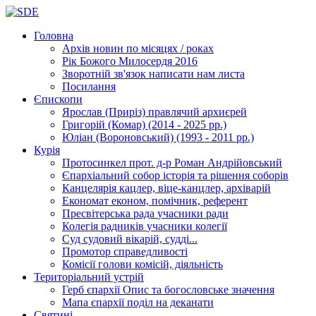
Головна
Архів новин
по місяцях / роках
Рік Божого Милосердя
2016
Зворотній зв'язок
написати нам листа
Посилання
Єпископи
Ярослав (Приріз)
правлячий архиєрей
Григорій (Комар)
(2014 - 2025 рр.)
Юліан (Вороновський)
(1993 - 2011 рр.)
Курія
Протосинкел
прот. д-р Роман Андрійовський
Єпархіальний собор
історія та рішення соборів
Канцелярія
кацлер, віце-канцлер, архіварій
Економат
економ, помічник, референт
Пресвітерська рада
учасники ради
Колегія радників
учасники колегії
Суд
судовий вікарій, судді...
Промотор справедливості
Комісії
голови комісій, діяльність
Територіальний устрій
Герб єпархії
Опис та богословське значення
Мапа єпархії
поділ на деканати
Святині