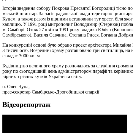
Історія зведення собору Покрова Пресвятої Богородиці тісно по
міський цвинтар. За часів радянської влади територію цвинтар
Куцем, а також разом із вірними встановили тут хрест, біля як
каплицю. У 1991 році митрополит Володимир (Стернюк) поблаго
м. Самборі. Отож 27 квітня 1991 року владика Юліян (Вороновс
Самбірського), Василя Савчина, Степана Рисея, Богдана Добрян
На конкурсній основі було обрано проект архітектора Михайла
3 тисячі осіб. Всередині храму розташовано три святилища, на 
складає 3000 кв. м.
Будівництво величного храму розпочалось за служіння єромонах
року по сьогоднішній день адміністратором парафії та керівник
вірних з різних кутків України та світу.
о. Олег Чупа,
прес-секретар Самбірсько-Дрогобицької єпархії
Відеорепортаж