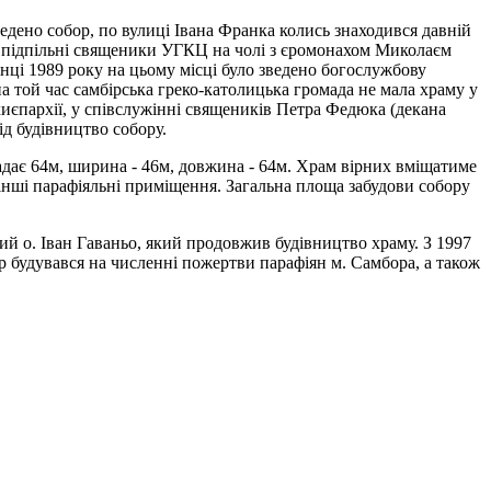
ведено собор, по вулиці Івана Франка колись знаходився давній
ку підпільні священики УГКЦ на чолі з єромонахом Миколаєм
інці 1989 року на цьому місці було зведено богослужбову
той час самбірська греко-католицька громада не мала храму у
иєпархії, у співслужінні священиків Петра Федюка (декана
д будівництво собору.
дає 64м, ширина - 46м, довжина - 64м. Храм вірних вміщатиме
 інші парафіяльні приміщення. Загальна площа забудови собору
ий о. Іван Гаваньо, який продовжив будівництво храму. З 1997
р будувався на численні пожертви парафіян м. Самбора, а також