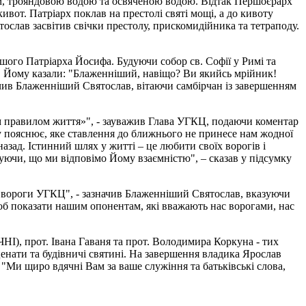
ом, трояндовою водою та освяченою водою. Відтак Першоєрарх
вот. Патріарх поклав на престолі святі мощі, а до кивоту
ослав засвітив свічки престолу, прискомидійника та тетраподу.
шого Патріарха Йосифа. Будуючи собор св. Софії у Римі та
. Йому казали: "Блаженніший, навіщо? Ви якийсь мрійник!
начив Блаженніший Святослав, вітаючи самбірчан із завершенням
отим правилом життя»", - зауважив Глава УГКЦ, подаючи коментар
зу пояснює, яке ставлення до ближнього не принесе нам жодної
азад. Істинний шлях у житті – це любити своїх ворогів і
куючи, що ми відповімо Йому взаємністю", – сказав у підсумку
ти вороги УГКЦ", - зазначив Блаженніший Святослав, вказуючи
 щоб показати нашим опонентам, які вважають нас ворогами, нас
І), прот. Івана Гаваня та прот. Володимира Коркуна - тих
енати та будівничі святині. На завершення владика Ярослав
 "Ми щиро вдячні Вам за ваше служіння та батьківські слова,