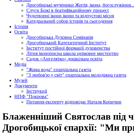
Дрогобицькі мученики
Житія, ікона, богослужіння..
Слуги Божі
в беатифікаційному процесі
Чудотворні ікони
ікони та відпустові місця
Катедральний собор
історія та сьогодення
Історія
Освіта
Дрогобицька Духовна Семінарія
Дрогобицький Катехитичний Інститут
Інститут постійної формації духовенства
Літня іконописна школа
церковне мистецтво
Садок «Ангелятко»
дошкільна освіта
Медіа
"Жива вода"
єпархіальна газета
"З любов'ю у світ"
єпархіальна молодіжна газета
Музей
Документи
Інструкції
НПФ "Покрова"
Питання експерту
відповідає Наталя Копичин
Блаженніший Святослав під ч
Дрогобицької єпархії: "Ми при