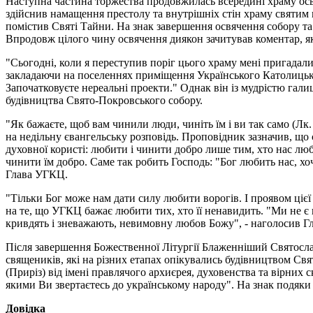
Наступна частина торжества продовжилась всередині храму ос
здійснив намащення престолу та внутрішніх стін храму святим 
помістив Святі Тайни. На знак завершення освячення собору та
Впродовж цілого чину освячення диякон зачитував коментар, я
"Сьогодні, коли я переступив поріг цього храму мені пригадал
закладаючи на поселеннях приміщення Українського Католицько
Започатковуєте нереальні проекти." Однак він із мудрістю гали
будівництва Свято-Покровського собору.
"Як бажаєте, щоб вам чинили люди, чиніть їм і ви так само (Лк
на недільну євангельську розповідь. Проповідник зазначив, що 
духовної користі: любити і чинити добро лише тим, хто нас люб
чинити їм добро. Саме так робить Господь: "Бог любить нас, х
Глава УГКЦ.
"Тільки Бог може нам дати силу любити ворогів. І проявом ціє
на те, що УГКЦ бажає любити тих, хто її ненавидить. "Ми не є 
кривдять і зневажають, невимовну любов Божу", - наголосив 
Після завершення Божественної Літургії Блаженніший Святосла
священиків, які на різних етапах опікувались будівництвом Св
(Приріз) від імені правлячого архиєрея, духовенства та вірних
якими Ви звертаєтесь до українському народу". На знак подяки
Довідка