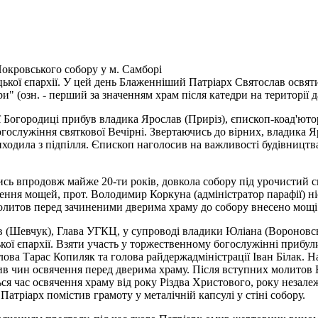
окровського собору у м. Самборі
цької єпархії. У цей день Блаженніший Патріарх Святослав освят
" (озн. - перший за значенням храм після катедри на території да
 Богородиці прибув владика Ярослав (Приріз), єпископ-коад'юто
богослужіння святкової Вечірні. Звертаючись до вірних, владика
виходила з підпілля. Єпископ наголосив на важливості будівницт
лись впродовж майже 20-ти років, довкола собору під урочистий с
ення мощей, прот. Володимир Коркуна (адміністратор парафії) ні
литов перед зачиненими дверима храму до собору внесено мощі 
 (Шевчук), Глава УГКЦ, у супроводі владики Юліана (Вороновсь
ої єпархії. Взяти участь у торжественному богослужінні прибул
ова Тарас Копиляк та голова райдержадміністрації Іван Білак. На
лив чин освячення перед дверима храму. Після вступних молитов
ся час освячення храму від року Різдва Христового, року незале
Патріарх помістив грамоту у металічній капсулі у стіні собору.