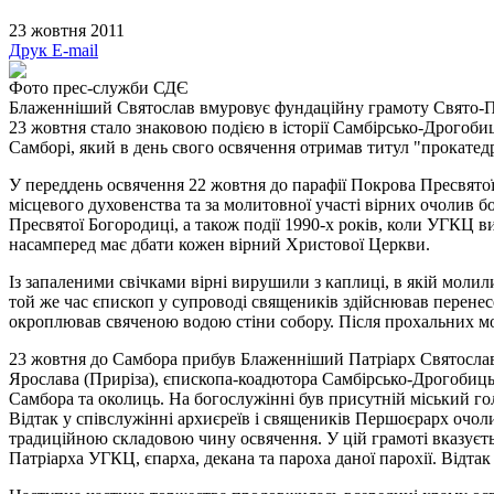
23 жовтня 2011
Друк
E-mail
Фото прес-служби СДЄ
Блаженніший Святослав вмуровує фундаційну грамоту Свято-П
23 жовтня стало знаковою подією в історії Самбірсько-Дрогоби
Самборі, який в день свого освячення отримав титул "прокатедри
У переддень освячення 22 жовтня до парафії Покрова Пресвятої
місцевого духовенства та за молитовної участі вірних очолив 
Пресвятої Богородиці, а також події 1990-х років, коли УГКЦ 
насамперед має дбати кожен вірний Христової Церкви.
Із запаленими свічками вірні вирушили з каплиці, в якій моли
той же час єпископ у супроводі священиків здійснював перенес
окроплював свяченою водою стіни собору. Після прохальних мо
23 жовтня до Самбора прибув Блаженніший Патріарх Святослав
Ярослава (Приріза), єпископа-коадютора Самбірсько-Дрогобицьк
Самбора та околиць. На богослужінні був присутній міський гол
Відтак у співслужінні архиєреїв і священиків Першоєрарх очо
традиційною складовою чину освячення. У цій грамоті вказуєть
Патріарха УГКЦ, єпарха, декана та пароха даної парохії. Відтак 