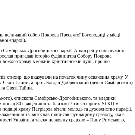
ив величавий собор Покрова Пресвятої Богородиці у місці
ної єпархії).
р Самбірсько-Дрогобицької єпархії. Архиєрей у співслужінні
 Ярослав пригадав історію будівництва Собору Покрова
ва Божого храму в кожній християнській душі, про що
пів стихир, що вказували на початок чину освячення храму. У
с Святі Тайни, а прот. Богдан Добрянський (декан Самбірський)
та Святі Тайни.
кого), єпископа Самбірсько-Дрогобицького, та владики
и понад 80 священиків та близько 7 тисяч вірних УГКЦ м.
 подвірї храму Патріарха вітали молодь та духовенство парафії.
 Блаженніший Святослав підписав фундаційну грамоту, яка є
жності України, а також церковну єрархію – Папу Римського,