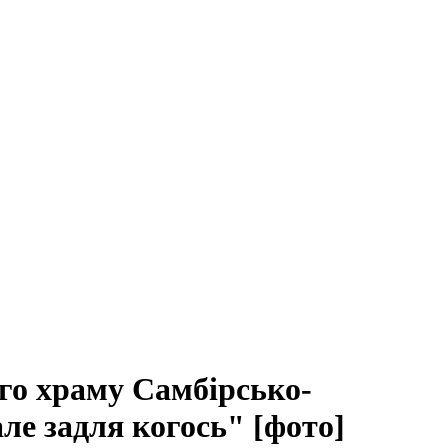
го храму Самбірсько-
але задля когось" [фото]