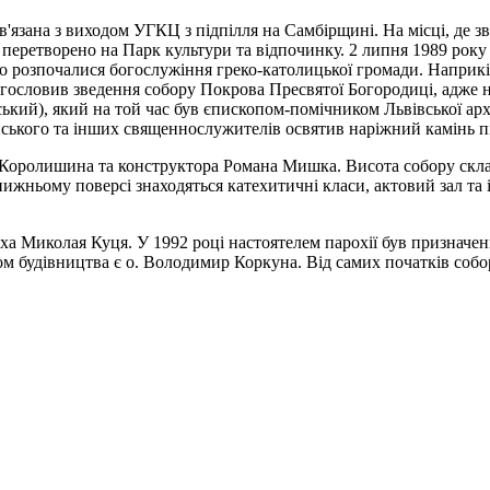
в'язана з виходом УГКЦ з підпілля на Самбірщині. На місці, де з
я перетворено на Парк культури та відпочинку. 2 липня 1989 ро
ого розпочалися богослужіння греко-католицької громади. Наприк
словив зведення собору Покрова Пресвятої Богородиці, адже на 
ький), який на той час був єпископом-помічником Львівської арх
ського та інших священнослужителів освятив наріжний камінь пі
 Королишина та конструктора Романа Мишка. Висота собору скла
нижньому поверсі знаходяться катехитичні класи, актовий зал та
а Миколая Куця. У 1992 році настоятелем парохії був призначен
ом будівництва є о. Володимир Коркуна. Від самих початків собо