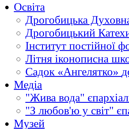
Освіта
Дрогобицька Духовна
Дрогобицький Катехи
Інститут постійної ф
Літня іконописна шк
Садок «Ангелятко»
д
Медіа
"Жива вода"
єпархіал
"З любов'ю у світ"
єп
Музей