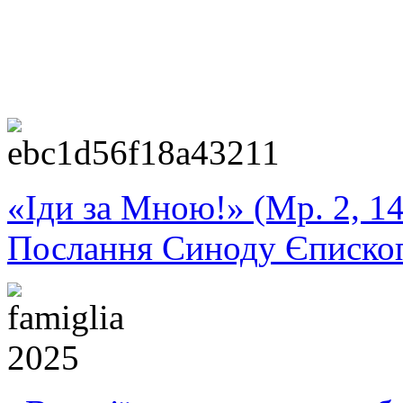
«Іди за Мною!» (Мр. 2, 14
Послання Синоду Єписко