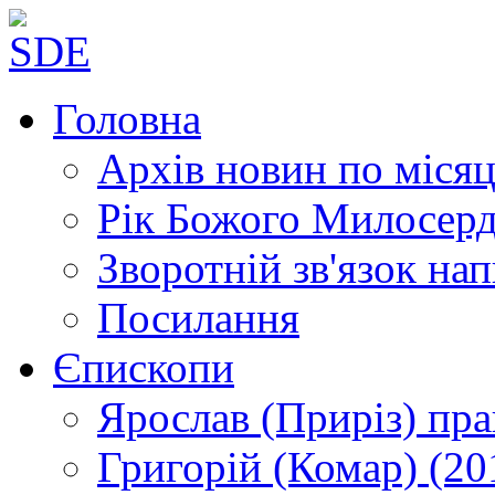
Головна
Архів новин
по місяц
Рік Божого Милосер
Зворотній зв'язок
нап
Посилання
Єпископи
Ярослав (Приріз)
пра
Григорій (Комар)
(20