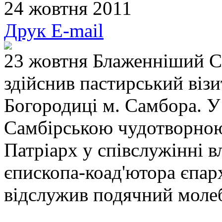
24 жовтня 2011
Друк
E-mail
23 жовтня Блаженніший С
здійснив пастирський візи
Богородиці м. Самбора. У
Самбірською чудотворною
Патріарх у співслужінні в
єпископа-коад'ютора єпарх
відслужив подячний моле