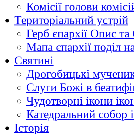
Комісії
голови комісі
Територіальний устрій
Герб єпархії
Опис та 
Мапа єпархії
поділ н
Святині
Дрогобицькі мучени
Слуги Божі
в беатиф
Чудотворні ікони
іко
Катедральний собор
Історія