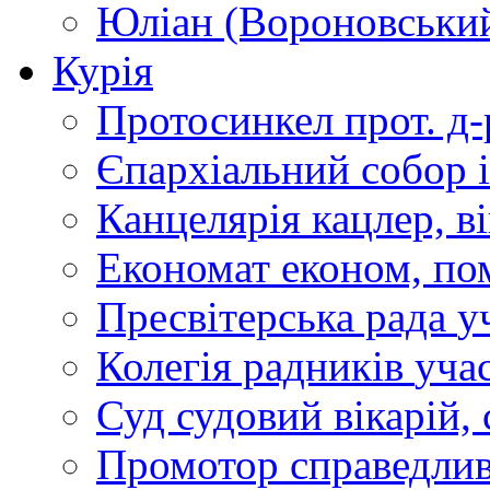
Юліан (Вороновськи
Курія
Протосинкел
прот. д
Єпархіальний собор
Канцелярія
кацлер, в
Економат
економ, по
Пресвітерська рада
у
Колегія радників
учас
Суд
судовий вікарій, с
Промотор справедлив