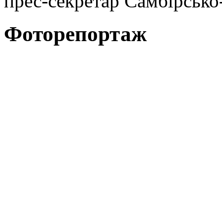
прес-секретар Самбірсько
Фоторепортаж