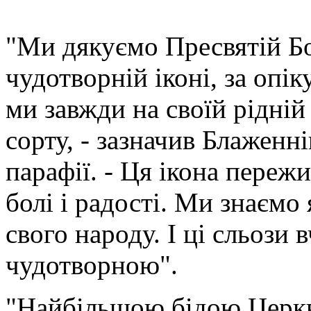
"Ми дякуємо Пресвятій Бо
чудотворній іконі, за опік
ми завжди на своїй рідній
сорту, - зазначив Блаженн
парафії. - Ця ікона пережи
болі і радості. Ми знаємо
свого народу. І ці сльози 
чудотворною".
"Найбільшою бідою Церкви