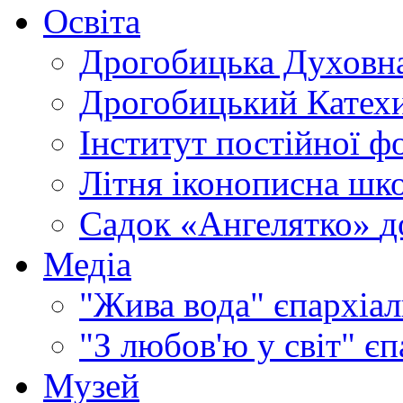
Освіта
Дрогобицька Духовна
Дрогобицький Катехи
Інститут постійної ф
Літня іконописна шк
Садок «Ангелятко»
д
Медіа
"Жива вода"
єпархіал
"З любов'ю у світ"
єп
Музей