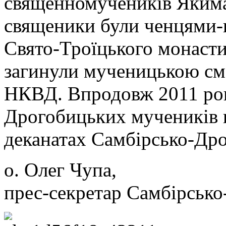
священномучеників Якима,
священики були ченцями-
Свято-Троїцького монасти
загинули мученицькою см
НКВД. Впродовж 2011 рок
Дрогобицьких мучеників в
деканатах Самбірсько-Дро
о. Олег Чупа,
прес-секретар Самбірсько