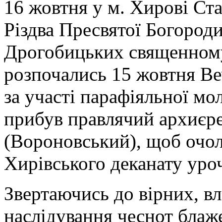
16 жовтня у м. Хирові Ст
Різдва Пресвятої Богороди
Дрогобицьких священному
розпочались 15 жовтня В
за участі парафіяльної мо
прибув правлячий архиєре
(Вороновський), щоб очол
Хирівського деканату уро
Звертаючись до вірних, в
наслідування чеснот бла