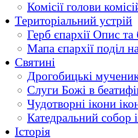
Комісії
голови комісі
Територіальний устрій
Герб єпархії
Опис та 
Мапа єпархії
поділ н
Святині
Дрогобицькі мучени
Слуги Божі
в беатиф
Чудотворні ікони
іко
Катедральний собор
Історія