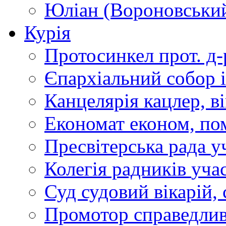
Юліан (Вороновськи
Курія
Протосинкел
прот. д
Єпархіальний собор
Канцелярія
кацлер, в
Економат
економ, по
Пресвітерська рада
у
Колегія радників
учас
Суд
судовий вікарій, с
Промотор справедлив