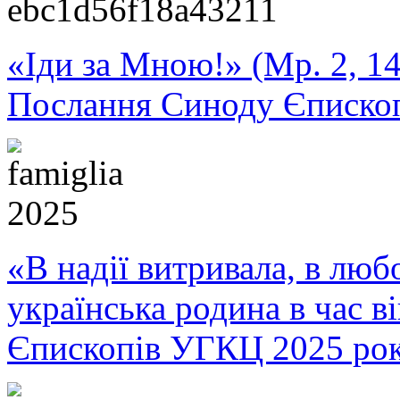
«Іди за Мною!» (Мр. 2, 14
Послання Синоду Єписко
«В надії витривала, в любо
українська родина в час 
Єпископів УГКЦ 2025 ро