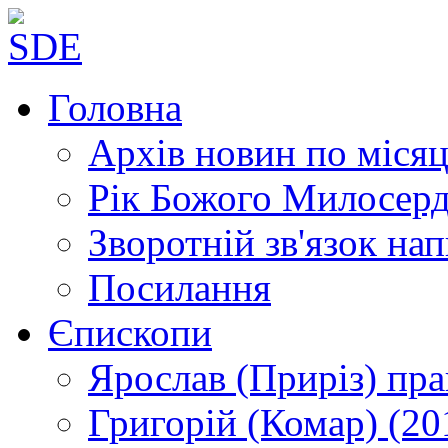
Головна
Архів новин
по місяц
Рік Божого Милосер
Зворотній зв'язок
нап
Посилання
Єпископи
Ярослав (Приріз)
пра
Григорій (Комар)
(20