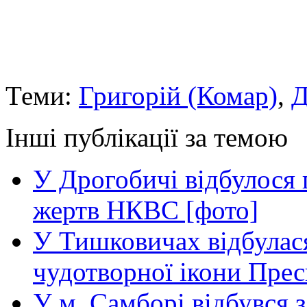
Теми:
Григорій (Комар)
,
Д
Інші публікації за темою
У Дрогобичі відбулося 
жертв НКВС [фото]
У Тишковичах відбулас
чудотворної ікони Прес
У м. Самборі відбувся з