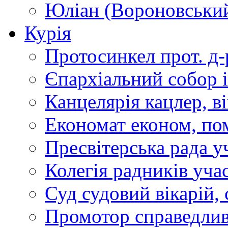
Юліан (Вороновськи
Курія
Протосинкел
прот. д
Єпархіальний собор
Канцелярія
кацлер, в
Економат
економ, по
Пресвітерська рада
у
Колегія радників
учас
Суд
судовий вікарій, с
Промотор справедлив