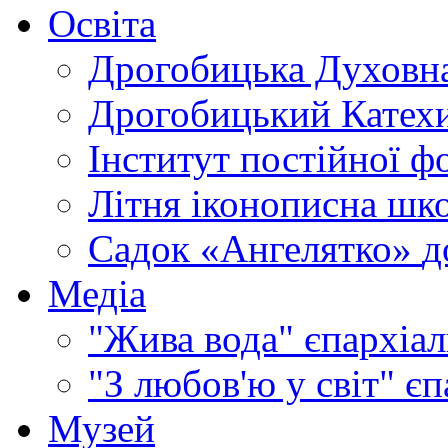
Освіта
Дрогобицька Духовна
Дрогобицький Катехи
Інститут постійної ф
Літня іконописна шк
Садок «Ангелятко»
д
Медіа
"Жива вода"
єпархіал
"З любов'ю у світ"
єп
Музей