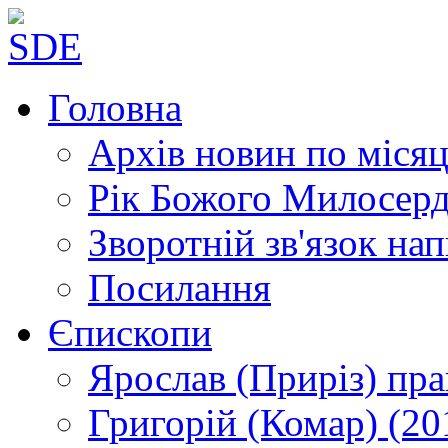
Головна
Архів новин
по місяц
Рік Божого Милосер
Зворотній зв'язок
нап
Посилання
Єпископи
Ярослав (Приріз)
пра
Григорій (Комар)
(20