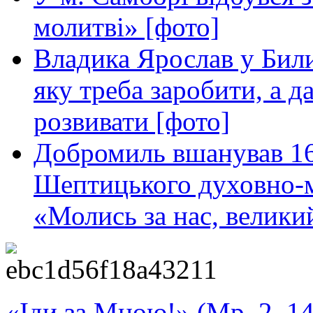
молитві» [фото]
Владика Ярослав у Билич
яку треба заробити, а д
розвивати [фото]
Добромиль вшанував 16
Шептицького духовно-
«Молись за нас, велик
«Іди за Мною!» (Мр. 2, 14