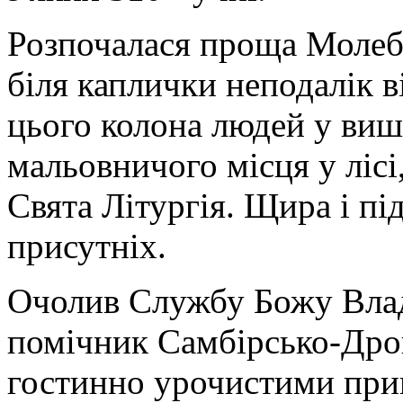
Розпочалася проща Молеб
біля каплички неподалік в
цього колона людей у ви
мальовничого місця у лісі,
Свята Літургія. Щира і пі
присутніх.
Очолив Службу Божу Влад
помічник Самбірсько-Дрог
гостинно урочистими при