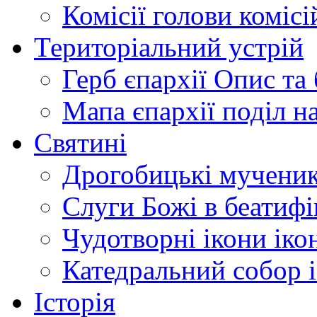
Комісії
голови комісі
Територіальний устрій
Герб єпархії
Опис та 
Мапа єпархії
поділ н
Святині
Дрогобицькі мучени
Слуги Божі
в беатиф
Чудотворні ікони
іко
Катедральний собор
Історія