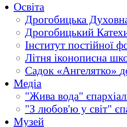
Освіта
Дрогобицька Духовна
Дрогобицький Катехи
Інститут постійної ф
Літня іконописна шк
Садок «Ангелятко»
д
Медіа
"Жива вода"
єпархіал
"З любов'ю у світ"
єп
Музей