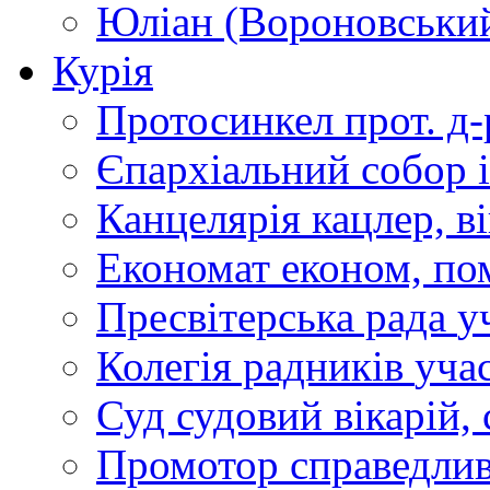
Юліан (Вороновськи
Курія
Протосинкел
прот. д
Єпархіальний собор
Канцелярія
кацлер, в
Економат
економ, по
Пресвітерська рада
у
Колегія радників
учас
Суд
судовий вікарій, с
Промотор справедлив