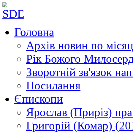
Головна
Архів новин
по місяц
Рік Божого Милосер
Зворотній зв'язок
нап
Посилання
Єпископи
Ярослав (Приріз)
пра
Григорій (Комар)
(20