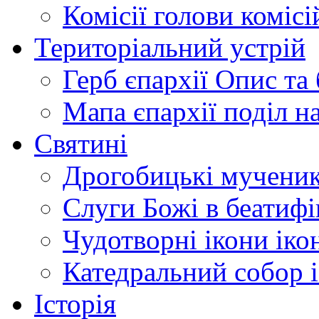
Комісії
голови комісі
Територіальний устрій
Герб єпархії
Опис та 
Мапа єпархії
поділ н
Святині
Дрогобицькі мучени
Слуги Божі
в беатиф
Чудотворні ікони
іко
Катедральний собор
Історія