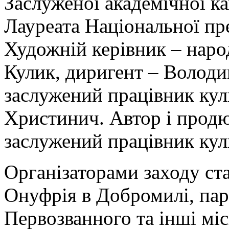
Заслуженої академічної к
Лауреата Національної пр
Художній керівник
–
наро
Кулик, диригент
–
Володим
заслужений працівник кул
Христинич. Автор і прод
заслужений працівник кул
Організаторами заходу ст
Онуфрія в Добромилі, пара
Первозванного та інші міс