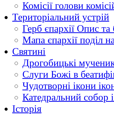
Комісії
голови комісі
Територіальний устрій
Герб єпархії
Опис та 
Мапа єпархії
поділ н
Святині
Дрогобицькі мучени
Слуги Божі
в беатиф
Чудотворні ікони
іко
Катедральний собор
Історія