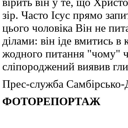
вірить він у те, що Хрис
зір. Часто Ісус прямо зап
цього чоловіка Він не пита
ділами: він іде вмитись в 
жодного питання "чому" 
сліпороджений виявив глиб
Прес-служба Самбірсько-Д
ФОТОРЕПОРТАЖ