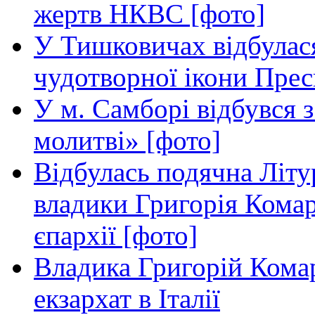
жертв НКВС [фото]
У Тишковичах відбулас
чудотворної ікони Прес
У м. Самборі відбувся з
молитві» [фото]
Відбулась подячна Літур
владики Григорія Кома
єпархії [фото]
Владика Григорій Кома
екзархат в Італії