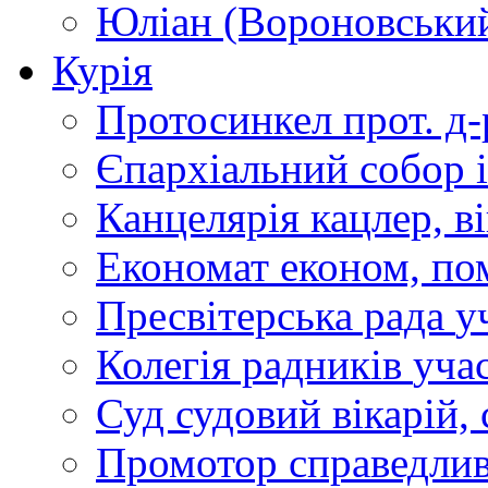
Юліан (Вороновськи
Курія
Протосинкел
прот. д
Єпархіальний собор
Канцелярія
кацлер, в
Економат
економ, по
Пресвітерська рада
у
Колегія радників
учас
Суд
судовий вікарій, с
Промотор справедлив