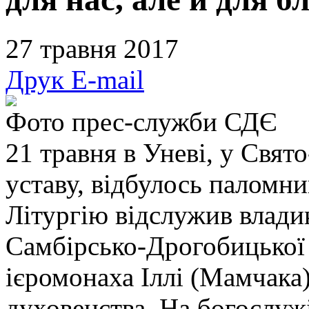
27 травня 2017
Друк
E-mail
Фото прес-служби СДЄ
21 травня в Уневі, у Свят
уставу, відбулось паломн
Літургію відслужив влади
Самбірсько-Дрогобицької є
ієромонаха Іллі (Мамчака)
духовенства. На богослужі