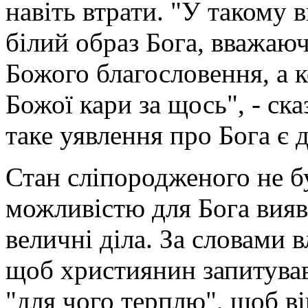
навіть втрати. "У такому
білий образ Бога, вважаюч
Божого благословення, а к
Божої кари за щось", - ск
таке уявлення про Бога є 
Стан сліпородженого не бу
можливістю для Бога вияв
величні діла. За словами 
щоб християнин запитував
"для чого терплю", щоб ві