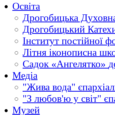
Освіта
Дрогобицька Духовна
Дрогобицький Катехи
Інститут постійної ф
Літня іконописна шк
Садок «Ангелятко»
д
Медіа
"Жива вода"
єпархіал
"З любов'ю у світ"
єп
Музей