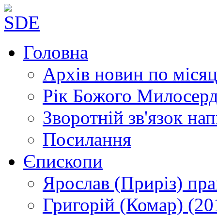
Головна
Архів новин
по місяц
Рік Божого Милосер
Зворотній зв'язок
нап
Посилання
Єпископи
Ярослав (Приріз)
пра
Григорій (Комар)
(20