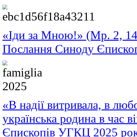
«Іди за Мною!» (Мр. 2, 14
Послання Синоду Єписко
«В надії витривала, в любо
українська родина в час 
Єпископів УГКЦ 2025 ро